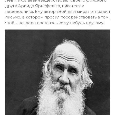
Лев Николаевич задействовал своего финского
друга Арвида Ярнефельта, писателя и
переводчика. Ему автор «Войны и мира» отправил
письмо, в котором просил посодействовать в том,
чтобы награда досталась кому-нибудь другому.