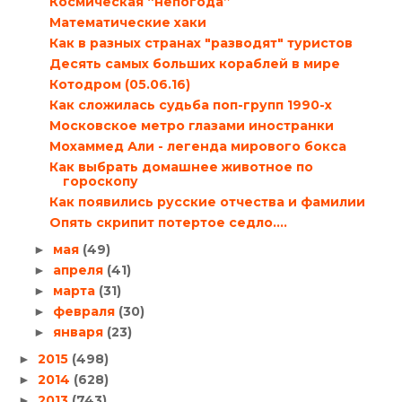
Космическая “непогода”
Математические хаки
Как в разных странах "разводят" туристов
Десять самых больших кораблей в мире
Котодром (05.06.16)
Как сложилась судьба поп-групп 1990-х
Московское метро глазами иностранки
Мохаммед Али - легенда мирового бокса
Как выбрать домашнее животное по
гороскопу
Как появились русские отчества и фамилии
Опять скрипит потертое седло....
мая
(49)
►
апреля
(41)
►
марта
(31)
►
февраля
(30)
►
января
(23)
►
2015
(498)
►
2014
(628)
►
2013
(743)
►