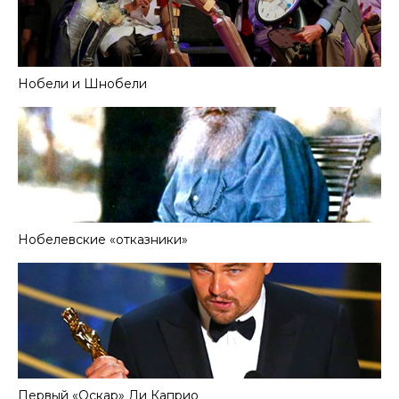
Нобели и Шнобели
Нобелевские «отказники»
Первый «Оскар» Ди Каприо