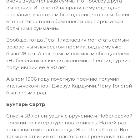
очень внушительная сумма. Но просьбу друга
выполнил. И Толстой направил ему еще одно
послание, в котором благодарил, что тот избавил
его «от тягостной обязанности распоряжаться
большими суммами».
Вообще, тогда Лев Николаевич мог стать самым
возрастным лауреатом премии, ведь ему уже
было 78 лет. А так, самым пожилым обладателем
«Нобелевки» является экономист Леонид Гурвич,
получивший ее в 90 лет.
А в том 1906 году почетную премию получил
итальянском поэт Джозуэ Кардуччи. Чему Толстой
был весьма рад.
Бунтарь Сартр
Спустя 58 лет ситуация с вручением Нобелевской
премии по литературе повторилась. На сей раз
«отказником» стал француз Жан-Поль Сартр. Вот
только в отличие от Толстого он провернул это не