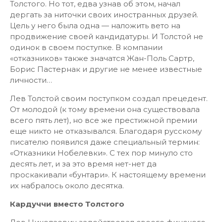
Толстого. Но тот, едва узнав об этом, начал
дергать за ниточки своих иностранных друзей.
Цель у него была одна — наложить вето на
продвижение своей кандидатуры. И Толстой не
одинок в своем поступке. В компании
«отказников» также значатся Жан-Поль Сартр,
Борис Пастернак и другие не менее известные
личности…
Лев Толстой своим поступком создал прецедент.
От молодой (к тому времени она существовала
всего пять лет), но все же престижной премии
еще никто не отказывался. Благодаря русскому
писателю появился даже специальный термин:
«Отказники Нобелевки». С тех пор минуло сто
десять лет, и за это время нет-нет да
проскакивали «бунтари». К настоящему времени
их набралось около десятка.
Кардуччи вместо Толстого