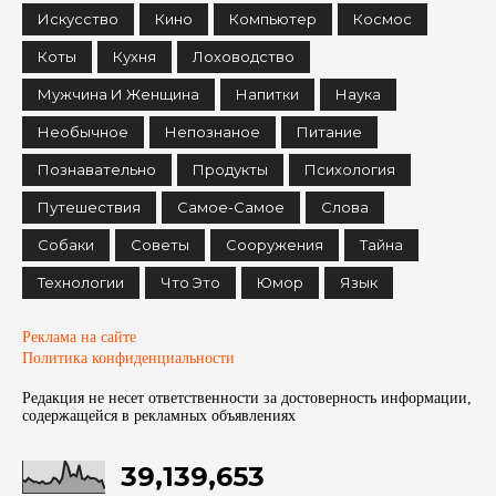
Искусство
Кино
Компьютер
Космос
Коты
Кухня
Лоховодство
Мужчина И Женщина
Напитки
Наука
Необычное
Непознаное
Питание
Познавательно
Продукты
Психология
Путешествия
Самое-Самое
Слова
Собаки
Советы
Сооружения
Тайна
Технологии
Что Это
Юмор
Язык
Реклама на сайте
Политика конфиденциальности
Редакция не несет ответственности за достоверность информации,
содержащейся в рекламных объявленияx
39,139,653