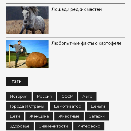
Лошади редких мастей
Любопытные факты о картофеле
ТЭГИ
История
Россия
СССР
Авто
Города И Страны
Демотиватор
Деньги
Дети
Женщина
Животные
Загадки
Здоровье
Знаменитости
Интересно