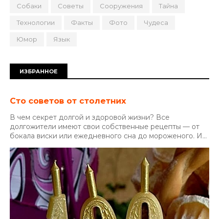
Собаки
Советы
Сооружения
Тайна
Технологии
Факты
Фото
Чудеса
Юмор
Язык
ИЗБРАННОЕ
Сто советов от столетних
В чем секрет долгой и здоровой жизни? Все
долгожители имеют свои собственные рецепты — от
бокала виски или ежедневного сна до мороженого. И...