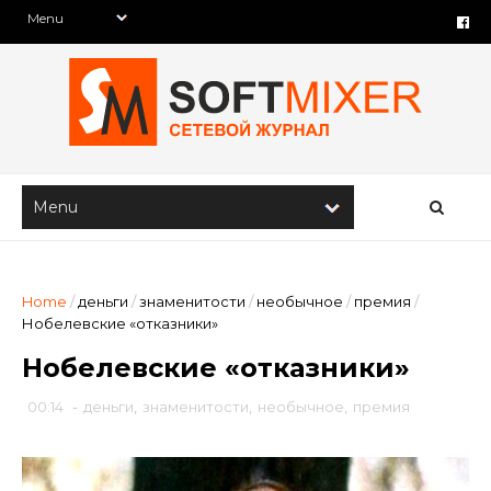
Home
/
деньги
/
знаменитости
/
необычное
/
премия
/
Нобелевские «отказники»
Нобелевские «отказники»
00:14
-
деньги
,
знаменитости
,
необычное
,
премия