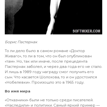
Борис Пастернак
То ли дело было в самом романе «Доктор
Живаго», то ли в том, что он был опубликован
«там». Но, так или иначе, после прецедента
Пастернак заболел, и через два года его не стало.
И лишь в 1989 году награду смог получить его
сын. Что касается Шолохова, то и он удостоился
«Нобелевки». Произошло это в 1965 году.
Во имя мира
«Отказники» были не только среди писателей.
«Наследили» и политики. Самый яркий пример —