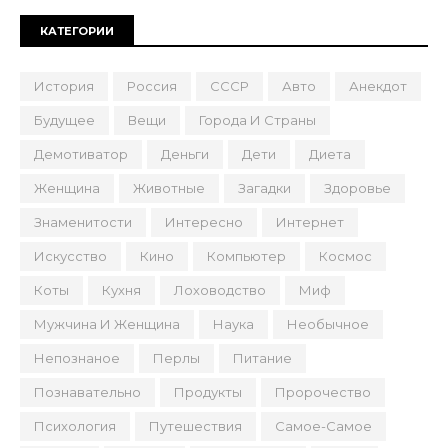
КАТЕГОРИИ
История
Россия
СССР
Авто
Анекдот
Будущее
Вещи
Города И Страны
Демотиватор
Деньги
Дети
Диета
Женщина
Животные
Загадки
Здоровье
Знаменитости
Интересно
Интернет
Искусство
Кино
Компьютер
Космос
Коты
Кухня
Лоховодство
Миф
Мужчина И Женщина
Наука
Необычное
Непознаное
Перлы
Питание
Познавательно
Продукты
Пророчество
Психология
Путешествия
Самое-Самое