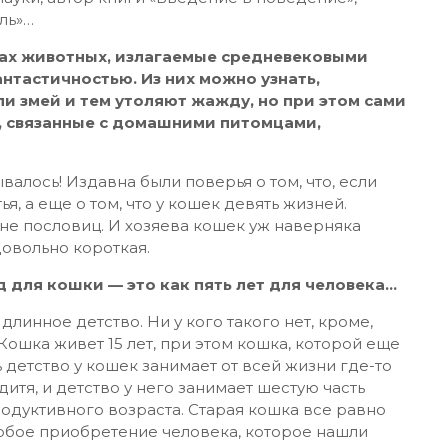
ль»…
ках животных, излагаемые средневековыми
тастичностью. Из них можно узнать,
и змей и тем утоляют жажду, но при этом сами
, связанные с домашними питомцами,
алось! Издавна были поверья о том, что, если
я, а еще о том, что у кошек девять жизней.
вне пословиц. И хозяева кошек уж наверняка
довольно короткая.
д для кошки — это как пять лет для человека…
 длинное детство. Ни у кого такого нет, кроме,
ошка живет 15 лет, при этом кошка, которой еще
ть детство у кошек занимает от всей жизни где-то
 дитя, и детство у него занимает шестую часть
родуктивного возраста. Старая кошка все равно
собое приобретение человека, которое нашли