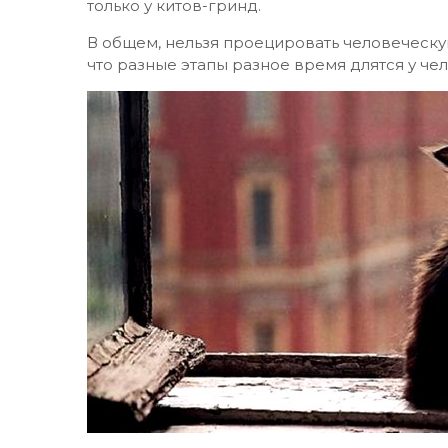
только у китов-гринд.
В общем, нельзя проецировать человеческу
что разные этапы разное время длятся у че