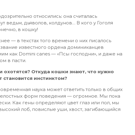
дозрительно относились: она считалась
т ведьм, дьяволов, колдунов… В кого у Гоголя
нечно, в кошку!
ее — в текстах того времени о них писалось
азвание известного ордена доминиканцев
м как Domini canes — «Псы господни», и даже на
м в пасти.
 охотятся? Откуда кошки знают, что нужно
т становится инстинктом?
современная наука может ответить только в общих
о целостных форм поведения — огромное. Мы пока
ски. Как гены определяют цвет глаз или пол, мы
высокий лоб, повислые уши, хвост, загибающийся