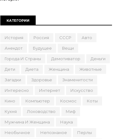
КАТЕГОРИИ
История
Россия
СССР
Авто
Анекдот
Будущее
Вещи
Города И Страны
Демотиватор
Деньги
Дети
Диета
Женщина
Животные
Загадки
Здоровье
Знаменитости
Интересно
Интернет
Искусство
Кино
Компьютер
Космос
Коты
Кухня
Лоховодство
Миф
Мужчина И Женщина
Наука
Необычное
Непознаное
Перлы