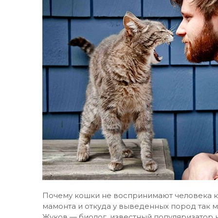
Почему кошки не воспринимают человека как
мамонта и откуда у выведенных пород так м
Жуков — биолог, известный популяризатор н