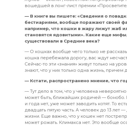
вошедшей в лонг-лист премии «Просветите
— В книге вы пишете: «Сведения о повад
бестиариями, вообще поражают своей фан
например, что кошки в жару лижут жаб ил
становятся ядовитыми». Какие еще мифы
существовали в Средние века?
— О кошках вообще чего только не рассказыв
кошка перебежала дорогу, вас ждут несчасть
Сейчас-то эти «знания» живут только на уро
знают, что у них только одна жизнь, причем 
— Кстати, распространено мнение, что го
— Тут дело в том, что у человека невероятно
может быть, ближайших родичей — бонобо. К
и года нет, уже может заводить котят. То ес
двадцать пятую часть. А человек до 13 лет —
жизни. Еще важно, что у кошек нет постреп
может рожать. Климакса нет. Это вообще о