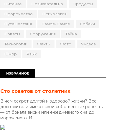
Питание
Познавательно
Продукты
Пророчество
Психология
Путешествия
Самое-Самое
Собаки
Советы
Сооружения
Тайна
Технологии
Факты
Фото
Чудеса
Юмор
Язык
ИЗБРАННОЕ
Сто советов от столетних
В чем секрет долгой и здоровой жизни? Все
долгожители имеют свои собственные рецепты
— от бокала виски или ежедневного сна до
мороженого. И...