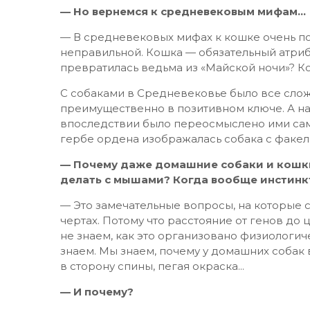
— Но вернемся к средневековым мифам…
— В средневековых мифах к кошке очень по
неправильной. Кошка — обязательный атрибу
превратилась ведьма из «Майской ночи»? Ко
С собаками в Средневековье было все сложн
преимущественно в позитивном ключе. А н
впоследствии было переосмыслено ими сами
гербе ордена изображалась собака с факело
— Почему даже домашние собаки и кошки
делать с мышами? Когда вообще инстинк
— Это замечательные вопросы, на которые 
чертах. Потому что расстояние от генов д
не знаем, как это организовано физиологиче
знаем. Мы знаем, почему у домашних собак 
в сторону спины, пегая окраска...
— И почему?