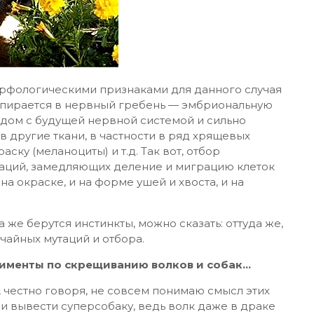
рфологическими признаками для данного случая
 упирается в нервный гребень — эмбриональную
ядом с будущей нервной системой и сильно
 в другие ткани, в частности в ряд хрящевых
ску (меланоциты) и т.д. Так вот, отбор
аций, замедляющих деление и миграцию клеток
на окраске, и на форме ушей и хвоста, и на
 же берутся инстинкты, можно сказать: оттуда же,
чайных мутаций и отбора.
рименты по скрещиванию волков и собак…
, честно говоря, не совсем понимаю смысл этих
ли вывести суперсобаку, ведь волк даже в драке