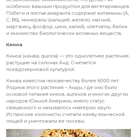
особенно важным продуктом для вегетарианцев.
Побеги и листья амаранта содержат витамины (А,
С, В6), минералы (кальций, железо, магний,
марганец, фосфор, цинк, калий), клетчатку, белки
и множество биологически активных веществ.
Киноа
Киноа (кинва, quinoa) — это однолетнее растение,
растущие на склонах Анд. Считается
псевдозерновой культурой.
Кинва известна человечеству более 6000 лет.
Родина этого растения – Анды, где оно было
основой питания инков, ацтеков и многих других
народов Южной Америки, имело статус
священного и называлось «матерью круп».
Испанские колонисты считали кинву языческой
пищей и уничтожали ее посевы.