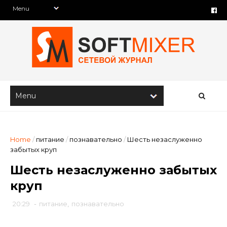
Home
/
питание
/
познавательно
/
Шесть незаслуженно
забытых круп
Шесть незаслуженно забытых
круп
20:29
-
питание
,
познавательно