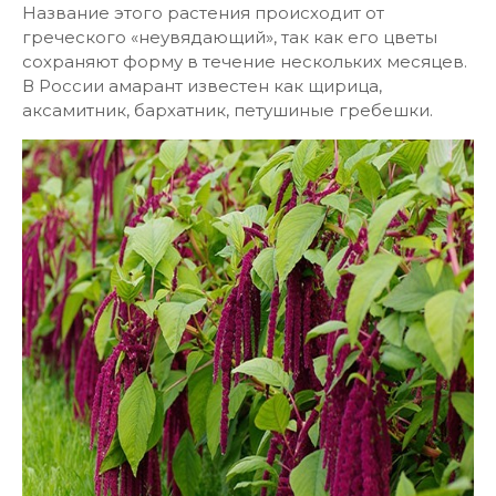
Название этого растения происходит от
греческого «неувядающий», так как его цветы
сохраняют форму в течение нескольких месяцев.
В России амарант известен как щирица,
аксамитник, бархатник, петушиные гребешки.