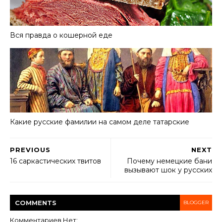
Вся правда о кошерной еде
Какие русские фамилии на самом деле татарские
PREVIOUS
NEXT
16 саркастических твитов
Почему немецкие бани
вызывают шок у русских
COMMENT
S
BLOGGER
Комментариев Нет: