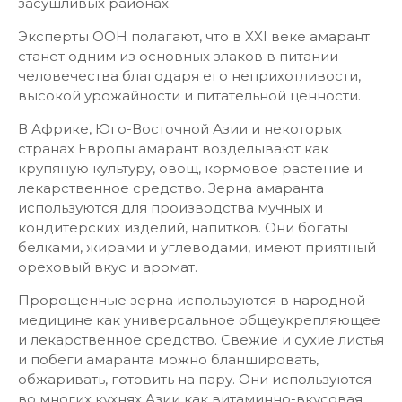
засушливых районах.
Эксперты ООН полагают, что в XXI веке амарант
станет одним из основных злаков в питании
человечества благодаря его неприхотливости,
высокой урожайности и питательной ценности.
В Африке, Юго-Восточной Азии и некоторых
странах Европы амарант возделывают как
крупяную культуру, овощ, кормовое растение и
лекарственное средство. Зерна амаранта
используются для производства мучных и
кондитерских изделий, напитков. Они богаты
белками, жирами и углеводами, имеют приятный
ореховый вкус и аромат.
Пророщенные зерна используются в народной
медицине как универсальное общеукрепляющее
и лекарственное средство. Свежие и сухие листья
и побеги амаранта можно бланшировать,
обжаривать, готовить на пару. Они используются
во многих кухнях Азии как витаминно-вкусовая