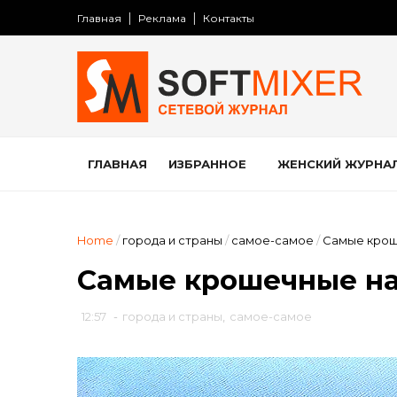
Главная
Реклама
Контакты
ГЛАВНАЯ
ИЗБРАННОЕ
ЖЕНСКИЙ ЖУРНА
Home
/
города и страны
/
самое-самое
/
Самые крош
Самые крошечные на
12:57
-
города и страны
,
самое-самое