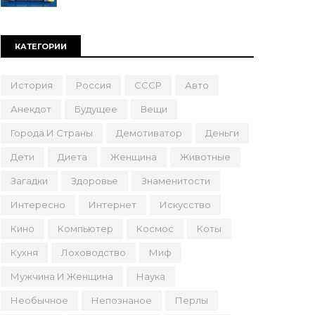
КАТЕГОРИИ
История
Россия
СССР
Авто
Анекдот
Будущее
Вещи
Города И Страны
Демотиватор
Деньги
Дети
Диета
Женщина
Животные
Загадки
Здоровье
Знаменитости
Интересно
Интернет
Искусство
Кино
Компьютер
Космос
Коты
Кухня
Лоховодство
Миф
Мужчина И Женщина
Наука
Необычное
Непознаное
Перлы