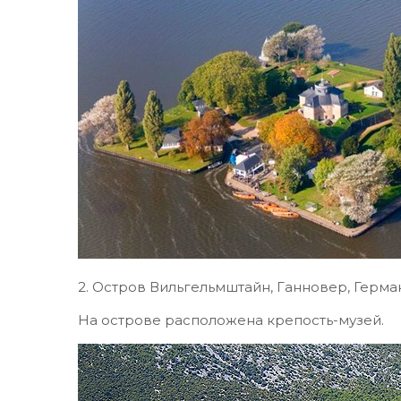
2. Остров Вильгельмштайн, Ганновер, Герма
На острове расположена крепость-музей.