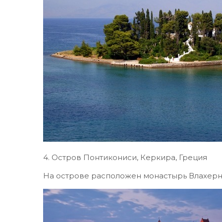
4. Остров Понтикониси, Керкира, Греция
На острове расположен монастырь Влахерн