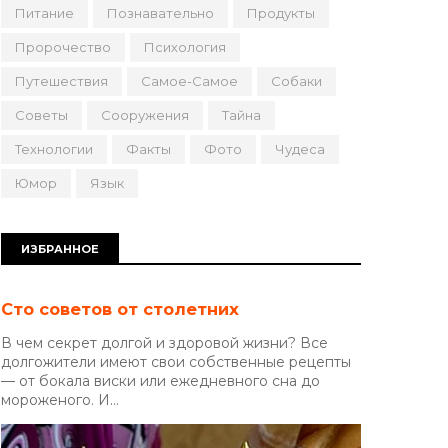
Питание
Познавательно
Продукты
Пророчество
Психология
Путешествия
Самое-Самое
Собаки
Советы
Сооружения
Тайна
Технологии
Факты
Фото
Чудеса
Юмор
Язык
ИЗБРАННОЕ
Сто советов от столетних
В чем секрет долгой и здоровой жизни? Все
долгожители имеют свои собственные рецепты
— от бокала виски или ежедневного сна до
мороженого. И...