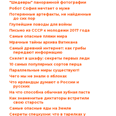
"Шедевры" панорамной фотографии
Робот София мечтает о муже
Потерянные артефакты, не найденные
до сих пор
Глупейшие поводы для войны
Письмо из СССР к молодежи 2017 года
Самые опасные пляжи мира
Мрачные тайны архива Ватикана
Самый древний интернет: как грибы
передают информацию
Скелет в шкафу: секреты первых леди
10 самых популярных сортов перца
Параллельные миры существуют!
Чего мы не знали о яблоках
Что ирландцы думают о России и
русских
На что способна обычная зубная паста
Как знаменитые диктаторы встретили
свою старость
Самые опасные яды на Земле
Секреты спецкухни: что в тарелках у