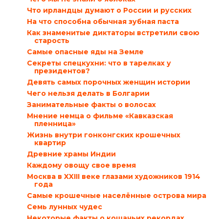
Что ирландцы думают о России и русских
На что способна обычная зубная паста
Как знаменитые диктаторы встретили свою
старость
Самые опасные яды на Земле
Секреты спецкухни: что в тарелках у
президентов?
Девять самых порочных женщин истории
Чего нельзя делать в Болгарии
Занимательные факты о волосах
Мнение немца о фильме «Кавказская
пленница»
Жизнь внутри гонконгских крошечных
квартир
Древние храмы Индии
Каждому овощу свое время
Москва в XXIII веке глазами художников 1914
года
Самые крошечные населённые острова мира
Семь лунных чудес
Некоторые факты о кошачьих рекордах