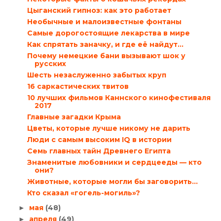
Цыганский гипноз: как это работает
Необычные и малоизвестные фонтаны
Самые дорогостоящие лекарства в мире
Как спрятать заначку, и где её найдут…
Почему немецкие бани вызывают шок у
русских
Шесть незаслуженно забытых круп
16 саркастических твитов
10 лучших фильмов Каннского кинофестиваля
2017
Главные загадки Крыма
Цветы, которые лучше никому не дарить
Люди с самым высоким IQ в истории
Семь главных тайн Древнего Египта
Знаменитые любовники и сердцееды — кто
они?
Животные, которые могли бы заговорить…
Кто сказал «гогель-могиль»?
мая
(48)
►
апреля
(49)
►