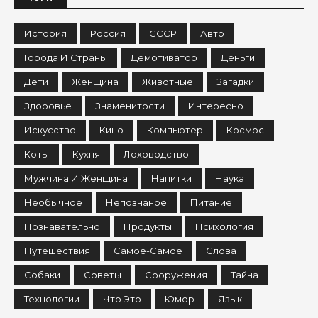
История
Россия
СССР
Авто
Города И Страны
Демотиватор
Деньги
Дети
Женщина
Животные
Загадки
Здоровье
Знаменитости
Интересно
Искусство
Кино
Компьютер
Космос
Коты
Кухня
Лоховодство
Мужчина И Женщина
Напитки
Наука
Необычное
Непознаное
Питание
Познавательно
Продукты
Психология
Путешествия
Самое-Самое
Слова
Собаки
Советы
Сооружения
Тайна
Технологии
Что Это
Юмор
Язык