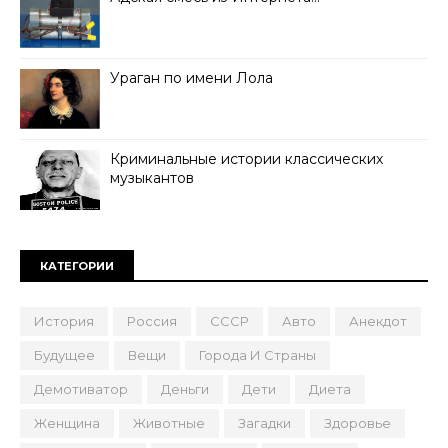
Ураган по имени Лола
Криминальные истории классических
музыкантов
КАТЕГОРИИ
История
Россия
СССР
Авто
Анекдот
Будущее
Вещи
Города И Страны
Демотиватор
Деньги
Дети
Диета
Женщина
Животные
Загадки
Здоровье