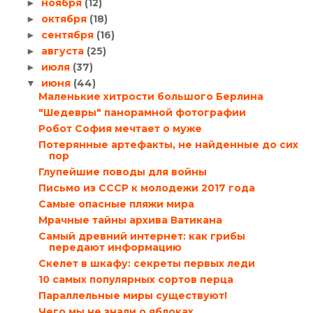
ноября
(12)
►
октября
(18)
►
сентября
(16)
►
августа
(25)
►
июля
(37)
►
июня
(44)
▼
Маленькие хитрости большого Берлина
"Шедевры" панорамной фотографии
Робот София мечтает о муже
Потерянные артефакты, не найденные до сих
пор
Глупейшие поводы для войны
Письмо из СССР к молодежи 2017 года
Самые опасные пляжи мира
Мрачные тайны архива Ватикана
Самый древний интернет: как грибы
передают информацию
Скелет в шкафу: секреты первых леди
10 самых популярных сортов перца
Параллельные миры существуют!
Чего мы не знали о яблоках