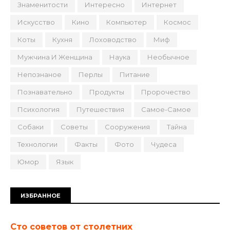
Знаменитости
Интересно
Интернет
Искусство
Кино
Компьютер
Космос
Коты
Кухня
Лоховодство
Миф
Мужчина И Женщина
Наука
Необычное
Непознаное
Перлы
Питание
Познавательно
Продукты
Пророчество
Психология
Путешествия
Самое-Самое
Собаки
Советы
Сооружения
Тайна
Технологии
Факты
Фото
Чудеса
Юмор
Язык
ИЗБРАННОЕ
Сто советов от столетних