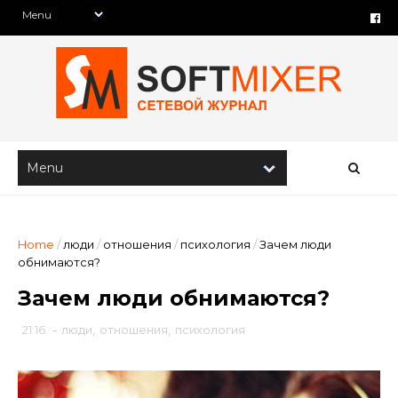
Home
/
люди
/
отношения
/
психология
/
Зачем люди
обнимаются?
Зачем люди обнимаются?
21:16
-
люди
,
отношения
,
психология