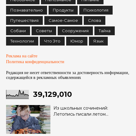
Познавательно
Продукты
Психология
Путешествия
Самое-Самое
Слова
Собаки
Советы
Сооружения
Тайна
Технологии
Что Это
Юмор
Язык
Реклама на сайте
Политика конфиденциальности
Редакция не несет ответственности за достоверность информации,
содержащейся в рекламных объявленияx
39,129,010
Из школьных сочинений:
Летопись писали летом…