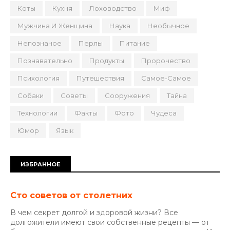
Коты
Кухня
Лоховодство
Миф
Мужчина И Женщина
Наука
Необычное
Непознаное
Перлы
Питание
Познавательно
Продукты
Пророчество
Психология
Путешествия
Самое-Самое
Собаки
Советы
Сооружения
Тайна
Технологии
Факты
Фото
Чудеса
Юмор
Язык
ИЗБРАННОЕ
Сто советов от столетних
В чем секрет долгой и здоровой жизни? Все
долгожители имеют свои собственные рецепты — от