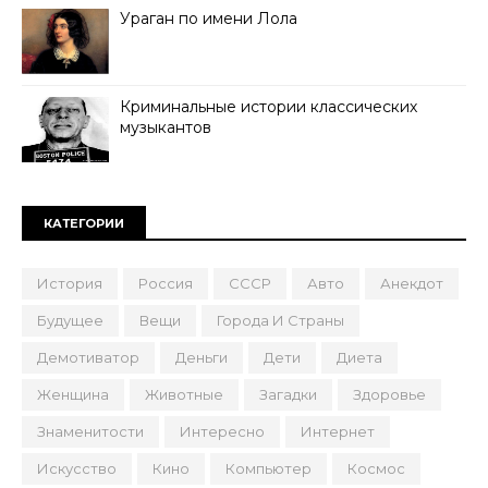
Ураган по имени Лола
Криминальные истории классических
музыкантов
КАТЕГОРИИ
История
Россия
СССР
Авто
Анекдот
Будущее
Вещи
Города И Страны
Демотиватор
Деньги
Дети
Диета
Женщина
Животные
Загадки
Здоровье
Знаменитости
Интересно
Интернет
Искусство
Кино
Компьютер
Космос