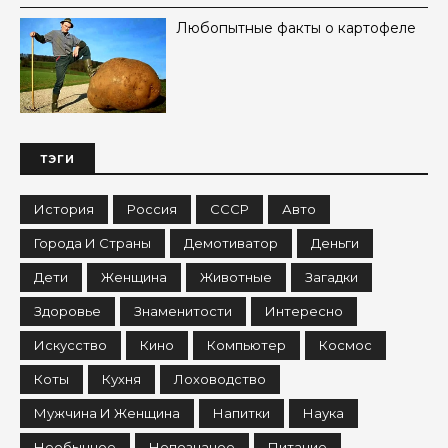
Любопытные факты о картофеле
ТЭГИ
История
Россия
СССР
Авто
Города И Страны
Демотиватор
Деньги
Дети
Женщина
Животные
Загадки
Здоровье
Знаменитости
Интересно
Искусство
Кино
Компьютер
Космос
Коты
Кухня
Лоховодство
Мужчина И Женщина
Напитки
Наука
Необычное
Непознаное
Питание