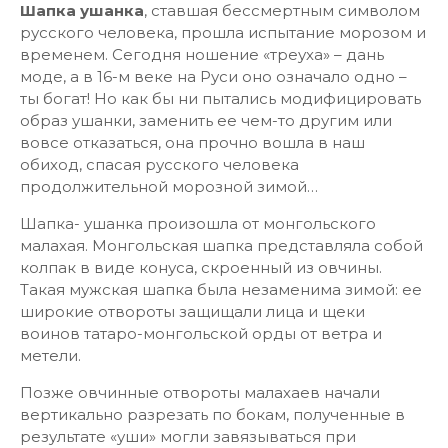
Шапка ушанка
, ставшая бессмертным символом
русского человека, прошла испытание морозом и
временем. Сегодня ношение «треуха» – дань
моде, а в 16-м веке на Руси оно означало одно –
ты богат! Но как бы ни пытались модифицировать
образ ушанки, заменить ее чем-то другим или
вовсе отказаться, она прочно вошла в наш
обиход, спасая русского человека
продолжительной морозной зимой…
Шапка- ушанка произошла от монгольского
малахая. Монгольская шапка представляла собой
колпак в виде конуса, скроенный из овчины.
Такая мужская шапка была незаменима зимой: ее
широкие отвороты защищали лица и щеки
воинов татаро-монгольской орды от ветра и
метели.
Позже овчинные отвороты малахаев начали
вертикально разрезать по бокам, полученные в
результате «уши» могли завязываться при