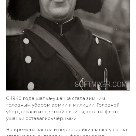
С 1940 года шапка-ушанка стала зимним
головным убором армии и милиции. Головной
убор делали из светлой овчины, хотя на флоте
ушанки оставались чёрными.
Во времена застоя и перестройки шапка-ушанка