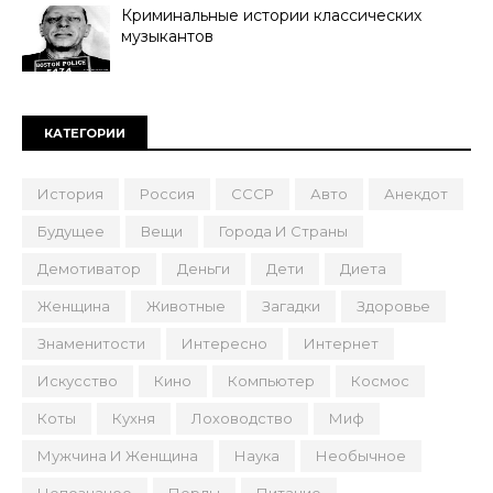
Криминальные истории классических
музыкантов
КАТЕГОРИИ
История
Россия
СССР
Авто
Анекдот
Будущее
Вещи
Города И Страны
Демотиватор
Деньги
Дети
Диета
Женщина
Животные
Загадки
Здоровье
Знаменитости
Интересно
Интернет
Искусство
Кино
Компьютер
Космос
Коты
Кухня
Лоховодство
Миф
Мужчина И Женщина
Наука
Необычное
Непознаное
Перлы
Питание