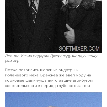
Леонид Ильич подарил Джеральду Форду шапку-
ушанку
Позже появились шапки из ондатры и
тюленевого меха. Брежнев же ввел моду на
норковые шапки-ушанки, ставшие атрибутом
состоятельности в период глубокого застоя.