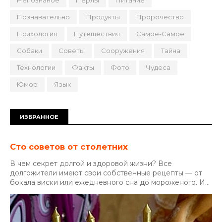
Познавательно
Продукты
Пророчество
Психология
Путешествия
Самое-Самое
Собаки
Советы
Сооружения
Тайна
Технологии
Факты
Фото
Чудеса
Юмор
Язык
ИЗБРАННОЕ
Сто советов от столетних
В чем секрет долгой и здоровой жизни? Все
долгожители имеют свои собственные рецепты — от
бокала виски или ежедневного сна до мороженого. И...