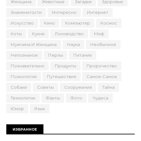
Женщина
Животные
Загадки
Здоровье
Знаменитости
Интересно
Интернет
Искусство
Кино
Компьютер
Космос
Коты
Кухня
Лоховодство
Миф
Мужчина И Женщина
Наука
Необычное
Непознаное
Перлы
Питание
Познавательно
Продукты
Пророчество
Психология
Путешествия
Самое-Самое
Собаки
Советы
Сооружения
Тайна
Технологии
Факты
Фото
Чудеса
Юмор
Язык
ИЗБРАННОЕ