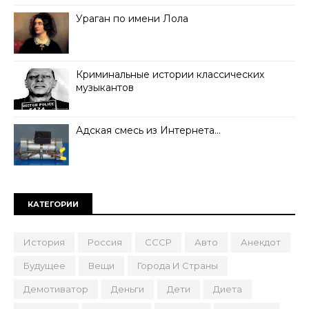
Ураган по имени Лола
Криминальные истории классических
музыкантов
Адская смесь из Интернета…
КАТЕГОРИИ
История
Россия
СССР
Авто
Анекдот
Будущее
Вещи
Города И Страны
Демотиватор
Деньги
Дети
Диета