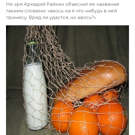
Не зря Аркадий Райкин объяснил ее название
такими словами: «авось-ка я что-нибудь в ней
принесу. Вряд ли удастся, но авось?»