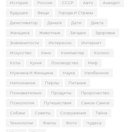
История
Россия
СССР
Авто
Анекдот
Будущее
Вещи
Города И Страны
Демотиватор
Деньги
Дети
Диета
Женщина
Животные
Загадки
Здоровье
Знаменитости
Интересно
Интернет
Искусство
Кино
Компьютер
Космос
Коты
Кухня
Лоховодство
Миф
Мужчина И Женщина
Наука
Необычное
Непознаное
Перлы
Питание
Познавательно
Продукты
Пророчество
Психология
Путешествия
Самое-Самое
Собаки
Советы
Сооружения
Тайна
Технологии
Факты
Фото
Чудеса