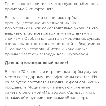
Растягивается почти на метр, грузоподъёмность
примерно 7 кг картошки!
Вслед за авоськами появились торбы,
преимущественно из мешковины. Их
домохозяйки шили самостоятельно, украшая кто
вышивкой, кто всевозможными нашивками и
значками. Особым шиком на самодельных сумках
считались портреты знаменитостей — Владимира
Высоцкого, четверки «Битлз» и, конечно же,
примы советской эстрады Аллы Пугачевой.
Даешь целлофановый пакет!
В конце 70-х авоськи и тряпичные торбы уступили
место легендарным целлофановым пакетам. Их
из-за бугра поставляли моряки, а фарцовщики их
продавали. Модными считались фирменные
пакеты с рекламой «Мальборо», «Адидас» или с
попами, обтянутыми джинсами «Вранглер».