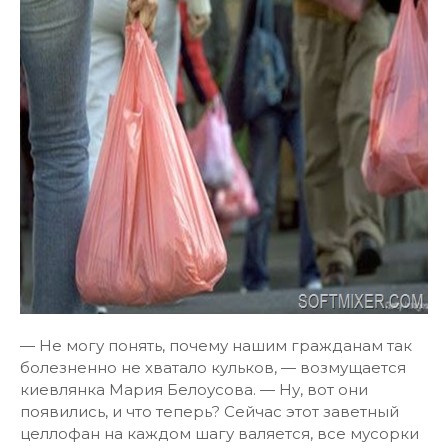
— Не могу понять, почему нашим гражданам так
болезненно не хватало кульков, — возмущается
киевлянка Мария Белоусова. — Ну, вот они
появились, и что теперь? Сейчас этот заветный
целлофан на каждом шагу валяется, все мусорки