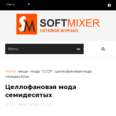
Home
/
вещи
/
мода
/
СССР
/
Целлофановая мода
семидесятых
Целлофановая мода
семидесятых
21:16
-
вещи
,
мода
,
СССР