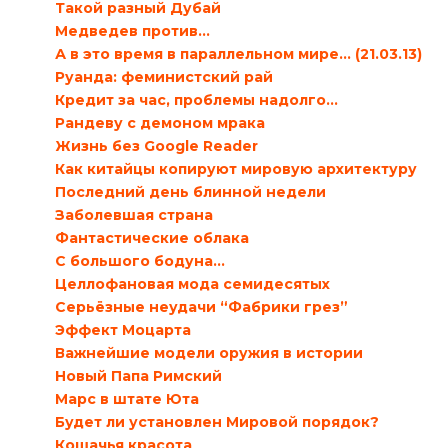
Такой разный Дубай
Медведев против…
А в это время в параллельном мире... (21.03.13)
Руанда: феминистский рай
Кредит за час, проблемы надолго…
Рандеву с демоном мрака
Жизнь без Google Reader
Как китайцы копируют мировую архитектуру
Последний день блинной недели
Заболевшая страна
Фантастические облака
С большого бодуна…
Целлофановая мода семидесятых
Серьёзные неудачи “Фабрики грез”
Эффект Моцарта
Важнейшие модели оружия в истории
Новый Папа Римский
Марс в штате Юта
Будет ли установлен Мировой порядок?
Кошачья красота