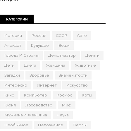
КАТЕГОРИИ
История
Россия
СССР
Авто
Анекдот
Будущее
Вещи
Города И Страны
Демотиватор
Деньги
Дети
Диета
Женщина
Животные
Загадки
Здоровье
Знаменитости
Интересно
Интернет
Искусство
Кино
Компьютер
Космос
Коты
Кухня
Лоховодство
Миф
Мужчина И Женщина
Наука
Необычное
Непознаное
Перлы