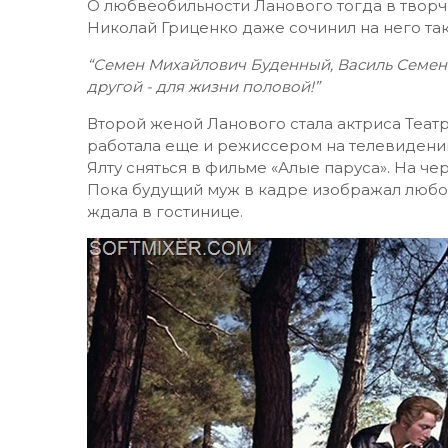
О любвеобильности Ланового тогда в творч
Николай Гриценко даже сочинил на него та
“Семен Михайлович Буденный, Василь Семены
другой - для жизни половой!”
Второй женой Ланового стала актриса Теат
работала еще и режиссером на телевидении
Ялту сняться в фильме «Алые паруса». На че
Пока будущий муж в кадре изображал любо
ждала в гостинице.