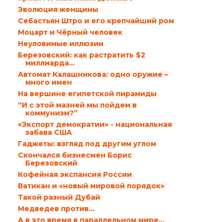
Эволюция женщины
Себастьян Штро и его крепчайший ром
Моцарт и Чёрный человек
Неуловимые иллюзии
Березовский: как растратить $2
миллиарда…
Автомат Калашникова: одно оружие –
много имен
На вершине египетской пирамиды
“И с этой мазней мы пойдем в
коммунизм?”
«Экспорт демократии» - национальная
забава США
Гаджеты: взгляд под другим углом
Скончался бизнесмен Борис
Березовский
Кофейная экспансия России
Ватикан и «новый мировой порядок»
Такой разный Дубай
Медведев против…
А в это время в параллельном мире...