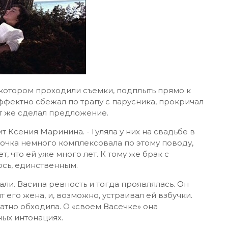
 котором проходили съемки, подплыть прямо к
эффектно сбежал по трапу с парусника, прокричал
ут же сделал предложение.
т Ксения Маринина. - Гуляла у них на свадьбе в
мочка немного комплексовала по этому поводу,
, что ей уже много лет. К тому же брак с
сь, единственным.
али. Васина ревность и тогда проявлялась. Он
т его жена, и, возможно, устраивал ей взбучки.
катно обходила. О «своем Васечке» она
ых интонациях.