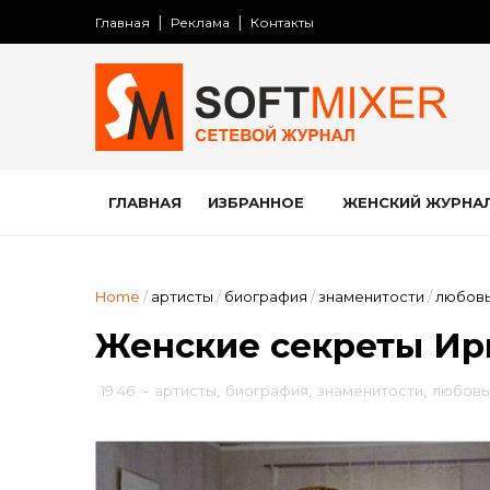
Главная
Реклама
Контакты
ГЛАВНАЯ
ИЗБРАННОЕ
ЖЕНСКИЙ ЖУРНА
Home
/
артисты
/
биография
/
знаменитости
/
любов
Женские секреты Ир
19:46
-
артисты
,
биография
,
знаменитости
,
любовь