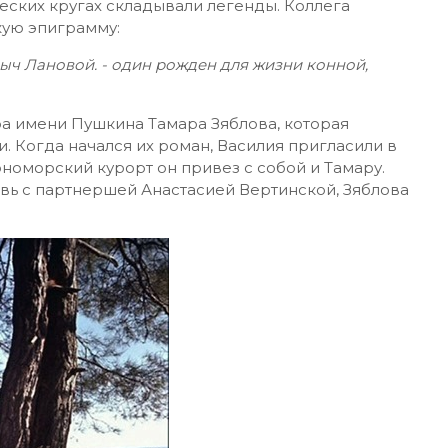
еских кругах складывали легенды. Коллега
кую эпиграмму:
ч Лановой. - один рожден для жизни конной,
ра имени Пушкина Тамара Зяблова, которая
. Когда начался их роман, Василия пригласили в
рноморский курорт он привез с собой и Тамару.
вь с партнершей Анастасией Вертинской, Зяблова