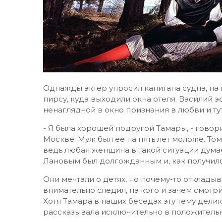
Однажды актер упросил капитана судна, на
пирсу, куда выходили окна отеля. Василий 
ненаглядной в окно признания в любви и т
- Я была хорошей подругой Тамары, - говори
Москве. Муж был ее на пять лет моложе. То
ведь любая женщина в такой ситуации думает
Лановым был долгожданным и, как получило
Они мечтали о детях, но почему-то откладыв
внимательно следил, на кого и зачем смотри
Хотя Тамара в наших беседах эту тему дели
рассказывала исключительно в положительн