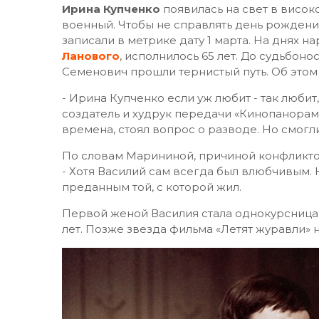
Ирина Купченко
появилась на свет в висок
военный. Чтобы не справлять день рождени
записали в метрике дату 1 марта. На днях 
Ланового
, исполнилось 65 лет. До судьбон
Семенович прошли тернистый путь. Об этом
- Ирина Купченко если уж любит - так любит
создатель и худрук передачи «Кинопанорам
времена, стоял вопрос о разводе. Но смогл
По словам Марининой, причиной конфликтов
- Хотя Василий сам всегда был влюбчивым. 
преданным той, с которой жил.
Первой женой Василия стала однокурсниц
лет. Позже звезда фильма «Летят журавли»