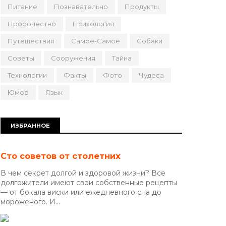
Питание
Познавательно
Продукты
Пророчество
Психология
Путешествия
Самое-Самое
Собаки
Советы
Сооружения
Тайна
Технологии
Факты
Фото
Чудеса
Юмор
Язык
ИЗБРАННОЕ
Сто советов от столетних
В чем секрет долгой и здоровой жизни? Все
долгожители имеют свои собственные рецепты
— от бокала виски или ежедневного сна до
мороженого. И...