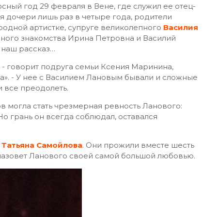
осный год 29 февраля в Вене, где служил ее отец-
я дочери лишь раз в четыре года, родители
народной артистке, супруге великолепного
Василия
осного знакомства Ирина Петровна и Василий
 наш рассказ…
, - говорит подруга семьи Ксения Маринина,
а». - У нее с Василием Лановым бывали и сложные
и все преодолеть.
 могла стать чрезмерная ревность Ланового:
Но грань он всегда соблюдал, оставался
а
Татьяна Самойлова
. Они прожили вместе шесть
 назовет Ланового своей самой большой любовью.