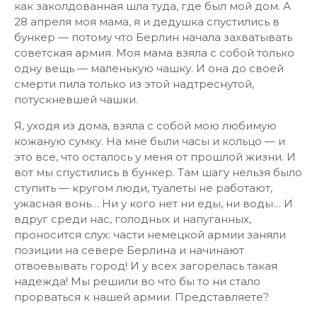
как заколдованная шла туда, где был мой дом. А
28 апреля моя мама, я и дедушка спустились в
бункер — потому что Берлин начала захватывать
советская армия. Моя мама взяла с собой только
одну вещь — маленькую чашку. И она до своей
смерти пила только из этой надтреснутой,
потускневшей чашки.
Я, уходя из дома, взяла с собой мою любимую
кожаную сумку. На мне были часы и кольцо — и
это все, что осталось у меня от прошлой жизни. И
вот мы спустились в бункер. Там шагу нельзя было
ступить — кругом люди, туалеты не работают,
ужасная вонь… Ни у кого нет ни еды, ни воды… И
вдруг среди нас, голодных и напуганных,
проносится слух: части немецкой армии заняли
позиции на севере Берлина и начинают
отвоевывать город! И у всех загорелась такая
надежда! Мы решили во что бы то ни стало
прорваться к нашей армии. Представляете?