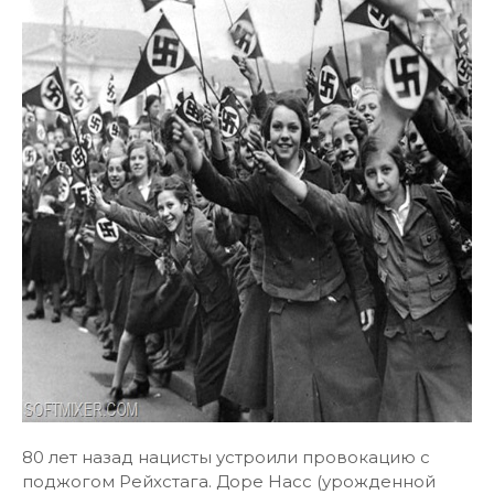
80 лет назад нацисты устроили провокацию с
поджогом Рейхстага. Доре Насс (урожденной