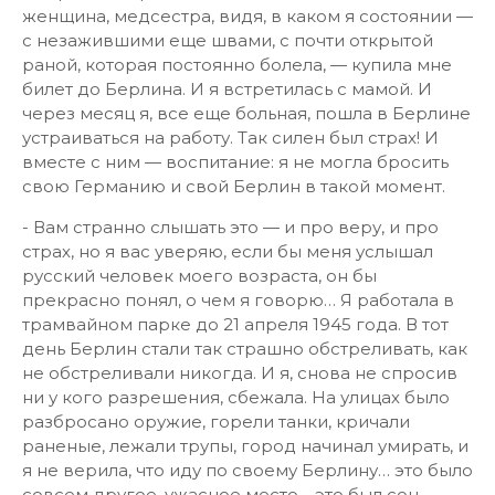
женщина, медсестра, видя, в каком я состоянии —
с незажившими еще швами, с почти открытой
раной, которая постоянно болела, — купила мне
билет до Берлина. И я встретилась с мамой. И
через месяц я, все еще больная, пошла в Берлине
устраиваться на работу. Так силен был страх! И
вместе с ним — воспитание: я не могла бросить
свою Германию и свой Берлин в такой момент.
- Вам странно слышать это — и про веру, и про
страх, но я вас уверяю, если бы меня услышал
русский человек моего возраста, он бы
прекрасно понял, о чем я говорю… Я работала в
трамвайном парке до 21 апреля 1945 года. В тот
день Берлин стали так страшно обстреливать, как
не обстреливали никогда. И я, снова не спросив
ни у кого разрешения, сбежала. На улицах было
разбросано оружие, горели танки, кричали
раненые, лежали трупы, город начинал умирать, и
я не верила, что иду по своему Берлину… это было
совсем другое, ужасное место… это был сон,