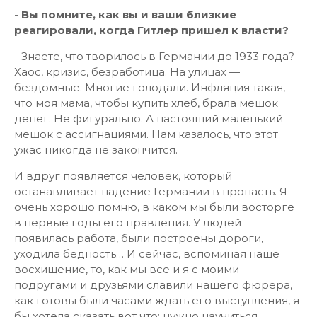
- Вы помните, как вы и ваши близкие
реагировали, когда Гитлер пришел к власти?
- Знаете, что творилось в Германии до 1933 года?
Хаос, кризис, безработица. На улицах —
бездомные. Многие голодали. Инфляция такая,
что моя мама, чтобы купить хлеб, брала мешок
денег. Не фигурально. А настоящий маленький
мешок с ассигнациями. Нам казалось, что этот
ужас никогда не закончится.
И вдруг появляется человек, который
останавливает падение Германии в пропасть. Я
очень хорошо помню, в каком мы были восторге
в первые годы его правления. У людей
появилась работа, были построены дороги,
уходила бедность… И сейчас, вспоминая наше
восхищение, то, как мы все и я с моими
подругами и друзьями славили нашего фюрера,
как готовы были часами ждать его выступления, я
бы хотела сказать вот что: нужно научиться