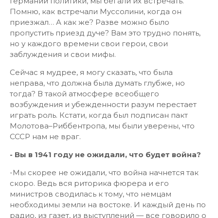
Германии политики, мы бегали их встречать.
Помню, как встречали Муссолини, когда он
приезжал… А как же? Разве можно было
пропустить приезд дуче? Вам это трудно понять,
но у каждого времени свои герои, свои
заблуждения и свои мифы.
Сейчас я мудрее, я могу сказать, что была
неправа, что должна была думать глубже, но
тогда? В такой атмосфере всеобщего
возбуждения и убежденности разум перестает
играть роль. Кстати, когда был подписан пакт
Молотова–Риббентропа, мы были уверены, что
СССР нам не враг.
- Вы в 1941 году не ожидали, что будет война?
-Мы скорее не ожидали, что война начнется так
скоро. Ведь вся риторика фюрера и его
министров сводилась к тому, что немцам
необходимы земли на востоке. И каждый день по
радио, из газет, из выступлений — все говорило о