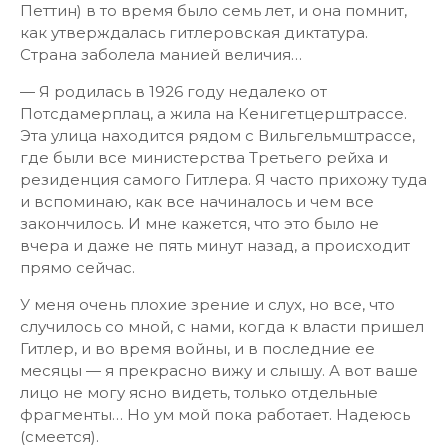
Петтин) в то время было семь лет, и она помнит,
как утверждалась гитлеровская диктатура.
Страна заболела манией величия…
— Я родилась в 1926 году недалеко от
Потсдамерплац, а жила на Кенигетцерштрассе.
Эта улица находится рядом с Вильгельмштрассе,
где были все министерства Третьего рейха и
резиденция самого Гитлера. Я часто прихожу туда
и вспоминаю, как все начиналось и чем все
закончилось. И мне кажется, что это было не
вчера и даже не пять минут назад, а происходит
прямо сейчас.
У меня очень плохие зрение и слух, но все, что
случилось со мной, с нами, когда к власти пришел
Гитлер, и во время войны, и в последние ее
месяцы — я прекрасно вижу и слышу. А вот ваше
лицо не могу ясно видеть, только отдельные
фрагменты… Но ум мой пока работает. Надеюсь
(смеется).