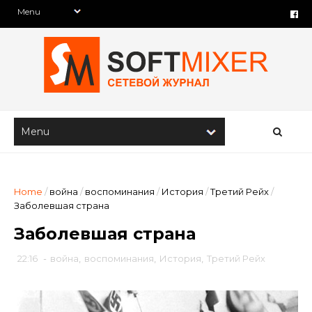
Home
/
война
/
воспоминания
/
История
/
Третий Рейх
/
Заболевшая страна
Заболевшая страна
22:16
-
война
,
воспоминания
,
История
,
Третий Рейх