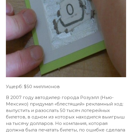
Ущерб: $50 миллионов
В 2007 году автодилер города Розуэлл (Нью-
Мексико) придумал «блестящий» рекламный ход:
выпустить и разослать 50 тысяч лотерейных
билетов, в одном из которых находился выигрыш
на тысячу долларов. Но компания, которая
должна была печатать билеты, по ошибке сделала