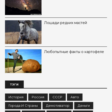
Лошади редких мастей
Любопытные факты о картофеле
ТЭГИ
История
Россия
СССР
Авто
Города И Страны
Демотиватор
Деньги