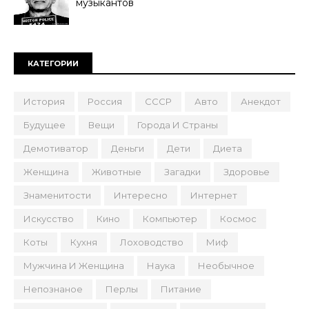
музыкантов
КАТЕГОРИИ
История
Россия
СССР
Авто
Анекдот
Будущее
Вещи
Города И Страны
Демотиватор
Деньги
Дети
Диета
Женщина
Животные
Загадки
Здоровье
Знаменитости
Интересно
Интернет
Искусство
Кино
Компьютер
Космос
Коты
Кухня
Лоховодство
Миф
Мужчина И Женщина
Наука
Необычное
Непознаное
Перлы
Питание