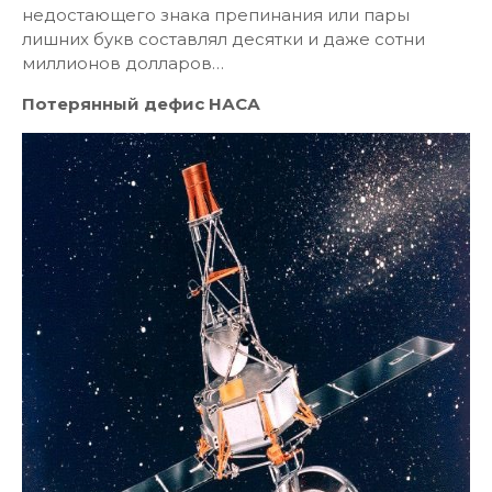
недостающего знака препинания или пары
лишних букв составлял десятки и даже сотни
миллионов долларов…
Потерянный дефис НАСА