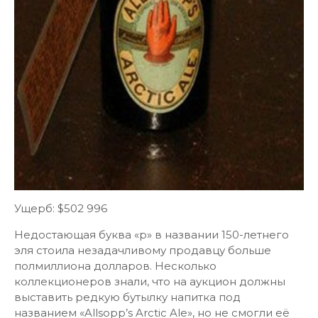
Ущерб: $502 996
Недостающая буква «р» в названии 150-летнего
эля стоила незадачливому продавцу больше
полмиллиона долларов. Несколько
коллекционеров знали, что на аукцион должны
выставить редкую бутылку напитка под
названием «Allsopp’s Arctic Ale», но не смогли её