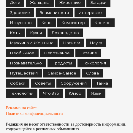
Дети
Женщина
Животные
Загадки
Здоровье
Знаменитости
Интересно
Искусство
Кино
Компьютер
Космос
Коты
Кухня
Лоховодство
Мужчина И Женщина
Напитки
Наука
Необычное
Непознаное
Питание
Познавательно
Продукты
Психология
Путешествия
Самое-Самое
Слова
Собаки
Советы
Сооружения
Тайна
Технологии
Что Это
Юмор
Язык
Реклама на сайте
Политика конфиденциальности
Редакция не несет ответственности за достоверность информации,
содержащейся в рекламных объявленияx