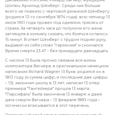
Шопен, Арнольд Шёнберг. Среди них больше
всего не повезло с чертовой дюжиной Шёнбергу
(родился 13-го сентября 1874 года): всю пятницу 13
июля 1951 года провел под одеялом, трясясь от
страха. За четверть часа до полуночи его жена
заглянула в комнату сказать, что бояться осталось
15 минут. В ответ Шёнберг с трудом поднял руку,
выдавил из себя слово "гармония" и скончался.
Время смерти 23.47 – без тринадцати двенадцать.
С числом 13 была прочно связана вся жизнь
композитора Вагнера: в оригинальном немецком
написании Richard Wagner 13 букв; родился он в
1813 году (и сумма цифр, и последние две цифры
– 13); закончил школу в 13 лет, написал 13 опер;
премьера "Тангейзера" прошла 13 марта;
"Парсифаль" была закончена 13 января; и даже
дата смерти Вагнера – 13 февраля 1883 года –
логически вписывается в этот перечень.
Оставивший свой след в истории знаменитый