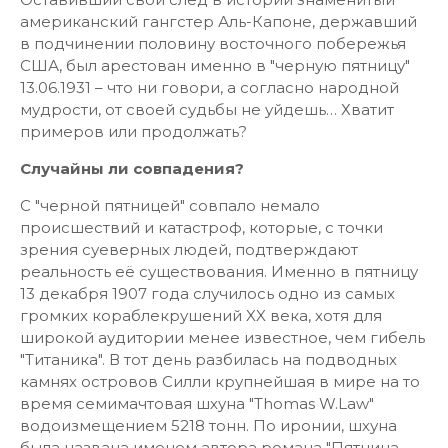
американский гангстер Аль-Капоне, державший
в подчинении половину восточного побережья
США, был арестован именно в "черную пятницу"
13.06.1931 – что ни говори, а согласно народной
мудрости, от своей судьбы не уйдешь… Хватит
примеров или продолжать?
Случайны ли совпадения?
С "черной пятницей" совпало немало
происшествий и катастроф, которые, с точки
зрения суеверных людей, подтверждают
реальность её существования. Именно в пятницу
13 декабря 1907 года случилось одно из самых
громких кораблекрушений XX века, хотя для
широкой аудитории менее известное, чем гибель
"Титаника". В тот день разбилась на подводных
камнях островов Силли крупнейшая в мире на то
время семимачтовая шхуна "Thomas W.Law"
водоизмещением 5218 тонн. По иронии, шхуна
была названа именем автора романа "Пятница,