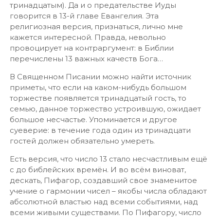
тринадцатым). Да и о предательстве Иуды
говорится в 13-й главе Евангелия. Эта
религиозная версия, признаться, лично мне
кажется интересной. Правда, невольно
провоцирует на контраргумент: в Библии
перечислены 13 важных качеств Бога…
В Священном Писании можно найти источник
приметы, что если на каком-нибудь большом
торжестве появляется тринадцатый гость, то
семью, данное торжество устроившую, ожидает
большое несчастье. Упоминается и другое
суеверие: в течение года один из тринадцати
гостей должен обязательно умереть.
Есть версия, что число 13 стало несчастливым ещё
с до библейских времён. И во всём виноват,
дескать, Пифагор, создавший свое знаменитое
учение о гармонии чисел – якобы числа обладают
абсолютной властью над всеми событиями, над
всеми живыми существами. По Пифагору, число