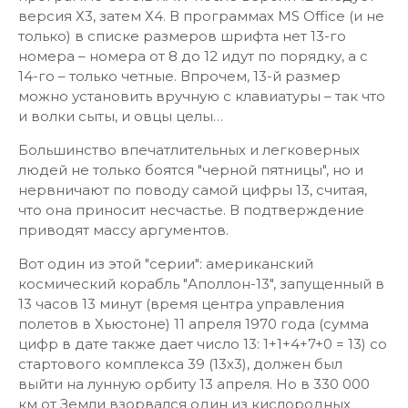
версия Х3, затем Х4. В программах MS Office (и не
только) в списке размеров шрифта нет 13-го
номера – номера от 8 до 12 идут по порядку, а с
14-го – только четные. Впрочем, 13-й размер
можно установить вручную с клавиатуры – так что
и волки сыты, и овцы целы…
Большинство впечатлительных и легковерных
людей не только боятся "черной пятницы", но и
нервничают по поводу самой цифры 13, считая,
что она приносит несчастье. В подтверждение
приводят массу аргументов.
Вот один из этой "серии": американский
космический корабль "Аполлон-13", запущенный в
13 часов 13 минут (время центра управления
полетов в Хьюстоне) 11 апреля 1970 года (сумма
цифр в дате также дает число 13: 1+1+4+7+0 = 13) со
стартового комплекса 39 (13х3), должен был
выйти на лунную орбиту 13 апреля. Но в 330 000
км от Земли взорвался один из кислородных