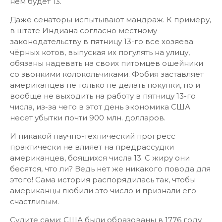
нем будет 13.
Даже сенаторы испытывают мандраж. К примеру,
в штате Индиана согласно местному
законодательству в пятницу 13-го все хозяева
чёрных котов, выпуская их погулять на улицу,
обязаны надевать на своих питомцев ошейники
со звонкими колокольчиками. Фобия заставляет
американцев не только не делать покупки, но и
вообще не выходить на работу в пятницу 13-го
числа, из-за чего в этот день экономика США
несет убытки почти 900 млн. долларов.
И никакой научно-технический прогресс
практически не влияет на предрассудки
американцев, боящихся числа 13. С жиру они
бесятся, что ли? Ведь нет же никакого повода для
этого! Сама история распорядилась так, чтобы
американцы любили это число и признали его
счастливым.
Судите сами: США были образованы в 1776 году