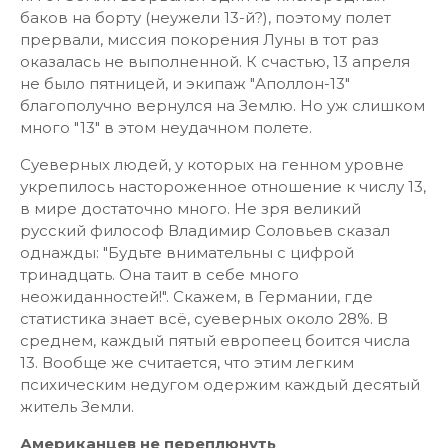
баков на борту (неужели 13-й?), поэтому полет
прервали, миссия покорения Луны в тот раз
оказалась не выполненной. К счастью, 13 апреля
не было пятницей, и экипаж "Аполлон-13"
благополучно вернулся на Землю. Но уж слишком
много "13" в этом неудачном полете.
Суеверных людей, у которых на генном уровне
укрепилось настороженное отношение к числу 13,
в мире достаточно много. Не зря великий
русский философ Владимир Соловьев сказал
однажды: "Будьте внимательны с цифрой
тринадцать. Она таит в себе много
неожиданностей!". Скажем, в Германии, где
статистика знает всё, суеверных около 28%. В
среднем, каждый пятый европеец боится числа
13. Вообще же считается, что этим легким
психическим недугом одержим каждый десятый
житель Земли.
Американцев не переплюнуть