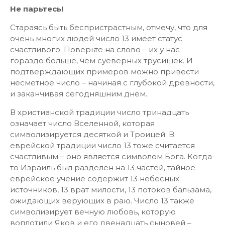
Не парьтесь!
Стараясь быть беспристрастным, отмечу, что для
очень многих людей число 13 имеет статус
счастливого. Поверьте на слово – их у нас
гораздо больше, чем суеверных трусишек. И
подтверждающих примеров можно привести
несметное число – начиная с глубокой древности,
и заканчивая сегодняшним днем.
В христианской традиции число тринадцать
означает число Вселенной, которая
символизируется десяткой и Троицей. В
еврейской традиции число 13 тоже считается
счастливым – оно является символом Бога. Когда-
то Израиль был разделен на 13 частей, тайное
еврейское учение содержит 13 небесных
источников, 13 врат милости, 13 потоков бальзама,
ожидающих верующих в раю. Число 13 также
символизирует вечную любовь, которую
воплотили Яков и его двенадцать сыновей –