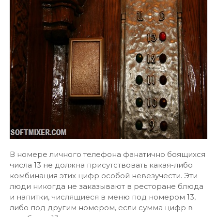
В номере личного телефона фанатично боящихся
числа 13 не должна присутствовать какая-либо
комбинация этих цифр особой невезучести. Эти
люди никогда не заказывают в ресторане блюда
и напитки, числящиеся в меню под номером 13,
либо под другим номером, если сумма цифр в