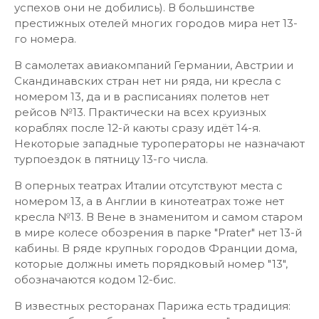
успехов они не добились). В большинстве
престижных отелей многих городов мира нет 13-
го номера.
В самолетах авиакомпаний Германии, Австрии и
Скандинавских стран нет ни ряда, ни кресла с
номером 13, да и в расписаниях полетов нет
рейсов №13. Практически на всех круизных
кораблях после 12-й каюты сразу идёт 14-я.
Некоторые западные туроператоры не назначают
турпоездок в пятницу 13-го числа.
В оперных театрах Италии отсутствуют места с
номером 13, а в Англии в кинотеатрах тоже нет
кресла №13. В Вене в знаменитом и самом старом
в мире колесе обозрения в парке "Prater" нет 13-й
кабины. В ряде крупных городов Франции дома,
которые должны иметь порядковый номер "13",
обозначаются кодом 12-бис.
В известных ресторанах Парижа есть традиция: