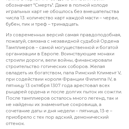
обозначает "Смерть". Даже в полной колоде
игральных карт не обошлось без вмешательства
числа 13: количество карт каждой масти – черви,
бубен, пик и треф – тринадцать.
Из современных версий самая правдоподобная,
пожалуй, связана с незавидной судьбой Ордена
Тамплиеров – самой могущественной и богатой
организации в Европе. Воинствующие монахи
строили дороги, вели войны, финансировали
строительство готических соборов. Желая
овладеть их богатством, папа Римский Климент V,
при содействии короля Франции Филиппа IV, в
пятницу 13 октября 1307 года арестовал всех
рыцарей ордена и после долгих пыток их сожгли.
После тамплиеров осталось много легенд, так и
не найдены их знаменитые сокровища, а
сочетание даты и дня недели – пятница, 13-е –
приобрело с тех пор адский, демонический
оттенок.