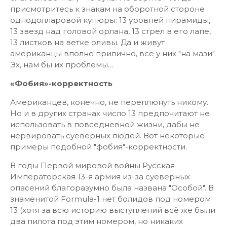
присмотритесь к знакам на оборотной стороне
однодолларовой купюры: 13 уровней пирамиды,
13 звезд над головой орлана, 13 стрел в его лапе,
13 листков на ветке оливы. Да и живут
американцы вполне прилично, всё у них "на мази".
Эх, нам бы их проблемы…
«Фобия»-корректность
Американцев, конечно, не переплюнуть никому.
Но и в других странах число 13 предпочитают не
использовать в повседневной жизни, дабы не
нервировать суеверных людей. Вот некоторые
примеры подобной "фобия"-корректности.
В годы Первой мировой войны Русская
Императорская 13-я армия из-за суеверных
опасений благоразумно была названа "Особой". В
знаменитой Formula-1 нет болидов под номером
13 (хотя за всю историю выступлений всё же были
два пилота под этим номером, но никаких