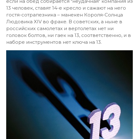
если на обед собирается "неудачная" компания из
13 человек, ставят 14-е кресло и сажают на него
гостя-сотрапезника – манекен Короля-Солнца
Людовика XIV во фраке. В советских, а ныне в
российских самолетах и вертолетах нет ни
головок болтов, ни гаек на 13, соответственно, и в
наборе инструментов нет ключа на 13.