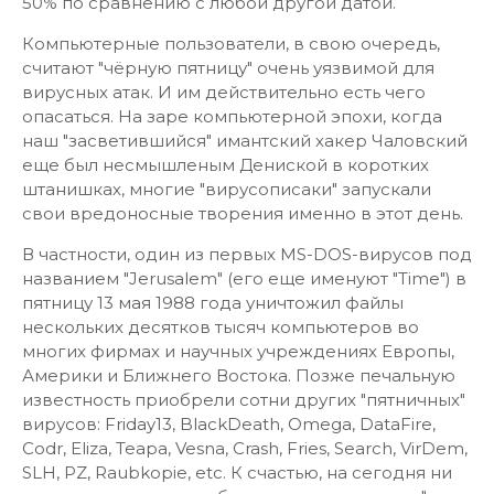
50% по сравнению с любой другой датой.
Компьютерные пользователи, в свою очередь,
считают "чёрную пятницу" очень уязвимой для
вирусных атак. И им действительно есть чего
опасаться. На заре компьютерной эпохи, когда
наш "засветившийся" имантский хакер Чаловский
еще был несмышленым Дениской в коротких
штанишках, многие "вирусописаки" запускали
свои вредоносные творения именно в этот день.
В частности, один из первых MS-DOS-вирусов под
названием "Jerusalem" (его еще именуют "Time") в
пятницу 13 мая 1988 года уничтожил файлы
нескольких десятков тысяч компьютеров во
многих фирмах и научных учреждениях Европы,
Америки и Ближнего Востока. Позже печальную
известность приобрели сотни других "пятничных"
вирусов: Friday13, BlackDeath, Omega, DataFire,
Codr, Eliza, Teapa, Vesna, Crash, Fries, Search, VirDem,
SLH, PZ, Raubkopie, etc. К счастью, на сегодня ни