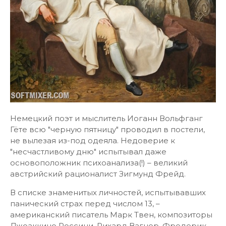
Немецкий поэт и мыслитель Иоганн Вольфганг
Гёте всю "черную пятницу" проводил в постели,
не вылезая из-под одеяла. Недоверие к
"несчастливому дню" испытывал даже
основоположник психоанализа(!) – великий
австрийский рационалист Зигмунд Фрейд.
В списке знаменитых личностей, испытывавших
панический страх перед числом 13, –
американский писатель Марк Твен, композиторы
Джоаккино Россини, Рихард Вагнер, Фредерик