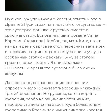
Ну а коль уж упомянули о России, отметим, что в
Древней Руси страх пятницы, 13-го, отсутствовал –
это суеверие пришло к русским вместе с
христианством. Вспомним, как в романе "Анна
Каренина" княгиня Щербацкая, мать Кити, почти
каждый день, садясь за стол, пересчитывала всех
и отсаживала тринадцатого внука или внучку за
особенный столик – дескать, 13-му за столом
грозит скорая смерть. В описываемое
Л.Н.Толстым время это суеверие было очень
живучим.
Да и сегодня, согласно социологическим
опросам, число 13 считает "нехорошим" каждый
третий россиянин. Но русские, хотя и верят в
суеверия, особо не зацикливаются на них,
наоборот, надеются на авось. Куда больше, чем
суеверных, в России тех, чья жизнь описывается