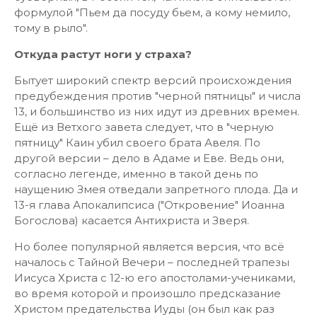
формулой "Пьем да посуду бьем, а кому немило,
тому в рыло".
Откуда растут ноги у страха?
Бытует широкий спектр версий происхождения
предубеждения против "черной пятницы" и числа
13, и большинство из них идут из древних времен.
Ещё из Ветхого завета следует, что в "черную
пятницу" Каин убил своего брата Авеля. По
другой версии – дело в Адаме и Еве. Ведь они,
согласно легенде, именно в такой день по
наущению Змея отведали запретного плода. Да и
13-я глава Апокалипсиса ("Откровение" Иоанна
Богослова) касается Антихриста и Зверя.
Но более популярной является версия, что всё
началось с Тайной Вечери – последней трапезы
Иисуса Христа с 12-ю его апостолами-учениками,
во время которой и произошло предсказание
Христом предательства Иуды (он был как раз