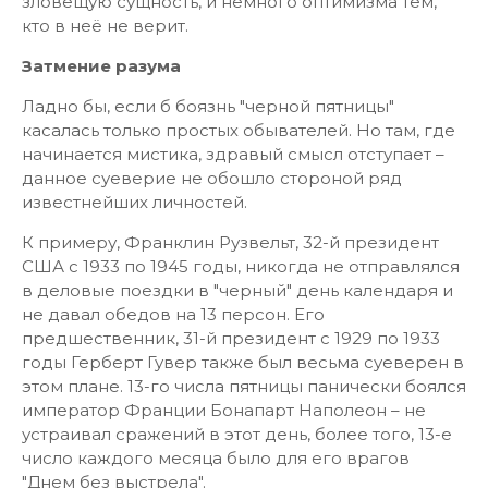
зловещую сущность, и немного оптимизма тем,
кто в неё не верит.
Затмение разума
Ладно бы, если б боязнь "черной пятницы"
касалась только простых обывателей. Но там, где
начинается мистика, здравый смысл отступает –
данное суеверие не обошло стороной ряд
известнейших личностей.
К примеру, Франклин Рузвельт, 32-й президент
США с 1933 по 1945 годы, никогда не отправлялся
в деловые поездки в "черный" день календаря и
не давал обедов на 13 персон. Его
предшественник, 31-й президент с 1929 по 1933
годы Герберт Гувер также был весьма суеверен в
этом плане. 13-го числа пятницы панически боялся
император Франции Бонапарт Наполеон – не
устраивал сражений в этот день, более того, 13-е
число каждого месяца было для его врагов
"Днем без выстрела".