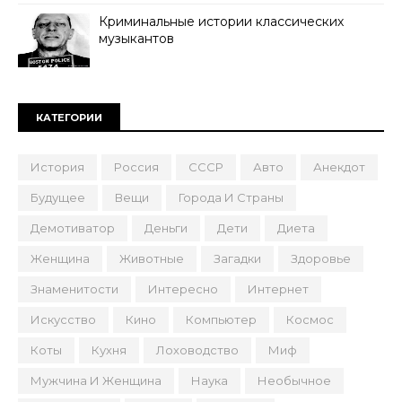
Криминальные истории классических
музыкантов
КАТЕГОРИИ
История
Россия
СССР
Авто
Анекдот
Будущее
Вещи
Города И Страны
Демотиватор
Деньги
Дети
Диета
Женщина
Животные
Загадки
Здоровье
Знаменитости
Интересно
Интернет
Искусство
Кино
Компьютер
Космос
Коты
Кухня
Лоховодство
Миф
Мужчина И Женщина
Наука
Необычное