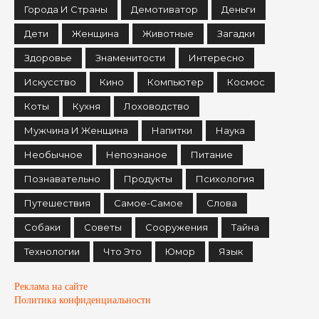
Города И Страны
Демотиватор
Деньги
Дети
Женщина
Животные
Загадки
Здоровье
Знаменитости
Интересно
Искусство
Кино
Компьютер
Космос
Коты
Кухня
Лоховодство
Мужчина И Женщина
Напитки
Наука
Необычное
Непознаное
Питание
Познавательно
Продукты
Психология
Путешествия
Самое-Самое
Слова
Собаки
Советы
Сооружения
Тайна
Технологии
Что Это
Юмор
Язык
Реклама на сайте
Политика конфиденциальности