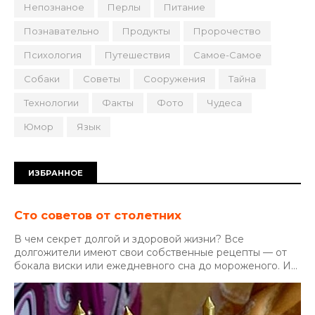
Непознаное
Перлы
Питание
Познавательно
Продукты
Пророчество
Психология
Путешествия
Самое-Самое
Собаки
Советы
Сооружения
Тайна
Технологии
Факты
Фото
Чудеса
Юмор
Язык
ИЗБРАННОЕ
Сто советов от столетних
В чем секрет долгой и здоровой жизни? Все
долгожители имеют свои собственные рецепты — от
бокала виски или ежедневного сна до мороженого. И...