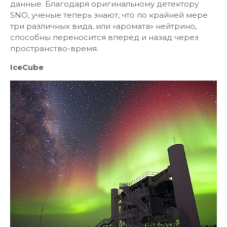
данные. Благодаря оригинальному детектору
SNO, ученые теперь знают, что по крайней мере
три различных вида, или «аромата» нейтрино,
способны переносится вперед и назад через
пространство-время.
IceCube