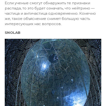
Если ученые смогут обнаружить те признаки
распада, то это будет означать, что нейтрино —
частица и античастица одновременно. Конечно
же, такое объяснение снимет большую часть
интересующих нас вопросов.
SNOLAB