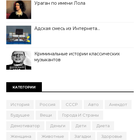
Ураган по имени Лола
Адская смесь из Интернета…
Криминальные истории классических
музыкантов
КАТЕГОРИИ
История
Россия
СССР
Авто
Анекдот
Будущее
Вещи
Города И Страны
Демотиватор
Деньги
Дети
Диета
Женщина
Животные
Загадки
Здоровье