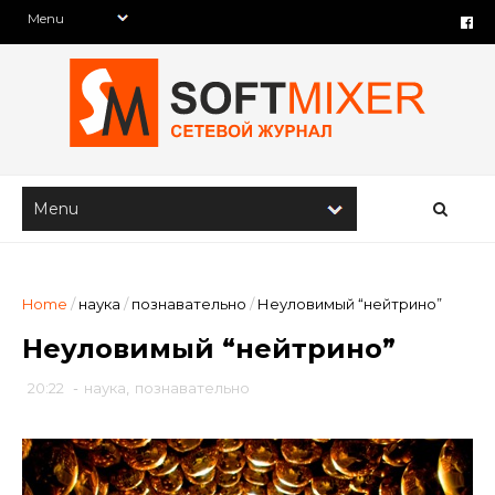
Home
/
наука
/
познавательно
/
Неуловимый “нейтрино”
Неуловимый “нейтрино”
20:22
-
наука
,
познавательно