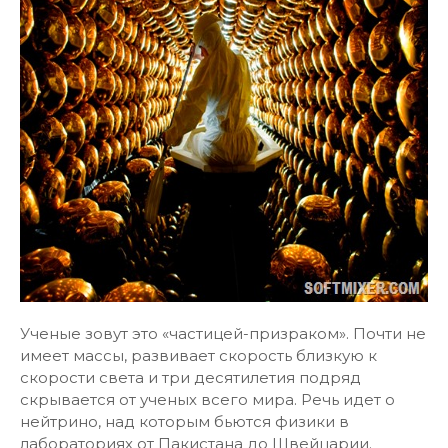
Ученые зовут это «частицей-призраком». Почти не
имеет массы, развивает скорость близкую к
скорости света и три десятилетия подряд
скрывается от ученых всего мира. Речь идет о
нейтрино, над которым бьются физики в
лабораториях от Пакистана до Швейцарии.