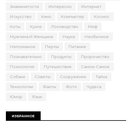
Знаменитости
Интересно
Интернет
Искусство
Кино
Компьютер
Космос
Коты
Кухня
Лоховодство
Миф
Мужчина И Женщина
Наука
Необычное
Непознаное
Перлы
Питание
Познавательно
Продукты
Пророчество
Психология
Путешествия
Самое-Самое
Собаки
Советы
Сооружения
Тайна
Технологии
Факты
Фото
Чудеса
Юмор
Язык
ИЗБРАННОЕ