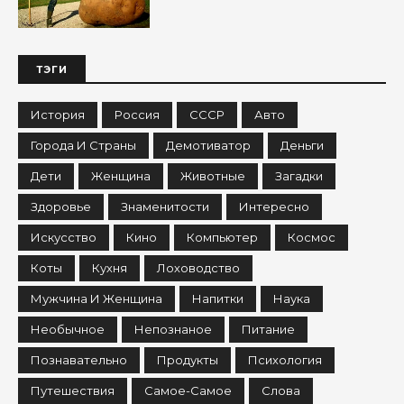
ТЭГИ
История
Россия
СССР
Авто
Города И Страны
Демотиватор
Деньги
Дети
Женщина
Животные
Загадки
Здоровье
Знаменитости
Интересно
Искусство
Кино
Компьютер
Космос
Коты
Кухня
Лоховодство
Мужчина И Женщина
Напитки
Наука
Необычное
Непознаное
Питание
Познавательно
Продукты
Психология
Путешествия
Самое-Самое
Слова