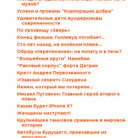
музой?
Успехи и провалы “Корпорации добра”
Удивительные дети-вундеркинды
современности
По прозвищу «Зверь»
Конец фильма: Голливуд погибает…
Сто лет назад, на знойном пляже…
Обряд «перепекания»: на лопату и в печь?
“Волшебные круги” Намибии
“Раковый корпус” форта Детрик
Крест Андрея Первозванного
«Главный секрет» Сноудена
Йемен, который мы потеряли…
Михаил Пуговкин: Главный герой второго
плана
Каким будет iPhone 6?
Женщины наступают!
Крупнейшее танковое сражение в мировой
истории
Автобусы будущего, приехавшие из
прошлого