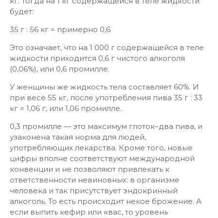
кг. Тогда на 1 кг содержащейся в теле жидкости
будет:
35 г : 56 кг = примерно 0,6
Это означает, что на 1 000 г содержащейся в теле
жидкости приходится 0,6 г чистого алкоголя
(0,06%), или 0,6 промилле.
У женщины же жидкость тела составляет 60%. И
при весе 55 кг, после употребления пива 35 г : 33
кг = 1,06 г, или 1,06 промилле.
0,3 промилле — это максимум глоток–два пива, и
узаконена такая норма для людей,
употребляющих лекарства. Кроме того, новые
цифры вполне соответствуют международной
конвенции и не позволяют привлекать к
ответственности невиновных: в организме
человека и так присутствует эндокринный
алкоголь. То есть происходит некое брожение. А
если выпить кефир или квас, то уровень