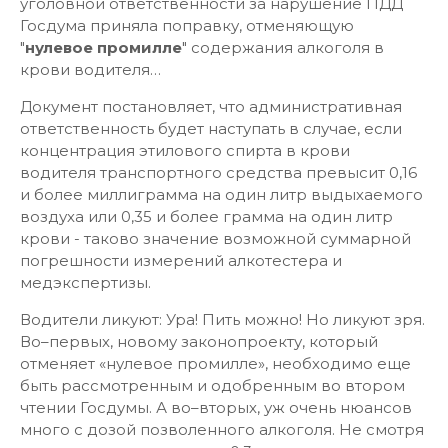
уголовной ответственности за нарушение ПДД
Госдума приняла поправку, отменяющую
"
нулевое промилле
" содержания алкоголя в
крови водителя…
Документ постановляет, что административная
ответственность будет наступать в случае, если
концентрация этилового спирта в крови
водителя транспортного средства превысит 0,16
и более миллиграмма на один литр выдыхаемого
воздуха или 0,35 и более грамма на один литр
крови - таково значение возможной суммарной
погрешности измерений алкотестера и
медэкспертизы.
Водители ликуют: Ура! Пить можно! Но ликуют зря.
Во–первых, новому законопроекту, который
отменяет «нулевое промилле», необходимо еще
быть рассмотренным и одобренным во втором
чтении Госдумы. А во–вторых, уж очень нюансов
много с дозой позволенного алкоголя. Не смотря