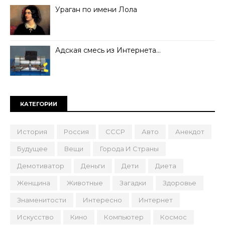
Ураган по имени Лола
Адская смесь из Интернета…
КАТЕГОРИИ
История
Россия
СССР
Авто
Анекдот
Будущее
Вещи
Города И Страны
Демотиватор
Деньги
Дети
Диета
Женщина
Животные
Загадки
Здоровье
Знаменитости
Интересно
Интернет
Искусство
Кино
Компьютер
Космос