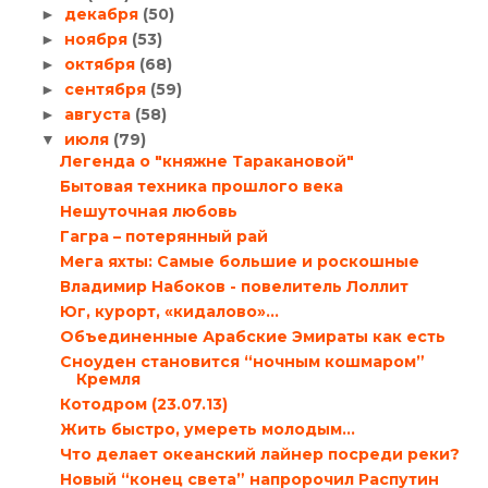
декабря
(50)
►
ноября
(53)
►
октября
(68)
►
сентября
(59)
►
августа
(58)
►
июля
(79)
▼
Легенда о "княжне Таракановой"
Бытовая техника прошлого века
Нешуточная любовь
Гагра – потерянный рай
Мега яхты: Самые большие и роскошные
Владимир Набоков - повелитель Лоллит
Юг, курорт, «кидалово»…
Объединенные Арабские Эмираты как есть
Сноуден становится “ночным кошмаром”
Кремля
Котодром (23.07.13)
Жить быстро, умереть молодым…
Что делает океанский лайнер посреди реки?
Новый “конец света” напророчил Распутин