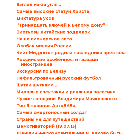
Взгляд из-за угля…
Самые высокие статуи Христа
Диктатура усов
“Тринадцать ключей к Белому дому”
Виртуозы китайских подделок
Наше пионерское лето
Особая миссия России
Кейт Миддлтон родила наследника престола
Российские особенности глазами
иностранцев
Экскурсия по Белизу
Нефильтрованный русский футбол
Шутки шутками…
Мировые спектакли и реальная политика
Чужие женщины Владимира Маяковского
Топ-5 новинок АвтоВАЗа
Самый смертоносный солдат
Страны не для путешествий
Демотиваторий (19.07.13)
Женщины–вдохновительницы: Каково быть