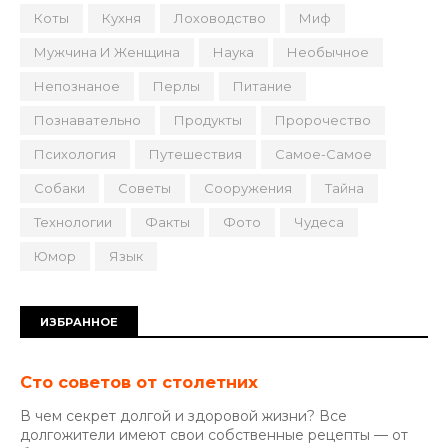
Коты
Кухня
Лоховодство
Миф
Мужчина И Женщина
Наука
Необычное
Непознаное
Перлы
Питание
Познавательно
Продукты
Пророчество
Психология
Путешествия
Самое-Самое
Собаки
Советы
Сооружения
Тайна
Технологии
Факты
Фото
Чудеса
Юмор
Язык
ИЗБРАННОЕ
Сто советов от столетних
В чем секрет долгой и здоровой жизни? Все
долгожители имеют свои собственные рецепты — от