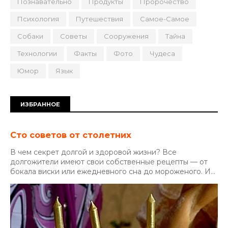
Познавательно
Продукты
Пророчество
Психология
Путешествия
Самое-Самое
Собаки
Советы
Сооружения
Тайна
Технологии
Факты
Фото
Чудеса
Юмор
Язык
ИЗБРАННОЕ
Сто советов от столетних
В чем секрет долгой и здоровой жизни? Все
долгожители имеют свои собственные рецепты — от
бокала виски или ежедневного сна до мороженого. И...