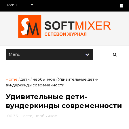
Home
/
дети
/
необычное
/
Удивительные дети-
вундеркинды современности
Удивительные дети-
вундеркинды современности
00:33
-
дети
,
необычное