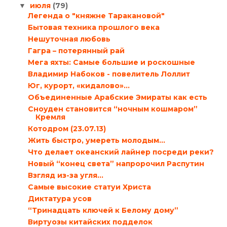
июля
(79)
▼
Легенда о "княжне Таракановой"
Бытовая техника прошлого века
Нешуточная любовь
Гагра – потерянный рай
Мега яхты: Самые большие и роскошные
Владимир Набоков - повелитель Лоллит
Юг, курорт, «кидалово»…
Объединенные Арабские Эмираты как есть
Сноуден становится “ночным кошмаром”
Кремля
Котодром (23.07.13)
Жить быстро, умереть молодым…
Что делает океанский лайнер посреди реки?
Новый “конец света” напророчил Распутин
Взгляд из-за угля…
Самые высокие статуи Христа
Диктатура усов
“Тринадцать ключей к Белому дому”
Виртуозы китайских подделок