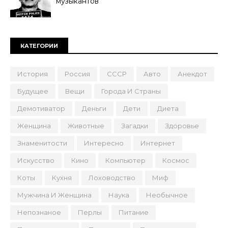
музыкантов
КАТЕГОРИИ
История
Россия
СССР
Авто
Анекдот
Будущее
Вещи
Города И Страны
Демотиватор
Деньги
Дети
Диета
Женщина
Животные
Загадки
Здоровье
Знаменитости
Интересно
Интернет
Искусство
Кино
Компьютер
Космос
Коты
Кухня
Лоховодство
Миф
Мужчина И Женщина
Наука
Необычное
Непознаное
Перлы
Питание