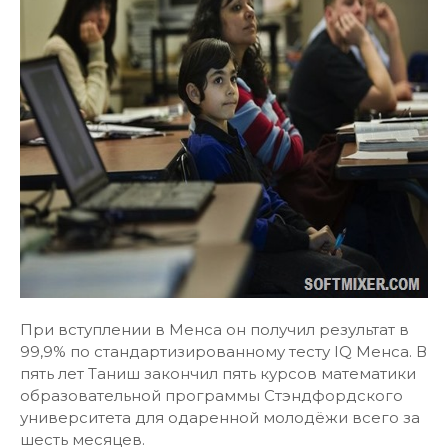
При вступлении в Менса он получил результат в
99,9% по стандартизированному тесту IQ Менса. В
пять лет Таниш закончил пять курсов математики
образовательной программы Стэндфордского
университета для одаренной молодёжи всего за
шесть месяцев.