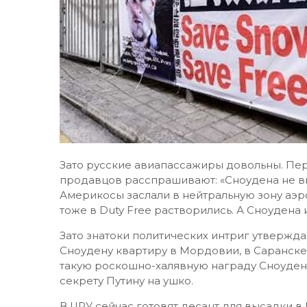
Зато русские авиапассажиры довольны. Пер
продавцов расспрашивают: «Сноудена не ви
Америкосы заслали в нейтральную зону аэр
тоже в Duty Free растворились. А Сноудена 
Зато знатоки политических интриг утвержда
Сноудену квартиру в Мордовии, в Саранске!
такую роскошно-халявную награду Сноуден
секрету Путину на ушко.
В ЦРУ сейчас готовят десант для высадки в