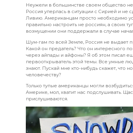
Неужели в большинстве своем общество не 
Россия уперлась в ситуации с Сирией и не 
Ливию. Американцам просто необходимо ус
правильно настроить не россиян, а своих т
возмущении они поддержали в случае начал
Шум-гам по всей Земле, Россия не выдает
п
Какой он предатель? Что он интересного п
через айпады и айфоны? Я об этом писал еще
первооткрыватель этой темы. Все умные лю
знают. Пускай мне кто-нибудь скажет, что 
человечеству?
Только тупые американцы могли возбудитьс
Америке, мол, хватит нас подслушивать. Щасс
прислушиваются.