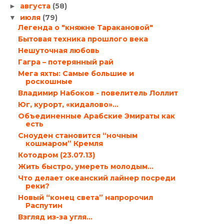
августа
(58)
►
июля
(79)
▼
Легенда о "княжне Таракановой"
Бытовая техника прошлого века
Нешуточная любовь
Гагра – потерянный рай
Мега яхты: Самые большие и
роскошные
Владимир Набоков - повелитель Лоллит
Юг, курорт, «кидалово»…
Объединенные Арабские Эмираты как
есть
Сноуден становится “ночным
кошмаром” Кремля
Котодром (23.07.13)
Жить быстро, умереть молодым…
Что делает океанский лайнер посреди
реки?
Новый “конец света” напророчил
Распутин
Взгляд из-за угля…