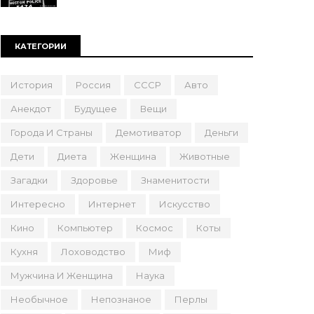
КАТЕГОРИИ
История
Россия
СССР
Авто
Анекдот
Будущее
Вещи
Города И Страны
Демотиватор
Деньги
Дети
Диета
Женщина
Животные
Загадки
Здоровье
Знаменитости
Интересно
Интернет
Искусство
Кино
Компьютер
Космос
Коты
Кухня
Лоховодство
Миф
Мужчина И Женщина
Наука
Необычное
Непознаное
Перлы