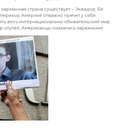
 карманная страна существует – Эквадор. Её
наперекор Америке отважно прячет у себя
ять весь интернационально-обывательский мир
р отупел. Американцы оказались заразными!