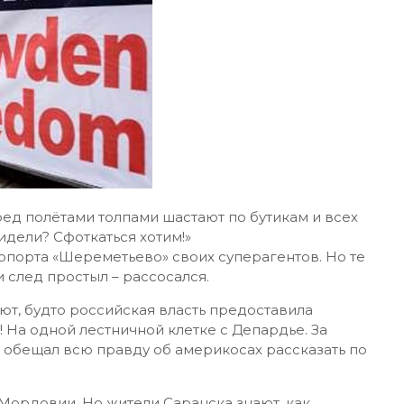
ед полётами толпами шастают по бутикам и всех
дели? Сфоткаться хотим!»
опорта «Шереметьево» своих суперагентов. Но те
и след простыл – рассосался.
ют, будто российская власть предоставила
 На одной лестничной клетке с Депардье. За
 обещал всю правду об америкосах рассказать по
 Мордовии. Но жители Саранска знают, как