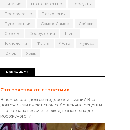
Питание
Познавательно
Продукты
Пророчество
Психология
Путешествия
Самое-Самое
Собаки
Советы
Сооружения
Тайна
Технологии
Факты
Фото
Чудеса
Юмор
Язык
ИЗБРАННОЕ
Сто советов от столетних
В чем секрет долгой и здоровой жизни? Все
долгожители имеют свои собственные рецепты
— от бокала виски или ежедневного сна до
мороженого. И...