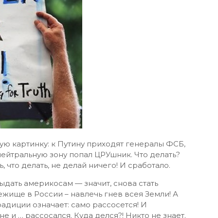
ую картинку: к Путину приходят генералы ФСБ,
 нейтральную зону попал ЦРУшник. Что делать?
 что делать, не делай ничего! И сработало.
выдать америкосам — значит, снова стать
жище в России – навлечь гнев всея Земли! А
радиции означает: само рассосется! И
е и … рассосался. Куда делся?! Никто не знает.