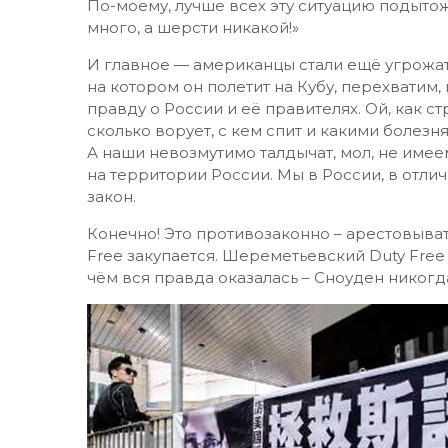
По-моему, лучше всех эту ситуацию подытож
много, а шерсти никакой!»
И главное — американцы стали ещё угрожать
на котором он полетит на Кубу, перехватим,
правду о России и её правителях. Ой, как стр
сколько ворует, с кем спит и какими болезн
А наши невозмутимо талдычат, мол, не имеем
на территории России. Мы в России, в отли
закон.
Конечно! Это противозаконно – арестовыва
Free закупается. Шереметьевский Duty Free
чём вся правда оказалась – Сноуден никогд