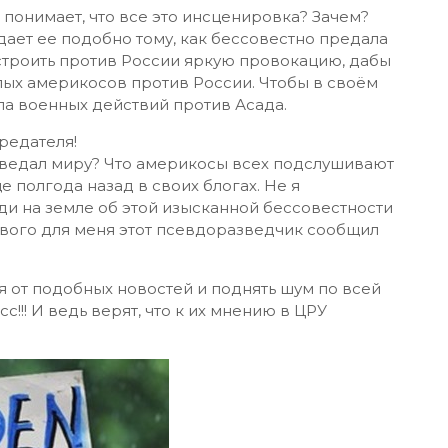
понимает, что все это инсценировка? Зачем?
сдает ее подобно тому, как бессовестно предала
троить против России яркую провокацию, дабы
упых америкосов против России. Чтобы в своём
а военных действий против Асада.
редателя!
оведал миру? Что америкосы всех подслушивают
 полгода назад в своих блогах. Не я
ди на земле об этой изысканной бессовестности
нового для меня этот псевдоразведчик сообщил
я от подобных новостей и поднять шум по всей
с!!! И ведь верят, что к их мнению в ЦРУ