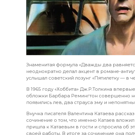
Знаменитая формула «Дважды два равняетс
неоднократно делал акцент в романе-антиут
услышал советский лозунг «Пятилетку — в че
В 1965 году «Хоббита» Дж.Р.Толкина впервы
обложки Барбара Ремингтон совершенно не ч
появились лев, два страуса эму и непонят
Внучка писателя Валентина Катаева рассказ
сочинение о том, что именно Катаев вложил
пришла к Катаевым в гости и спросила об эт
своей работы. В итоге за сочинение она пол