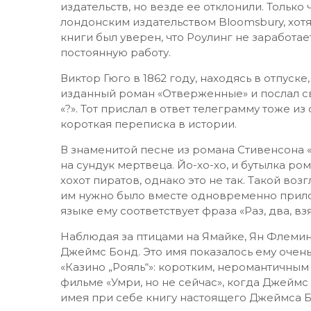
издательств, но везде ее отклонили. Только
лондонским издательством Bloomsbury, хот
книги был уверен, что Роулинг не заработае
постоянную работу.
Виктор Гюго в 1862 году, находясь в отпуске,
изданный роман «Отверженные» и послал с
«?». Тот прислал в ответ телеграмму тоже из 
короткая переписка в истории.
В знаменитой песне из романа Стивенсона 
на сундук мертвеца. Йо-хо-хо, и бутылка ром
хохот пиратов, однако это не так. Такой во
им нужно было вместе одновременно прилож
языке ему соответствует фраза «Раз, два, взя
Наблюдая за птицами на Ямайке, Ян Флемин
Джеймс Бонд. Это имя показалось ему оче
«Казино „Рояль“»: коротким, неромантичным
фильме «Умри, но не сейчас», когда Джеймс
имея при себе книгу настоящего Джеймса Б