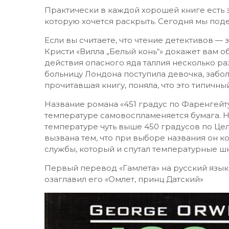
Практически в каждой хорошей книге есть з
которую хочется раскрыть. Сегодня мы под
Если вы считаете, что чтение детективов — 
Кристи «Вилла „Белый конь“» докажет вам 
действия опасного яда таллия несколько раз
больницу Лондона поступила девочка, забо
прочитавшая книгу, поняла, что это типичны
Название романа «451 градус по Фаренгейту
температуре самовоспламеняется бумага. Н
температуре чуть выше 450 градусов по Це
вызвана тем, что при выборе названия он 
службы, который и спутал температурные ш
Первый перевод «Гамлета» на русский язык
озаглавил его «Омлет, принц Датский»