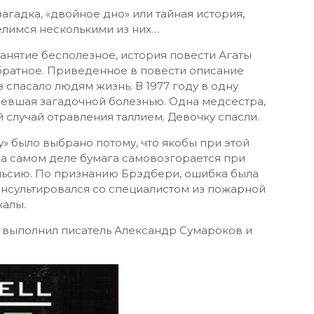
агадка, «двойное дно» или тайная история,
елимся несколькими из них…
занятие бесполезное, история повести Агаты
обратное. Приведенное в повести описание
 спасало людям жизнь. В 1977 году в одну
левшая загадочной болезнью. Одна медсестра,
й случай отравления таллием. Девочку спасли.
» было выбрано потому, что якобы при этой
а самом деле бумага самовозгорается при
льсию. По признанию Брэдбери, ошибка была
консультировался со специалистом из пожарной
калы.
 выполнил писатель Александр Сумароков и