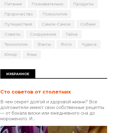
Питание
Познавательно
Продукты
Пророчество
Психология
Путешествия
Самое-Самое
Собаки
Советы
Сооружения
Тайна
Технологии
Факты
Фото
Чудеса
Юмор
Язык
ИЗБРАННОЕ
Сто советов от столетних
В чем секрет долгой и здоровой жизни? Все
долгожители имеют свои собственные рецепты
— от бокала виски или ежедневного сна до
мороженого. И...