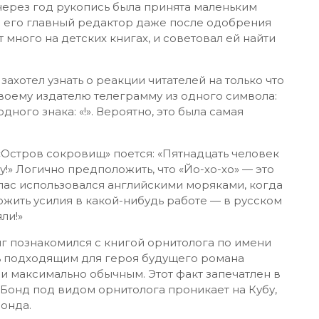
 через год рукопись была принята маленьким
я его главный редактор даже после одобрения
т много на детских книгах, и советовал ей найти
 захотел узнать о реакции читателей на только что
воему издателю телеграмму из одного символа:
одного знака: «!». Вероятно, это была самая
«Остров сокровищ» поется: «Пятнадцать человек
у!» Логично предположить, что «Йо-хо-хо» — это
зглас использовался английскими моряками, когда
ить усилия в какой-нибудь работе — в русском
ли!»
г познакомился с книгой орнитолога по имени
нь подходящим для героя будущего романа
 и максимально обычным. Этот факт запечатлен в
 Бонд под видом орнитолога проникает на Кубу,
онда.