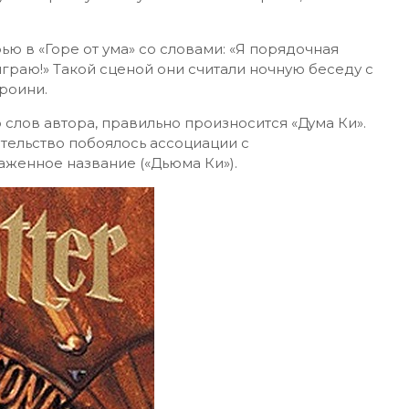
ью в «Горе от ума» со словами: «Я порядочная
граю!» Такой сценой они считали ночную беседу с
роини.
слов автора, правильно произносится «Дума Ки».
тельство побоялось ассоциации с
аженное название («Дьюма Ки»).