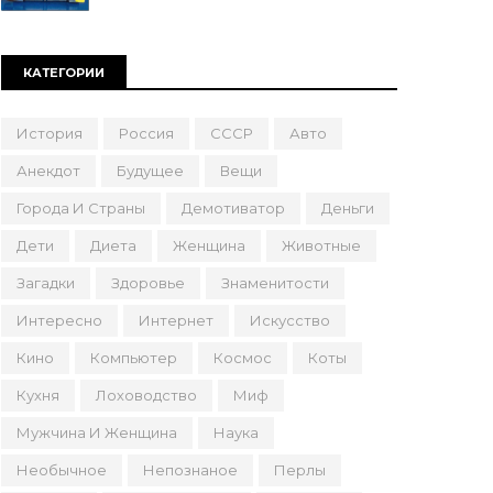
КАТЕГОРИИ
История
Россия
СССР
Авто
Анекдот
Будущее
Вещи
Города И Страны
Демотиватор
Деньги
Дети
Диета
Женщина
Животные
Загадки
Здоровье
Знаменитости
Интересно
Интернет
Искусство
Кино
Компьютер
Космос
Коты
Кухня
Лоховодство
Миф
Мужчина И Женщина
Наука
Необычное
Непознаное
Перлы