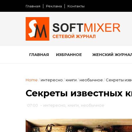
Главная
Реклама
Контакты
ГЛАВНАЯ
ИЗБРАННОЕ
ЖЕНСКИЙ ЖУРНА
Home
/
интересно
/
книги
/
необычное
/
Секреты изв
Секреты известных к
07:00
-
интересно
,
книги
,
необычное