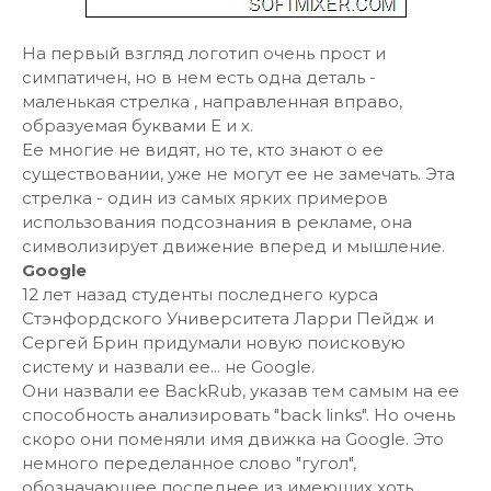
На первый взгляд логотип очень прост и
симпатичен, но в нем есть одна деталь -
маленькая стрелка , направленная вправо,
образуемая буквами Е и х.
Ее многие не видят, но те, кто знают о ее
существовании, уже не могут ее не замечать. Эта
стрелка - один из самых ярких примеров
использования подсознания в рекламе, она
символизирует движение вперед и мышление.
Google
12 лет назад студенты последнего курса
Стэнфордского Университета Ларри Пейдж и
Сергей Брин придумали новую поисковую
систему и назвали ее... не Google.
Они назвали ее BackRub, указав тем самым на ее
способность анализировать "back links". Но очень
скоро они поменяли имя движка на Google. Это
немного переделанное слово "гугол",
обозначающее последнее из имеющих хоть