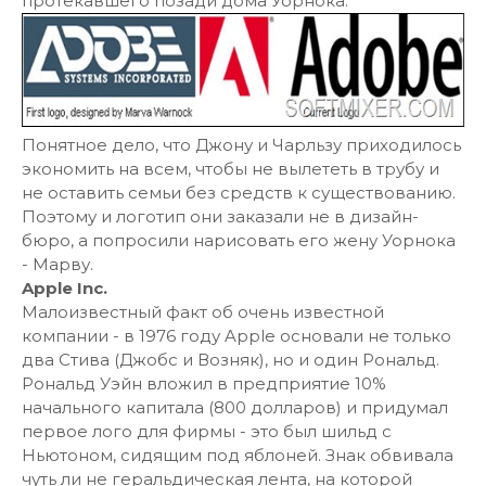
протекавшего позади дома Уорнока.
Понятное дело, что Джону и Чарльзу приходилось
экономить на всем, чтобы не вылететь в трубу и
не оставить семьи без средств к существованию.
Поэтому и логотип они заказали не в дизайн-
бюро, а попросили нарисовать его жену Уорнока
- Марву.
Apple Inc.
Малоизвестный факт об очень известной
компании - в 1976 году Apple основали не только
два Стива (Джобс и Возняк), но и один Рональд.
Рональд Уэйн вложил в предприятие 10%
начального капитала (800 долларов) и придумал
первое лого для фирмы - это был шильд с
Ньютоном, сидящим под яблоней. Знак обвивала
чуть ли не геральдическая лента, на которой