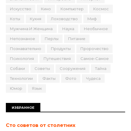
Искусство
Кино
Компьютер
Космос
Коты
Кухня
Лоховодство
Миф
Мужчина И Женщина
Наука
Необычное
Непознаное
Перлы
Питание
Познавательно
Продукты
Пророчество
Психология
Путешествия
Самое-Самое
Собаки
Советы
Сооружения
Тайна
Технологии
Факты
Фото
Чудеса
Юмор
Язык
ИЗБРАННОЕ
Сто советов от столетних