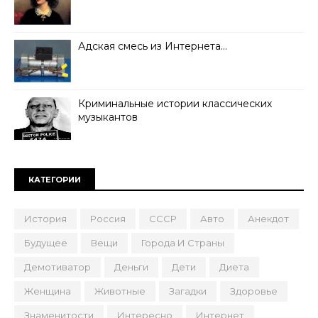
Адская смесь из Интернета…
Криминальные истории классических
музыкантов
КАТЕГОРИИ
История
Россия
СССР
Авто
Анекдот
Будущее
Вещи
Города И Страны
Демотиватор
Деньги
Дети
Диета
Женщина
Животные
Загадки
Здоровье
Знаменитости
Интересно
Интернет