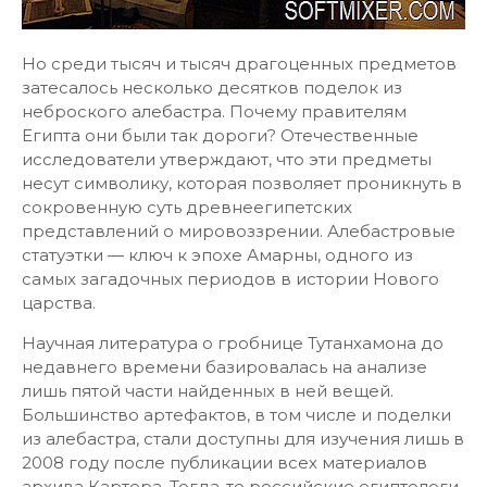
Но среди тысяч и тысяч драгоценных предметов
затесалось несколько десятков поделок из
неброского алебастра. Почему правителям
Египта они были так дороги? Отечественные
исследователи утверждают, что эти предметы
несут символику, которая позволяет проникнуть в
сокровенную суть древнеегипетских
представлений о мировоззрении. Алебастровые
статуэтки — ключ к эпохе Амарны, одного из
самых загадочных периодов в истории Нового
царства.
Научная литература о гробнице Тутанхамона до
недавнего времени базировалась на анализе
лишь пятой части найденных в ней вещей.
Большинство артефактов, в том числе и поделки
из алебастра, стали доступны для изучения лишь в
2008 году после публикации всех материалов
архива Картера. Тогда-то российские египтологи