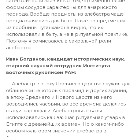
категорически заявлять о том, что именно такие
формы сосудов характерны для амарнского
периода. Вообще предметы из алебастра чаще
предназначались для быта. Даже по предметам
из гробницы Тутанхамона видно, что их
использовали в быту, а не в ритуальной практике.
Поэтому я сомневаюсь в сакральной роли
алебастра.
Иван Богданов, кандидат исторических наук,
старший научный сотрудник Института
восточных рукописей РАН:
— Алебастр в эпоху Древнего царства служил для
облицовки некоторых пирамид и других зданий,
в эпоху Среднего и Нового царств из него
возводились часовни, во все времена делались
статуи, саркофаги. Алебастровые вазы
использовались как важная ритуальная утварь в
Египте с древнейших времен. Но о каком-либо
особом культовом значении алебастра в