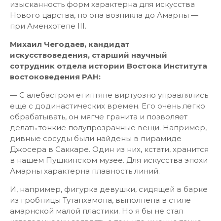
изысканность форм характерна для искусства
Нового царства, но она возникла до Амарны —
при Аменхотепе III.
Михаил Чегодаев, кандидат
искусствоведения, старший научный
сотрудник отдела истории Востока Института
востоковедения РАН:
— С алебастром египтяне виртуозно управлялись
еще с додинастических времен. Его очень легко
обрабатывать, он мягче гранита и позволяет
делать тонкие полупрозрачные вещи. Например,
дивные сосуды были найдены в пирамиде
Джосера в Саккаре. Один из них, кстати, хранится
в нашем Пушкинском музее. Для искусства эпохи
Амарны характерна плавность линий.
И, например, фигурка девушки, сидящей в барке
из гробницы Тутанхамона, выполнена в стиле
амарнской малой пластики. Но я бы не стал