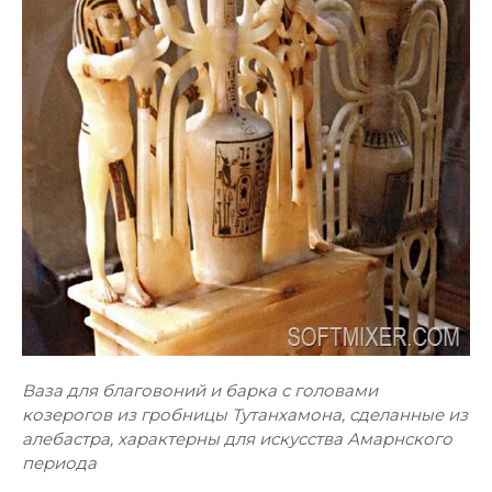
Ваза для благовоний и барка с головами
козерогов из гробницы Тутанхамона, сделанные из
алебастра, характерны для искусства Амарнского
периода