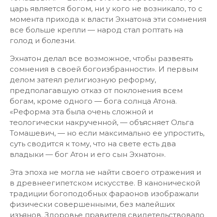
царь является богом, ни у кого не возникало, то с
момента прихода к власти Эхнатона эти сомнения
все больше крепли — народ стал роптать на
голод и болезни.
Эхнатон делал все возможное, чтобы развеять
сомнения в своей богоизбранности». И первым
делом затеял религиозную реформу,
предполагавшую отказ от поклонения всем
богам, кроме одного — бога солнца Атона.
«Реформа эта была очень сложной и
теологически накрученной, — объясняет Ольга
Томашевич, — но если максимально ее упростить,
суть сводится к тому, что на свете есть два
владыки — бог Атон и его сын Эхнатон».
Эта эпоха не могла не найти своего отражения и
в древнеегипетском искусстве. В канонической
традиции богоподобных фараонов изображали
физически совершенными, без малейших
изъянов. Здоровье правителя свидетельствовало