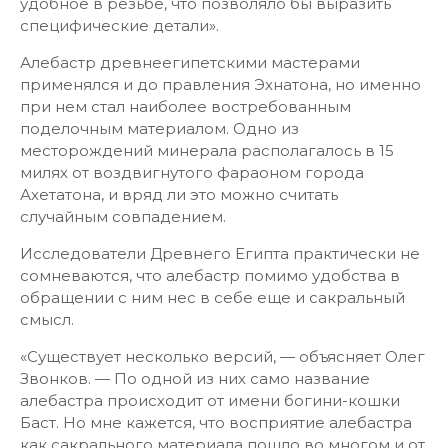
удобное в резьбе, что позволяло бы выразить
специфические детали».
Алебастр древнеегипетскими мастерами
применялся и до правления Эхнатона, но именно
при нем стал наиболее востребованным
поделочным материалом. Одно из
месторождений минерала располагалось в 15
милях от воздвигнутого фараоном города
Ахетатона, и вряд ли это можно считать
случайным совпадением.
Исследователи Древнего Египта практически не
сомневаются, что алебастр помимо удобства в
обращении с ним нес в себе еще и сакральный
смысл.
«Существует несколько версий, — объясняет Олег
Звонков. — По одной из них само название
алебастра происходит от имени богини-кошки
Баст. Но мне кажется, что восприятие алебастра
как сакрального материала пошло во многом и от