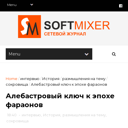
Home
/
интервью
/
История
/
размышления на тему
/
сокровища
/
Алебастровый ключ к эпохе фараонов
Алебастровый ключ к эпохе
фараонов
18:40
-
интервью
,
История
,
размышления на тему
,
сокровища