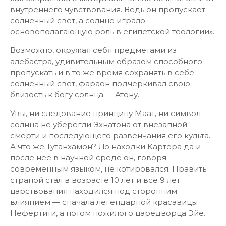
внутреннего чувствования. Ведь он пропускает
солнечный свет, а солнце играло
основополагающую роль в египетской теологии».
Возможно, окружая себя предметами из
алебастра, удивительным образом способного
пропускать и в то же время сохранять в себе
солнечный свет, фараон подчеркивал свою
близость к богу солнца — Атону.
Увы, ни следование принципу Маат, ни символ
солнца не уберегли Эхнатона от внезапной
смерти и последующего развенчания его культа.
А что же Тутанхамон? До находки Картера да и
после нее в научной среде он, говоря
современным языком, не котировался. Править
страной стал в возрасте 10 лет и все 9 лет
царствования находился под сторонним
влиянием — сначала легендарной красавицы
Нефертити, а потом пожилого царедворца Эйе.