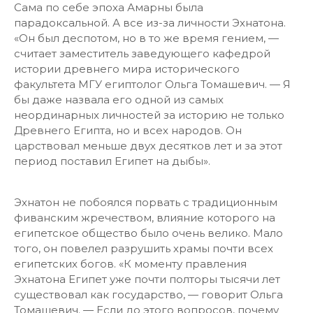
Сама по себе эпоха Амарны была
парадоксальной. А все из-за личности Эхнатона.
«Он был деспотом, но в то же время гением, —
считает заместитель заведующего кафедрой
истории древнего мира исторического
факультета МГУ египтолог Ольга Томашевич. — Я
бы даже назвала его одной из самых
неординарных личностей за историю не только
Древнего Египта, но и всех народов. Он
царствовал меньше двух десятков лет и за этот
период поставил Египет на дыбы».
Эхнатон не побоялся порвать с традиционным
фиванским жречеством, влияние которого на
египетское общество было очень велико. Мало
того, он повелел разрушить храмы почти всех
египетских богов. «К моменту правления
Эхнатона Египет уже почти полторы тысячи лет
существовал как государство, — говорит Ольга
Томашевич. — Если до этого вопросов, почему