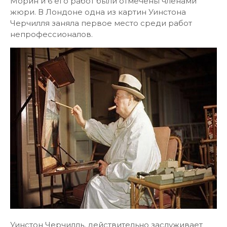
Морин и 6 его работ были отмечены членами
жюри. В Лондоне одна из картин Уинстона
Черчилля заняла первое место среди работ
непрофессионалов.
Уинстон Черчилль, действительно заслуживает