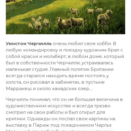
Уинстон Черчилль
очень любил свое хобби. В
любую командировку и поездку художник брал с
собой краски и мольберт, в любом доме, который
был в собственности Черчилля, устраивалась
маленькая студия. Главный политик Британии
всегда старался находить время постоять у
холста, он рисовал в кабинетах, в пустыне
Марракеш и около канадских озер…
Черчилль понимал, что он не большая величина в
художественном искусстве и всегда трезво
смотрел на свои работы и был открыт для
критики. Однажды он послал свои картины на
выставку в Париж под псевдонимом Чарльз