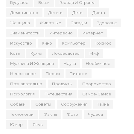
Будущее
Вещи
Города И Страны
Демотиватор
Деньги
Дети
Диета
Женщина
Животные
Загадки
Здоровье
Знаменитости
Интересно
Интернет
Искусство
Кино
Компьютер
Космос
Коты
Кухня
Лоховодство
Миф
Мужчина И Женщина
Наука
Необычное
Непознаное
Перлы
Питание
Познавательно
Продукты
Пророчество
Психология
Путешествия
Самое-Самое
Собаки
Советы
Сооружения
Тайна
Технологии
Факты
Фото
Чудеса
Юмор
Язык