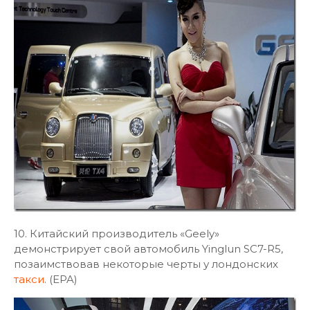
10. Китайский производитель «Geely»
демонстрирует свой автомобиль Yinglun SC7-R5,
позаимствовав некоторые черты у лондонских
такси
. (EPA)