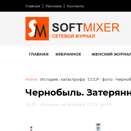
Главная
Реклама
Контакты
ГЛАВНАЯ
ИЗБРАННОЕ
ЖЕНСКИЙ ЖУРНА
Home
/
История
/
катастрофа
/
СССР
/
фото
/
Черноб
Чернобыль. Затерян
15:32
-
История
,
катастрофа
,
СССР
,
фото