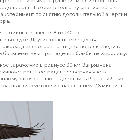
ире, с частичным разрушением активной зоны
ределы зоны. По свидетельству специалистов
 эксперимент по снятию дополнительной энергии
тора…
оактивных веществ. 8 из 140 тонн
ь в воздухе. Другие опасные вещества
 пожара, длившегося почти две недели. Люди в
 большему, чем при падении бомбы на Хиросиму.
ное заражение в радиусе 30 км. Загрязнена
 километров. Пострадали северная часть
ионному загрязнению подверглись 19 российских
дратных километров и с населением 2,6 миллиона