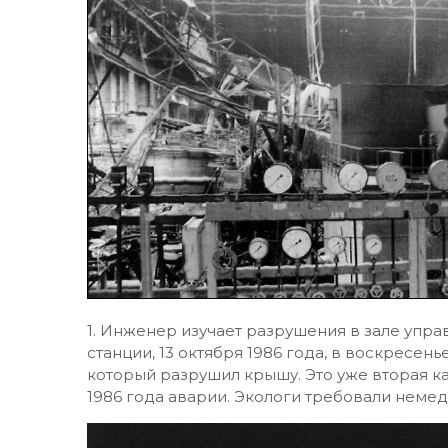
1. Инженер изучает разрушения в зале упр
станции, 13 октября 1986 года, в воскресе
который разрушил крышу. Это уже вторая к
1986 года аварии. Экологи требовали немед