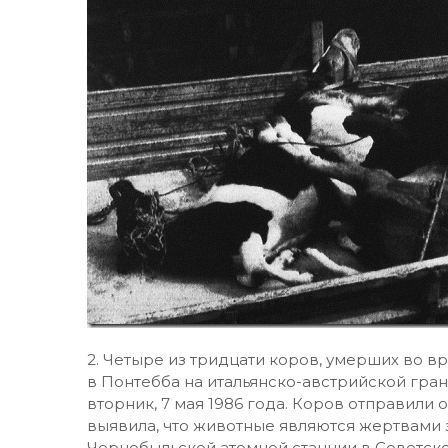
2. Четыре из тридцати коров, умерших во в
в Понтебба на итальянско-австрийской гран
вторник, 7 мая 1986 года. Коров отправили 
выявила, что животные являются жертвами 
Чернобыльской атомной станции в Советск