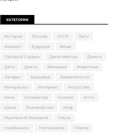
КАТЕГОРИИ
История
Россия
СССР
Авто
Анекдот
Будущее
Вещи
Города И Страны
Демотиватор
Деньги
Дети
Диета
Женщина
Животные
Загадки
Здоровье
Знаменитости
Интересно
Интернет
Искусство
Кино
Компьютер
Космос
Коты
Кухня
Лоховодство
Миф
Мужчина И Женщина
Наука
Необычное
Непознаное
Перлы