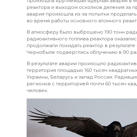
произошла крупнейшая ядерная авария в м
реактора и выходом осколков деления за п
авария произошла из-за попытки проделать
во время работы основного атомного реак
В атмосферу было выброшено 190 тонн ради
радиоактивного топлива реактора оказалис
продолжали покидать реактор в результате
Чернобыле подверглись облучению в 90 раз
В результате аварии произошло радиоактив
территория площадью 160 тысяч квадратных
Украины, Беларусь и запад России. Радиац
регионов с территорией почти 60 тысяч ква
человек.