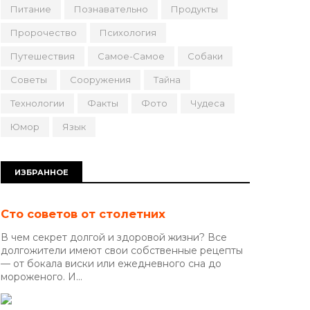
Питание
Познавательно
Продукты
Пророчество
Психология
Путешествия
Самое-Самое
Собаки
Советы
Сооружения
Тайна
Технологии
Факты
Фото
Чудеса
Юмор
Язык
ИЗБРАННОЕ
Сто советов от столетних
В чем секрет долгой и здоровой жизни? Все
долгожители имеют свои собственные рецепты
— от бокала виски или ежедневного сна до
мороженого. И...