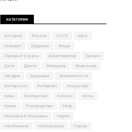
КАТЕГОРИИ
История
Россия
СССР
Авто
Анекдот
Будущее
Вещи
Города И Страны
Демотиватор
Деньги
Дети
Диета
Женщина
Животные
Загадки
Здоровье
Знаменитости
Интересно
Интернет
Искусство
Кино
Компьютер
Космос
Коты
Кухня
Лоховодство
Миф
Мужчина И Женщина
Наука
Необычное
Непознаное
Перлы