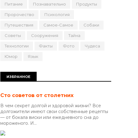
Питание
Познавательно
Продукты
Пророчество
Психология
Путешествия
Самое-Самое
Собаки
Советы
Сооружения
Тайна
Технологии
Факты
Фото
Чудеса
Юмор
Язык
ИЗБРАННОЕ
Сто советов от столетних
В чем секрет долгой и здоровой жизни? Все
долгожители имеют свои собственные рецепты
— от бокала виски или ежедневного сна до
мороженого. И...