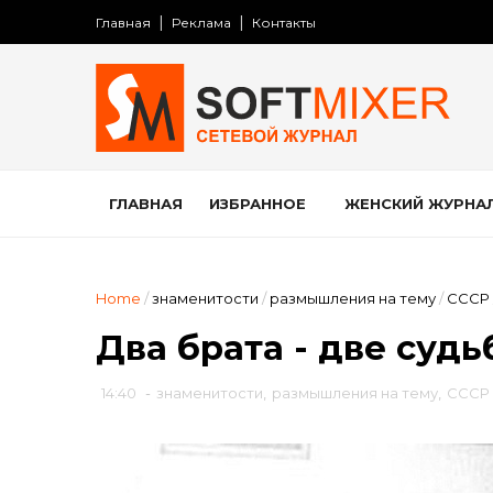
Главная
Реклама
Контакты
ГЛАВНАЯ
ИЗБРАННОЕ
ЖЕНСКИЙ ЖУРНА
Home
/
знаменитости
/
размышления на тему
/
СССР
Два брата - две суд
14:40
-
знаменитости
,
размышления на тему
,
СССР