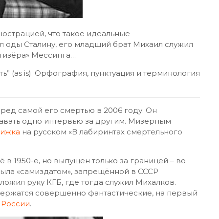
юстрацией, что такое идеальные
 оды Сталину, его младший брат Михаил служил
нотизёра» Мессинга…
ь” (as is). Орфография, пунктуация и терминология
ред самой его смертью в 2006 году. Он
давать одно интервью за другим. Мизерным
нижка
на русском «В лабиринтах смертельного
ё в 1950-е, но выпущен только за границей – во
 была «самиздатом», запрещённой в СССР
ложил руку КГБ, где тогда служил Михалков.
ержатся совершенно фантастические, на первый
 России
.