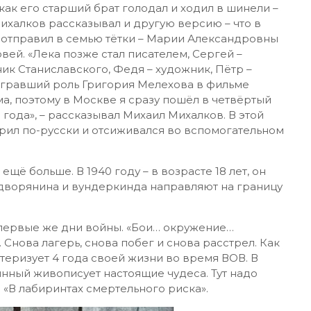
как его старший брат голодал и ходил в шинели –
Михалков рассказывал и другую версию – что в
о отправил в семью тётки – Марии Александровны
вей. «Лека позже стал писателем, Сергей –
к Станиславского, Федя – художник, Пётр –
сыгравший роль Григория Мелехова в фильме
ма, поэтому в Москве я сразу пошёл в четвёртый
 года», – рассказывал Михаил Михалков. В этой
орил по-русски и отсиживался во вспомогательном
щё больше. В 1940 году – в возрасте 18 лет, он
 дворянина и вундеркинда направляют на границу
 первые же дни войны. «Бои… окружение…
Снова лагерь, снова побег и снова расстрел. Как
актеризует 4 года своей жизни во время ВОВ. В
ный живописует настоящие чудеса. Тут надо
 «В лабиринтах смертельного риска».