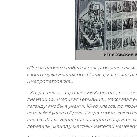
«
После первого побега меня укрывала семья
своего мужа Владимира Цвейса, и я начал ра
Днепропетровске…
…Когда шёл в направлении Харькова, напоро
дивизии СС «Великая Германия». Рассказал 
легенду: якобы я ученик 10-го класса, по пр
лето к бабушке в Брест. Когда город захватил
для их обоза. Берш мне поверил и поручил сн
деревням, менял у местных жителей немецки