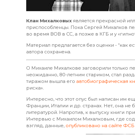
Клан Михалковых
является прекрасной илл
приспособленцы. Пока Сергей Михалков пел
во время ВОВ в СС, а позже в КГБ и у «гип
Материал предлагается без оценки - “как ест
автора сохранена.
О Михаиле Михалкове заговорили только пе
неожиданно, 80-летним стариком, стал раз
тиражом вышла его
автобиографическая к
риска».
Интересно, что этот опус был написан им ещ
Франции, Италии и др. странах. Нет, она не
литературой. Напротив, к выпуску книги при
Интервью с Михаилом Михалковым, где сод
взгляд, данные,
опубликовано на сайте ФСБ