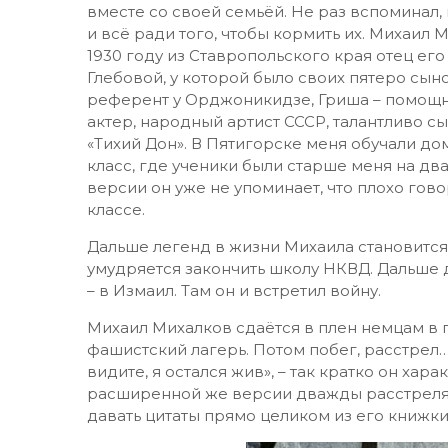
вместе со своей семьёй. Не раз вспоминал, 
и всё ради того, чтобы кормить их. Михаил 
1930 году из Ставропольского края отец ег
Глебовой, у которой было своих пятеро сыно
референт у Орджоникидзе, Гриша – помощни
актер, народный артист СССР, талантливо 
«Тихий Дон». В Пятигорске меня обучали до
класс, где ученики были старше меня на два
версии он уже не упоминает, что плохо гов
классе.
Дальше легенд в жизни Михаила становится е
умудряется закончить школу НКВД. Дальше
– в Измаил. Там он и встретил войну.
Михаил Михалков сдаётся в плен немцам в
фашистский лагерь. Потом побег, расстрел… 
видите, я остался жив», – так кратко он хар
расширенной же версии дважды расстрелян
давать цитаты прямо целиком из его книжки