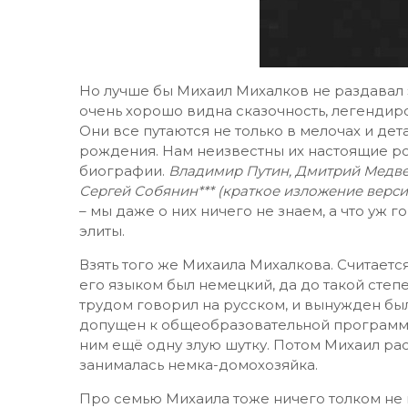
Но лучше бы Михаил Михалков не раздавал 
очень хорошо видна сказочность, легенди
Они все путаются не только в мелочах и дет
рождения. Нам неизвестны их настоящие ро
биографии.
Владимир Путин, Дмитрий Медве
Сергей Собянин*** (краткое изложение версий
– мы даже о них ничего не знаем, а что уж
элиты.
Взять того же Михаила Михалкова. Считается
его языком был немецкий, да до такой степе
трудом говорил на русском, и вынужден был
допущен к общеобразовательной программе.
ним ещё одну злую шутку. Потом Михаил рас
занималась немка-домохозяйка.
Про семью Михаила тоже ничего толком не 