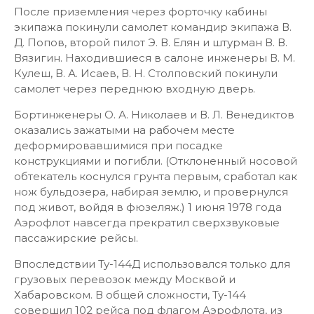
После приземления через форточку кабины
экипажа покинули самолет командир экипажа В.
Д. Попов, второй пилот Э. В. Елян и штурман В. В.
Вязигин. Находившиеся в салоне инженеры В. М.
Кулеш, В. А. Исаев, В. Н. Столповский покинули
самолет через переднюю входную дверь.
Бортинженеры О. А. Николаев и В. Л. Венедиктов
оказались зажатыми на рабочем месте
деформировавшимися при посадке
конструкциями и погибли. (Отклоненный носовой
обтекатель коснулся грунта первым, сработал как
нож бульдозера, набирая землю, и провернулся
под живот, войдя в фюзеляж.) 1 июня 1978 года
Аэрофлот навсегда прекратил сверхзвуковые
пассажирские рейсы.
Впоследствии Ту-144Д использовался только для
грузовых перевозок между Москвой и
Хабаровском. В общей сложности, Ту-144
совершил 102 рейса под флагом Аэрофлота, из