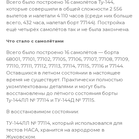
Всего было построено 16 самолётов Ту-144,
которые совершили в общей сложности 2 556
вылетов и налетали 4 110 часов (среди них больше
всего, 432 часа, налетал борт 77144). Постройка
ещё четырёх самолётов так и не была закончена.
Что стало с самолётами
Всего было построено 16 самолётов — борта
68001, 77101, 77102, 77105, 77106, 77107, 77108, 77109,
77110, 77111, 77112, 77113, 77114, 77115, 77116 и 77144.
Оставшихся в летном состоянии в настоящее
время не существует. Практически полностью
укомплектованы деталями и могут быть
восстановлены до лётного состояния борты
Ту-144ЛЛ № 77114 и ТУ-144Д № 77115.
В восстановимом состоянии:
ТУ-144ЛЛ № 77114, который использовался для
тестов НАСА, хранится на аэродроме в
Жуковском.