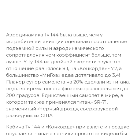
Аэродинамика Ту 144 была выше, чем у
истребителей. авиации оценивают соотношение
подъемной силы и аэродинамического
сопротивления чем коэффициент больше, тем
лучше, У Ту-144 на двойной скорости звука это
отношение равнялось 8,1, на «Конкорде» - 7,7, а
большинство «МиГов» едва дотягивало до 3,4!
Планер супер самолета на 20% сделали из титана,
ведь во время полета фюзеляж разогревался до
200 градусов. Единственный самолет в мире, в
котором так же применялся титан,- SR-71,
знаменитый «Черный дрозд», сверхзвуковой
разведчик из США.
Кабина Ту-144 и «Конкорда» при взлете и посадке
опускается - иначе летчики просто не видели бы