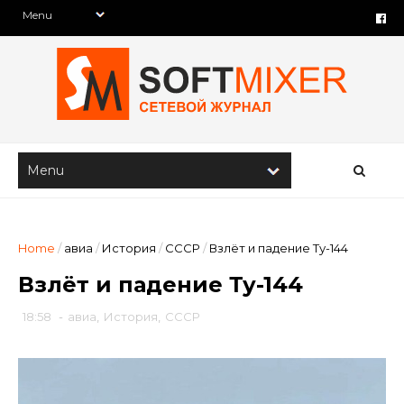
Home
/
авиа
/
История
/
СССР
/
Взлёт и падение Ту-144
Взлёт и падение Ту-144
18:58
-
авиа
,
История
,
СССР