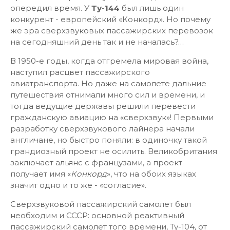
опередил время. У
Ту-144
был лишь один
конкурент - европейский «Конкорд». Но почему
же эра сверхзвуковых пассажирских перевозок
на сегодняшний день так и не началась?…
В 1950-е годы, когда отгремела мировая война,
наступил расцвет пассажирского
авиатранспорта. Но даже на самолете дальние
путешествия отнимали много сил и времени, и
тогда ведущие державы решили перевести
гражданскую авиацию на «сверхзвук»! Первыми
разработку сверхзвукового лайнера начали
англичане, но быстро поняли: в одиночку такой
грандиозный проект не осилить. Великобритания
заключает альянс с французами, а проект
получает имя «
Конкорд
», что на обоих языках
значит одно и то же - «согласие».
Сверхзвуковой пассажирский самолет был
необходим и СССР: основной реактивный
пассажирский самолет того времени, Ту-104, от