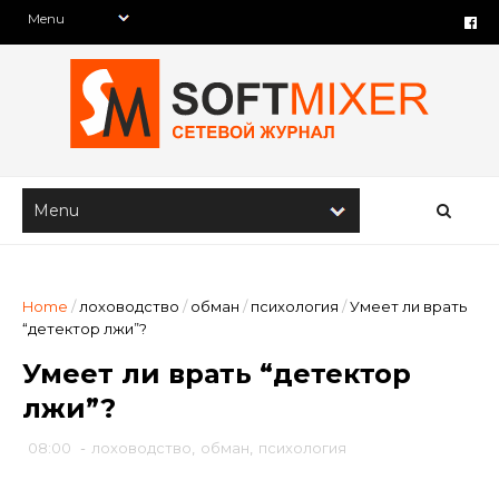
Home
/
лоховодство
/
обман
/
психология
/
Умеет ли врать
“детектор лжи”?
Умеет ли врать “детектор
лжи”?
08:00
-
лоховодство
,
обман
,
психология