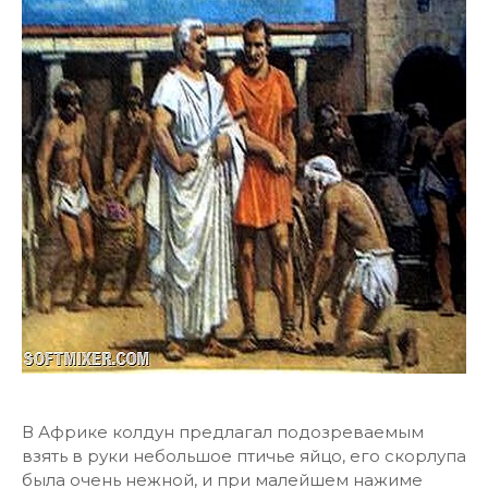
В Африке колдун предлагал подозреваемым
взять в руки небольшое птичье яйцо, его скорлупа
была очень нежной, и при малейшем нажиме