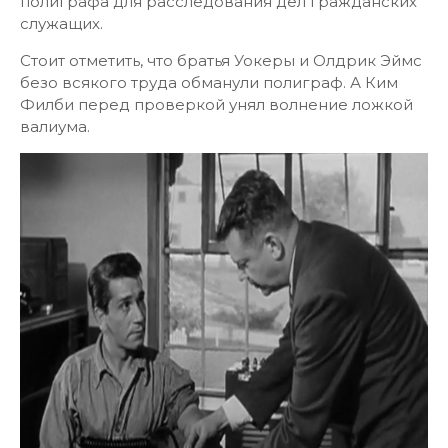
полиграфа для расследования дел гражданских
служащих.
Стоит отметить, что братья Уокеры и Олдрик Эймс
безо всякого труда обманули полиграф. А Ким
Филби перед проверкой унял волнение ложкой
валиума.