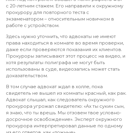
с 20-летним стажем. Его направили к окружному
прокурору для повторного теста с
экзаменатором – относительным новичком в
работе с устройством.
Здесь нужно уточнить, что адвокаты не имеют
права находиться в комнате во время проверки,
даже если проверяются показания их клиентов.
Прокуроры записывают этот процесс на видео, и
хотя результаты полиграфа не могут быть
использованы в суде, видеозапись может стать
доказательством.
В том случае адвокат ждал в холле, пока
свидетель не вышел из комнаты красный, как рак.
Адвокат слышал, как следователь окружного
прокурора угрожал свидетелю: «Ах ты сукин сын,
я знаю, что ты врешь. Мы отзовем твое условно-
досрочное освобождение». Эксперт окружного
прокурора интерпретировал данные по одному
из его ответов, как «ложные».