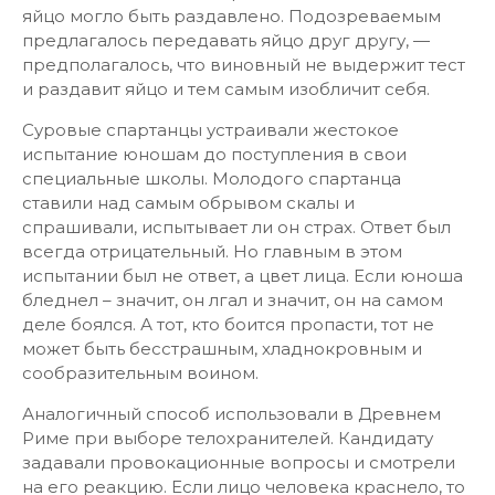
яйцо могло быть раздавлено. Подозреваемым
предлагалось передавать яйцо друг другу, —
предполагалось, что виновный не выдержит тест
и раздавит яйцо и тем самым изобличит себя.
Суровые спартанцы устраивали жестокое
испытание юношам до поступления в свои
специальные школы. Молодого спартанца
ставили над самым обрывом скалы и
спрашивали, испытывает ли он страх. Ответ был
всегда отрицательный. Но главным в этом
испытании был не ответ, а цвет лица. Если юноша
бледнел – значит, он лгал и значит, он на самом
деле боялся. А тот, кто боится пропасти, тот не
может быть бесстрашным, хладнокровным и
сообразительным воином.
Аналогичный способ использовали в Древнем
Риме при выборе телохранителей. Кандидату
задавали провокационные вопросы и смотрели
на его реакцию. Если лицо человека краснело, то