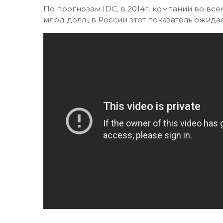
По прогнозам IDC, в 2014г. компании во все
млрд долл., в России этот показатель ожида