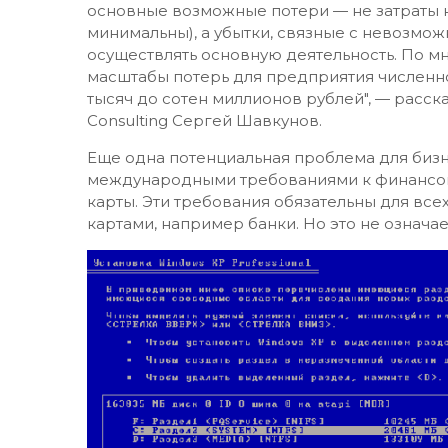
основные возможные потери — не затраты 
минимальны), а убытки, связные с невозмож
осуществлять основную деятельность. По мне
масштабы потерь для предприятия численнос
тысяч до сотен миллионов рублей", — расска
Consulting Сергей Шавкунов.
Еще одна потенциальная проблема для бизн
международными требованиями к финансо
карты. Эти требования обязательны для все
картами, например банки. Но это не означае