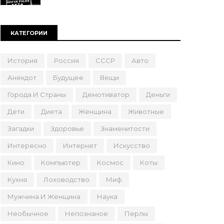
КАТЕГОРИИ
История
Россия
СССР
Авто
Анекдот
Будущее
Вещи
Города И Страны
Демотиватор
Деньги
Дети
Диета
Женщина
Животные
Загадки
Здоровье
Знаменитости
Интересно
Интернет
Искусство
Кино
Компьютер
Космос
Коты
Кухня
Лоховодство
Миф
Мужчина И Женщина
Наука
Необычное
Непознаное
Перлы