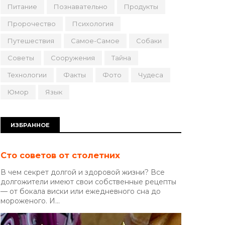
Питание
Познавательно
Продукты
Пророчество
Психология
Путешествия
Самое-Самое
Собаки
Советы
Сооружения
Тайна
Технологии
Факты
Фото
Чудеса
Юмор
Язык
ИЗБРАННОЕ
Сто советов от столетних
В чем секрет долгой и здоровой жизни? Все
долгожители имеют свои собственные рецепты
— от бокала виски или ежедневного сна до
мороженого. И...