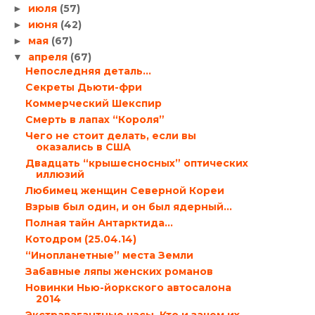
июля
(57)
►
июня
(42)
►
мая
(67)
►
апреля
(67)
▼
Непоследняя деталь…
Секреты Дьюти-фри
Коммерческий Шекспир
Смерть в лапах “Короля”
Чего не стоит делать, если вы
оказались в США
Двадцать “крышесносных” оптических
иллюзий
Любимец женщин Северной Кореи
Взрыв был один, и он был ядерный…
Полная тайн Антарктида…
Котодром (25.04.14)
“Инопланетные” места Земли
Забавные ляпы женских романов
Новинки Нью-йоркского автосалона
2014
Экстравагантные часы. Кто и зачем их