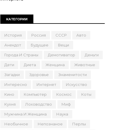
КАТЕГОРИИ
История
Россия
СССР
Авто
Анекдот
Будущее
Вещи
Города И Страны
Демотиватор
Деньги
Дети
Диета
Женщина
Животные
Загадки
Здоровье
Знаменитости
Интересно
Интернет
Искусство
Кино
Компьютер
Космос
Коты
Кухня
Лоховодство
Миф
Мужчина И Женщина
Наука
Необычное
Непознаное
Перлы