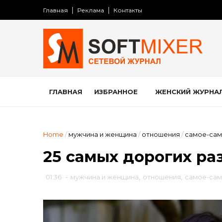
Главная
Реклама
Контакты
ГЛАВНАЯ
ИЗБРАННОЕ
ЖЕНСКИЙ ЖУРНА
Home
/
мужчина и женщина
/
отношения
/
самое-са
25 самых дорогих ра
01:36
-
мужчина и женщина
,
отношения
,
самое-са