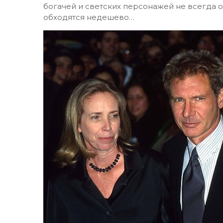
богачей и светских персонажей не всегда 
обходятся недешево…