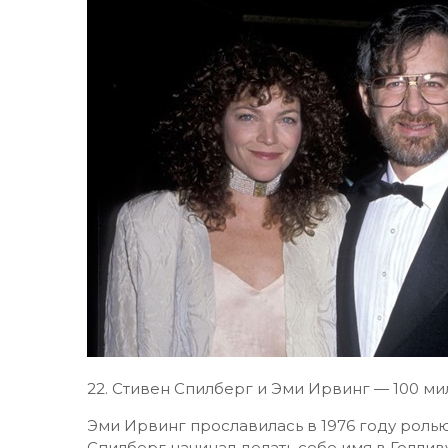
22.​ Стивен Спилберг и Эми Ирвинг — 100 м
Эми Ирвинг прославилась в 1976 году роль
Спилберг начинал делать себе имя в Голлив