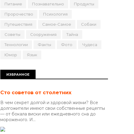
Питание
Познавательно
Продукты
Пророчество
Психология
Путешествия
Самое-Самое
Собаки
Советы
Сооружения
Тайна
Технологии
Факты
Фото
Чудеса
Юмор
Язык
ИЗБРАННОЕ
Сто советов от столетних
В чем секрет долгой и здоровой жизни? Все
долгожители имеют свои собственные рецепты
— от бокала виски или ежедневного сна до
мороженого. И...