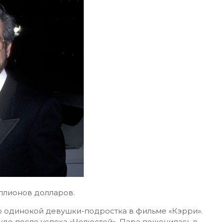
иллионов долларов.
ю одинокой девушки-подростка в фильме «Кэрри».
уде после успеха «Челюстей». Пара поженилась в