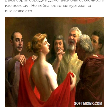
даже сбрил бороду и домогался благосклонности
изо всех сил. Но неблагодарная куртизанка
высмеяла его.