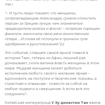
1781 г.
"– И пусть люди говорят, что женщины,
сопровождающие Александра, сумели отомстить
персам за Грецию лучше, чем знаменитые
предводители войска и флота! – потрясая горящим
факелом, закончила свою речь воинственная
гетера. …И слова её потонули в громком гуле
одобрения и рукоплесканий."(с)
Это событие, ставшее самой яркой главой в
истории Таис, гетеры из Афин, лишний раз
доказывает, сколь велика власть женщины в этом
мире. Мудрая женщина может добиться
исполнения любого своего желания, яркая –
вдохновить на поступки и творческие порывы, а
страстная и отважная - повести за собой на
любые подвиги и свершения. А если всё это
соединить?...
Китайская императрица
У Ху династии Тан
ввела