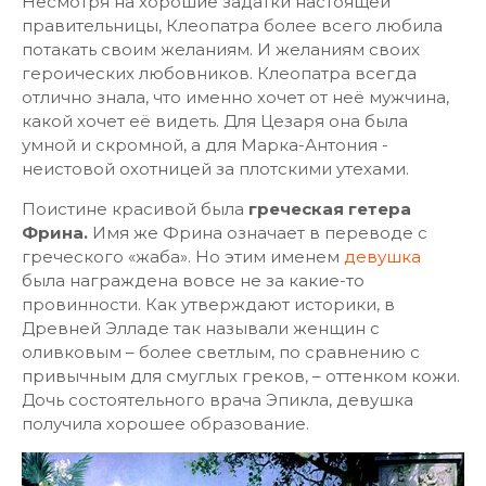
Несмотря на хорошие задатки настоящей
правительницы, Клеопатра более всего любила
потакать своим желаниям. И желаниям своих
героических любовников. Клеопатра всегда
отлично знала, что именно хочет от неё мужчина,
какой хочет её видеть. Для Цезаря она была
умной и скромной, а для Марка-Антония -
неистовой охотницей за плотскими утехами.
Поистине красивой была
греческая гетера
Фрина.
Имя же Фрина означает в переводе с
греческого «жаба». Но этим именем
девушка
была награждена вовсе не за какие-то
провинности. Как утверждают историки, в
Древней Элладе так называли женщин с
оливковым – более светлым, по сравнению с
привычным для смуглых греков, – оттенком кожи.
Дочь состоятельного врача Эпикла, девушка
получила хорошее образование.