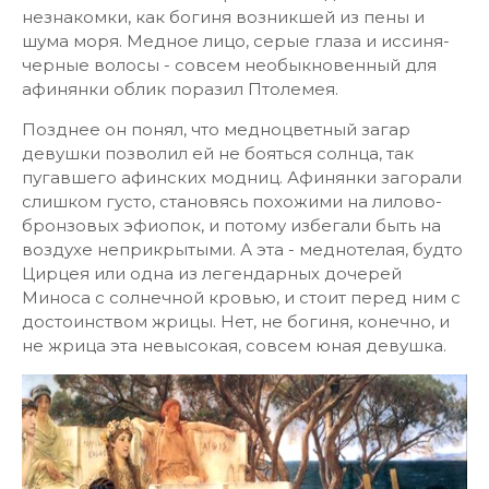
незнакомки, как богиня возникшей из пены и
шума моря. Медное лицо, серые глаза и иссиня-
черные волосы - совсем необыкновенный для
афинянки облик поразил Птолемея.
Позднее он понял, что медноцветный загар
девушки позволил ей не бояться солнца, так
пугавшего афинских модниц. Афинянки загорали
слишком густо, становясь похожими на лилово-
бронзовых эфиопок, и потому избегали быть на
воздухе неприкрытыми. А эта - меднотелая, будто
Цирцея или одна из легендарных дочерей
Миноса с солнечной кровью, и стоит перед ним с
достоинством жрицы. Нет, не богиня, конечно, и
не жрица эта невысокая, совсем юная девушка.