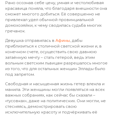
Рано осознав себе цену, умная и честолюбивая
красавица поняла, что благодаря внешности она
сможет многого добиться. Её совершенно не
привлекал удел обычной провинциальной
домохозяйки, к чему сводилась судьба многих
гречанок.
Девушка отправилась в
Афины
, дабы
приблизиться к столичной светской жизни и, в
конечном счете, осуществить свою давнюю
затаённую мечту – стать гетерой, ведь этим
вольным светским львицам разрешалось многое
из того, что для остальных женщин Эллады было
под запретом.
Свободная и насыщенная жизнь гетер влекла и
манила. Эти женщины могли появляться на всех
важных собраниях, как сейчас бы сказали –
«тусовках», даже на политических. Они могли, не
стесняясь, демонстрировать свою
исключительную красоту и подчёркивать её