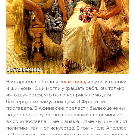
В их арсенале были и
косметика
, и духи, и парики,
и шиньоны. Они могли украшать себя, как только
им вздумается, что было неприемлемо для
благородных замужних дам. И Фрина не
прогадала. В Афинах её прелести были оценены
по достоинству: её поклонниками стали многие
высокопоставленные и знаменитые мужи – как от
политики, так и от искусства. В том числе Апеллес
и Пракситель, оставившие нам в своих нетленных