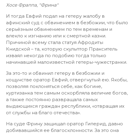
Хосе Фраппа, "Фрина"
И тогда Евфий подал на гетеру жалобу в
афинский суд с обвинением в безбожии, что было
серьёзным обвинением по тем временам и
влекло к изгнанию или к смертной казни.
Причиной всему стала статуя Афродиты
Книдской – та, которую скульптор Пракситель
изваял некогда по подобию тогда только
начинавшей малоизвестной гетеры-чужестранки.
За это-то и обвинил гетеру в безбожии и
кощунстве оратор Евфий, отвергнутый ею. Якобы,
позволяя поклоняться себе, как богине,
куртизанка тем самым оскорбляла величие богов,
а также постоянно развращала самых
выдающихся граждан республики, «отвращая их
от службы на благо отечества».
На суде Фрину защищал оратор Гиперид, давно
добивавшийся ее благосклонности. За это она