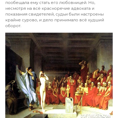
пообещала ему стать его любовницей. Но,
несмотря на всё красноречие адвоката и
показания свидетелей, судьи были настроены
крайне сурово, и дело принимало всё худший
оборот.