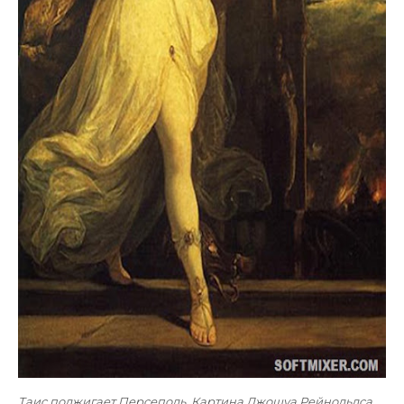
Таис поджигает Персеполь. Картина
Джошуа Рейнольдса
,