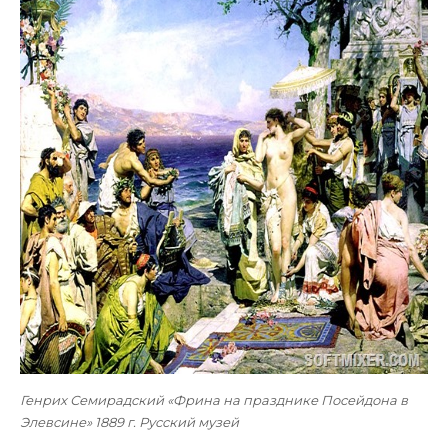
Генрих Семирадский «Фрина на празднике Посейдона в
Элевсине» 1889 г. Русский музей