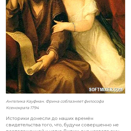
Ангелика Кауфман. Фрина соблазняет философа
Ксенократа 1794
Историки донесли до наших времён
свидетельства того, что, будучи совершенно не