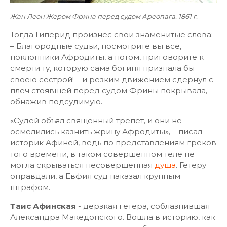
Жан Леон Жером Фрина перед судом Ареопага. 1861 г.
Тогда Гиперид произнёс свои знаменитые слова:
– Благородные судьи, посмотрите вы все,
поклонники Афродиты, а потом, приговорите к
смерти ту, которую сама богиня признала бы
своею сестрой! – и резким движением сдернул с
плеч стоявшей перед судом Фрины покрывала,
обнажив подсудимую.
«Судей объял священный трепет, и они не
осмелились казнить жрицу Афродиты», – писал
историк Афиней, ведь по представлениям греков
того времени, в таком совершенном теле не
могла скрываться несовершенная
душа
. Гетеру
оправдали, а Евфия суд наказал крупным
штрафом.
Таис Афинская
- дерзкая гетера, соблазнившая
Александра Македонского. Вошла в историю, как