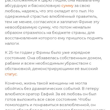
расположенной к царю Лидии, она назвала ему
абсурдную и баснословную
сумму
за свою
любовь, надеясь, что это охладит его пыл. Но
одержимый страстью влюблённый правитель,
тем не менее, согласился и заплатил Фрине эту
невообразимую сумму, что потом немалым
образом отразилось на бюджете страны, для
восстановления которого ему пришлось поднять
налоги.
К 25-ти годам у Фрины было уже изрядное
состояние. Она обзавелась собственным домом,
рабами и всем необходимым убранством с
обстановкой, демонстрирующими её высокий
статус
.
Конечно, жизнь такой женщины не могла
обойтись без драматических событий. В гетеру
влюбился оратор Евфий. За её любовь он был
готов выложить все свое состояние. Чтобы
помолодеть и понравиться возлюбленной, он