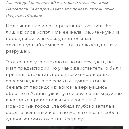
Александр Македонский
с гетерами в захваченном
Персеполе
. Таис призывает царя предать дворец огню.
Рисунок Г. Симони.
Подвыпившие и разгорячённые мужчины без
лишних слов исполнили её желание. Жемчужина
персидской культуры, удивительный
архитектурный комплекс – был сожжён до тла и
разрушен….
Этот её поступок можно было бы осуждать, не
зная предыстории, но у Таис действительно были
причины отомстить персидским «варварам»:
совсем недавно её семья вынуждена была
бежать от персидских войск, а вернувшись
обратно в Афины, ужаснуться обугленным руинам,
в которые превратился великолепный
мраморный город. Эта обида глубоко запала в
сердце афинянки и она не могла отказать себе в
удовольствии отомстить Ксерксу.