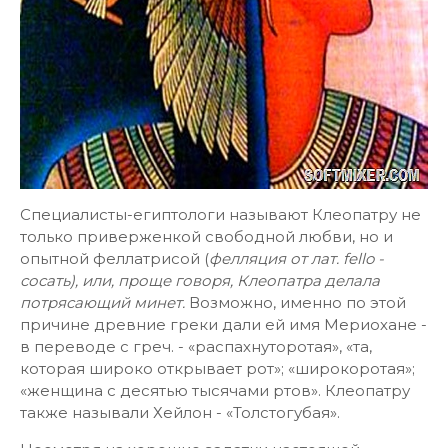
Специалисты-египтологи называют Клеопатру не
только приверженкой свободной любви, но и
опытной феллатрисой (
фелляция от лат. fello -
сосать), или, проще говоря, Клеопатра делала
потрясающий минет.
Возможно, именно по этой
причине древние греки дали ей имя Мериохане -
в переводе с греч. - «распахнуторотая», «та,
которая широко открывает рот»; «широкоротая»;
«женщина с десятью тысячами ртов». Клеопатру
также называли Хейлон - «Толстогубая».