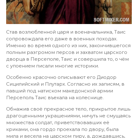
Став возлюбленной царя и военачальника, Таис
сопровождала его даже в военных походах.
Именно во время одного из них, закончившегося
полным разгромом персов и захватом царского
дворца в Персеполе, Таис и совершила то, о чём
с упоением писали многие историки.
Особенно красочно описывают его Диодор
Сицилийский и Плутарх. Согласно их записям, в
павший под натиском македонской армии
Персеполь Таис въехала на колеснице.
Обнажив своё прекрасное тело, прикрытое лишь
драгоценными украшениями, ничуть не смущаясь
множества солдат, приветствовавших её
криками, она гордо проехала по двору, была
мила и весела на царском пиру, а, дождавшись,