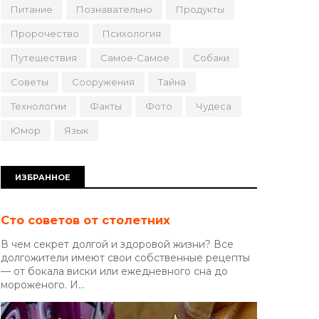
Питание
Познавательно
Продукты
Пророчество
Психология
Путешествия
Самое-Самое
Собаки
Советы
Сооружения
Тайна
Технологии
Факты
Фото
Чудеса
Юмор
Язык
ИЗБРАННОЕ
Сто советов от столетних
В чем секрет долгой и здоровой жизни? Все
долгожители имеют свои собственные рецепты
— от бокала виски или ежедневного сна до
мороженого. И...