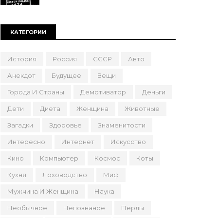
КАТЕГОРИИ
История
Россия
СССР
Авто
Анекдот
Будущее
Вещи
Города И Страны
Демотиватор
Деньги
Дети
Диета
Женщина
Животные
Загадки
Здоровье
Знаменитости
Интересно
Интернет
Искусство
Кино
Компьютер
Космос
Коты
Кухня
Лоховодство
Миф
Мужчина И Женщина
Наука
Необычное
Непознаное
Перлы