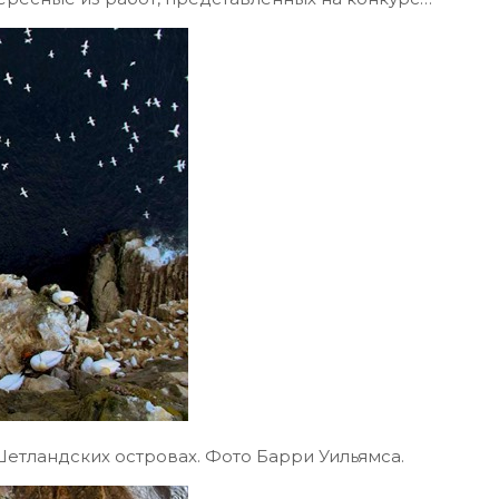
Шетландских островах. Фото Барри Уильямса.