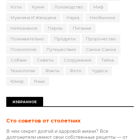
Коты
Кухня
Лоховодство
Миф
Мужчина И Женщина
Наука
Необычное
Непознаное
Перлы
Питание
Познавательно
Продукты
Пророчество
Психология
Путешествия
Самое-Самое
Собаки
Советы
Сооружения
Тайна
Технологии
Факты
Фото
Чудеса
Юмор
Язык
ИЗБРАННОЕ
Сто советов от столетних
В чем секрет долгой и здоровой жизни? Все
долгожители имеют свои собственные рецепты — от