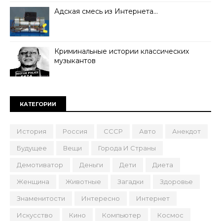
Адская смесь из Интернета…
Криминальные истории классических
музыкантов
КАТЕГОРИИ
История
Россия
СССР
Авто
Анекдот
Будущее
Вещи
Города И Страны
Демотиватор
Деньги
Дети
Диета
Женщина
Животные
Загадки
Здоровье
Знаменитости
Интересно
Интернет
Искусство
Кино
Компьютер
Космос