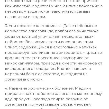
не может быть и речи. Именно по этой причине,
как известно, водителям нельзя пить: вождение в
нетрезвом виде может закончиться самым
плачевным исходом.
3. Уничтожение клеток мозга. Даже небольшое
количество алкоголя (да, полбокала вина также
сюда относится) уничтожает несколько тысяч
нейронов без возможности восстановления.
Спирт, содержащийся в алкогольных напитках,
провоцирует склеивание эритроцитов – красных
кровяных телец: последние закупоривают
микрокапилляры, приводя к смерти нейронов от
кислородного голодания. Клетки, павшие в
неравном бою с алкоголем, выводятся из
организма с мочой.
4. Развитие хронических болезней. Медики
приравнивают действие алкоголя к медленному
яду: продукты распада спирта разрушают
организм в прямом смысле слова. Человек,