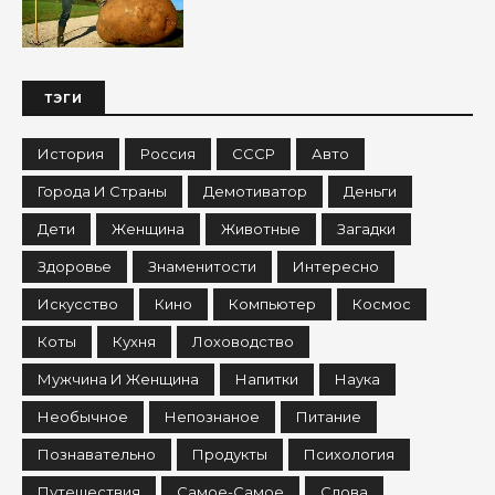
ТЭГИ
История
Россия
СССР
Авто
Города И Страны
Демотиватор
Деньги
Дети
Женщина
Животные
Загадки
Здоровье
Знаменитости
Интересно
Искусство
Кино
Компьютер
Космос
Коты
Кухня
Лоховодство
Мужчина И Женщина
Напитки
Наука
Необычное
Непознаное
Питание
Познавательно
Продукты
Психология
Путешествия
Самое-Самое
Слова