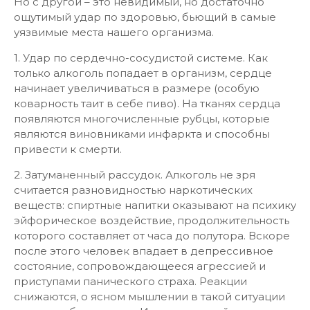
Но с другой – это невидимый, но достаточно
ощутимый удар по здоровью, бьющий в самые
уязвимые места нашего организма.
1. Удар по сердечно-сосудистой системе. Как
только алкоголь попадает в организм, сердце
начинает увеличиваться в размере (особую
коварность таит в себе пиво). На тканях сердца
появляются многочисленные рубцы, которые
являются виновниками инфаркта и способны
привести к смерти.
2. Затуманенный рассудок. Алкоголь не зря
считается разновидностью наркотических
веществ: спиртные напитки оказывают на психику
эйфорическое воздействие, продолжительность
которого составляет от часа до полутора. Вскоре
после этого человек впадает в депрессивное
состояние, сопровождающееся агрессией и
приступами панического страха. Реакции
снижаются, о ясном мышлении в такой ситуации