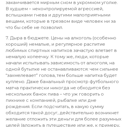
заканчивается мирным сном в укромном уголке.
В худшем – неконтролируемой агрессией,
вспышками гнева и другими малоприятными
вещами, которые в трезвом виде человек ни за
что бы себе не позволил.
7. Дыра в бюджете. Цены на алкоголь (особенно
хороший) немалые, и регулярное распитие
любимых спиртных напитков зачастую влетает в
немалую копеечку. К тому же, люди, которые
начали испытывать зависимость от алкоголя, на
одной бутылке не останавливаются: чем сильнее
“захмелевает” голова, тем больше напитка будет
куплено. Даже банальный просмотр футбольного
матча практически никогда не обходится без
нескольких банок пива – что уж говорить о
пикнике с компанией, рыбалке или дне
рождения. Если подсчитать, в какую сумму
обходится такой досуг, действительно возникнет
желание отложить эти деньги для более разумных
целей (вложить в путешествие или же, к примеру,