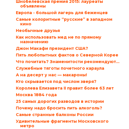
Шнобелевская премия 2015: лауреаты
объявлены
Европа - большой лагерь для беженцев
Самые колоритные “русские” в западном
кино
Необычные друзья
Как использовать мед не по прямому
назначению
Джон Макафи президент США?
Пять любопытных фактов о Северной Корее
Что почитать? Знаменитости рекомендуют…
Служебные тяготы почетного караула
А на десерт у нас — макароны!
Кто скрывается под числом зверя?
Королева Елизавета II правит более 63 лет
Москва 1884 года
25 самых дорогих разводов в истории
Почему надо бросить пить алкоголь?
Самые странные балконы России
Удивительные фрагменты Московского
метро