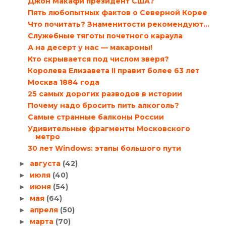
Джон Макафи президент США?
Пять любопытных фактов о Северной Корее
Что почитать? Знаменитости рекомендуют…
Служебные тяготы почетного караула
А на десерт у нас — макароны!
Кто скрывается под числом зверя?
Королева Елизавета II правит более 63 лет
Москва 1884 года
25 самых дорогих разводов в истории
Почему надо бросить пить алкоголь?
Самые странные балконы России
Удивительные фрагменты Московского
метро
30 лет Windows: этапы большого пути
августа
(42)
►
июля
(40)
►
июня
(54)
►
мая
(64)
►
апреля
(50)
►
марта
(70)
►