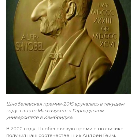
Шнобелевская премия-2015 вручалась в текущем
году в штате Массачусетс в Гарвардском
университете в Кембридже.
В 2000 году Шнобелевскую премию по физике
получил наш соотечественник Андрей Гейм,