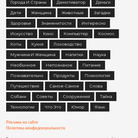
Города И Страны
Демотиватор
Деньги
Дети
Женщина
Животные
Загадки
Здоровье
Знаменитости
Интересно
Искусство
Кино
Компьютер
Космос
Коты
Кухня
Лоховодство
Мужчина И Женщина
Напитки
Наука
Необычное
Непознаное
Питание
Познавательно
Продукты
Психология
Путешествия
Самое-Самое
Слова
Собаки
Советы
Сооружения
Тайна
Технологии
Что Это
Юмор
Язык
Реклама на сайте
Политика конфиденциальности