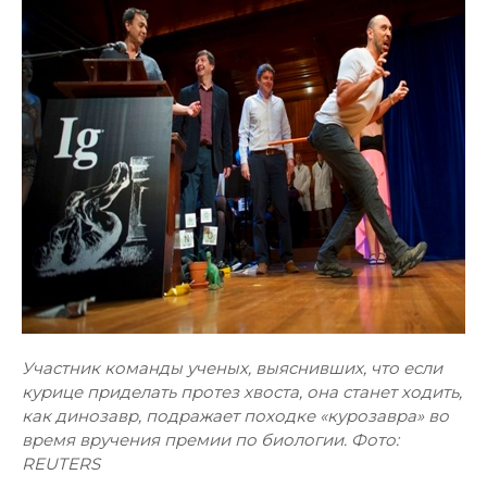
Участник команды ученых, выяснивших, что если
курице приделать протез хвоста, она станет ходить,
как динозавр, подражает походке «курозавра» во
время вручения премии по биологии. Фото:
REUTERS