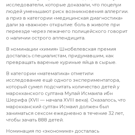
исследователи, которые доказали, что поцелуи
людей уменьшают риск возникновения аллергии.
а приз в категории «медицинская диагностика»
дали за «важное» открытие: боль в животе при
переезде через лежачего полицейского говорит
о наличии острого аппендицита.
В номинации «химия» Шнобелевская премия
досталась специалистам, придумавшим, как
превращать вареные куриные яйца в сырые.
В категории «математика» отметили
исследование ещё одного экспериментатора,
который сумел подсчитать количество детей у
марокканского султана Мулай Исмаила ибн
Шерифа (XVII — начала XVIII века). Оказалось, что
марокканский султан Исмаил должен был
заниматься сексом ежедневно в течение 32 лет,
чтобы зачать 888 детей.
Номинация по «экономике» досталась