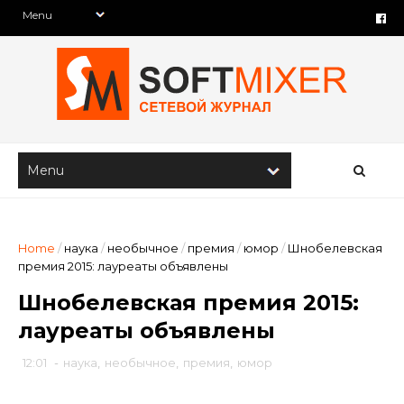
Home
/
наука
/
необычное
/
премия
/
юмор
/
Шнобелевская
премия 2015: лауреаты объявлены
Шнобелевская премия 2015:
лауреаты объявлены
12:01
-
наука
,
необычное
,
премия
,
юмор