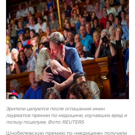
Зрители целуются после оглашения имен
лауреатов премии по медицине, изучавших вред и
пользу поцелуев. Фото: REUTERS
Шнобелевскую премию по «медицине» получили