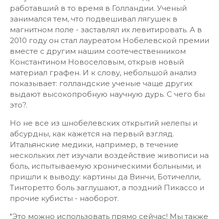
работавший в то время в Голландии. Ученый
занимался тем, что подвешивал лягушек в
магнитном поле - заставлял их левитировать. А в
2010 году он стал лауреатом Нобелевской премии
вместе с другим нашим соотечественником
Константином Новоселовым, открыв новый
материал графен. И к слову, небольшой анализ
показывает: голландские ученые чаще других
выдают высокопробную научную дурь. С чего бы
это?.
Но не все из шнобелевских открытий нелепы и
абсурдны, как кажется на первый взгляд.
Итальянские медики, например, в течение
нескольких лет изучали воздействие живописи на
боль, испытываемую хроническими больными, и
пришли к выводу: картины да Винчи, Ботичелли,
Тинторетто боль заглушают, а поздний Пикассо и
прочие кубисты - наоборот.
"Это можно использовать прямо сейчас! Мы также