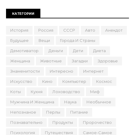
КАТЕГОРИИ
История
Россия
СССР
Авто
Анекдот
Будущее
Вещи
Города И Страны
Демотиватор
Деньги
Дети
Диета
Женщина
Животные
Загадки
Здоровье
Знаменитости
Интересно
Интернет
Искусство
Кино
Компьютер
Космос
Коты
Кухня
Лоховодство
Миф
Мужчина И Женщина
Наука
Необычное
Непознаное
Перлы
Питание
Познавательно
Продукты
Пророчество
Психология
Путешествия
Самое-Самое