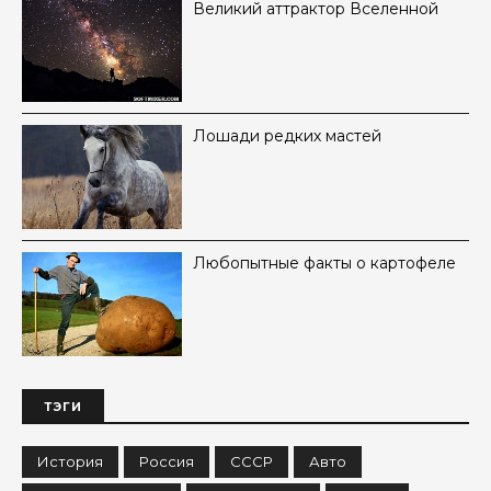
Великий аттрактор Вселенной
Лошади редких мастей
Любопытные факты о картофеле
ТЭГИ
История
Россия
СССР
Авто