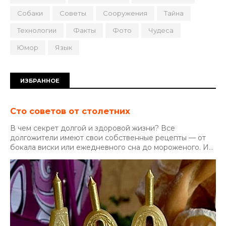
Собаки
Советы
Сооружения
Тайна
Технологии
Факты
Фото
Чудеса
Юмор
Язык
ИЗБРАННОЕ
Сто советов от столетних
В чем секрет долгой и здоровой жизни? Все
долгожители имеют свои собственные рецепты — от
бокала виски или ежедневного сна до мороженого. И...