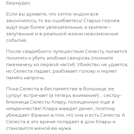
Бермудес
Если вы думаете, что хэппи-эндом все
закончилось, то вы ошибаетесь! Старых героев
ждут еще более увлекательные, а зрителя –
запутанные и в реальной жизни невозможные
события.
После свадебного путешествия Селесту пытается
похитить и убить злобная свекровь (помните
лжемачеху из первой части!). Убийство не удается,
но Селеста падает, разбивает голову и теряет
память напрочь.
Пока Селеста в беспамятстве в больнице, ее
супруг встречает (а теперь внимание!)… сестру-
близнеца Селесты Клару, похищенную еще в
младенчестве! Клара жаждет денег, поэтому
убеждает Франко в том, что она и есть Селеста. А
Селеста в это время попадает в дом Клары и
становится женой ее мужа.