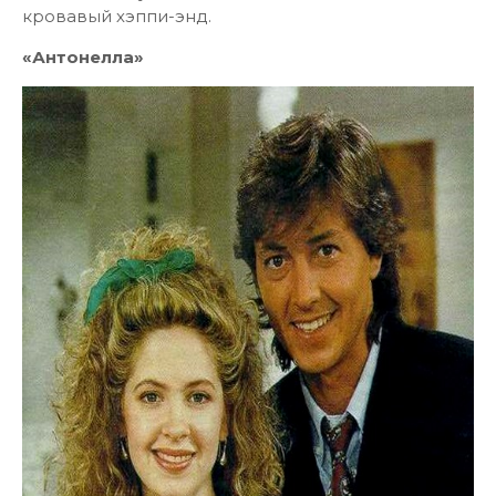
кровавый хэппи-энд.
«Антонелла»