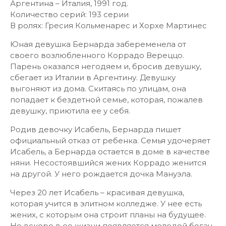
Аргентина – Италия, 1991 год.
Количество серий: 193 серии
В ролях: Гресия Кольменарес и Хорхе Мартинес
Юная девушка Бернарда забеременела от
своего возлюбленного Коррадо Вереццо.
Парень оказался негодяем и, бросив девушку,
сбегает из Италии в Аргентину. Девушку
выгоняют из дома. Скитаясь по улицам, она
попадает к бездетной семье, которая, пожалев
девушку, приютила ее у себя.
Родив девочку Исабель, Бернарда пишет
официальный отказ от ребенка. Семья удочеряет
Исабель, а Бернарда остается в доме в качестве
няни. Несостоявшийся жених Коррадо женится
на другой. У него рождается дочка Мануэла.
Через 20 лет Исабель – красивая девушка,
которая учится в элитном колледже. У нее есть
жених, с которым она строит планы на будущее.
Но вскоре в ее жизни появляется молодой богач