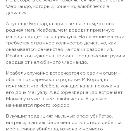
Фернандо, который, конечно, влюбляется в
девушку.
А тут еще Бернарда признается в том, что она
родная мать Исабель, чем доводит приемную
мать до сердечного приступа. На лечение матери
требуется огромное количество денег, но, как
оказывается, семейство на грани разорения.
Исабель вынуждена принять предложение руки и
сердца от нелюбимого Фернандо.
Исабель случайно встречается со своим отцом –
оба не подозревают о родстве. И Коррадо
понимает, что Исабель как две капли похожа на
его дочь Мануэлу. А вскоре Фернандо встречает
Мануэлу и уже в нее влюбляется. А дальше
начинается просто хоррор!
В лучших традициях мыльных опер: убийства,
интриги, шантаж, беременность, потеря ребенка,
месть, снова убийства, измена и немного