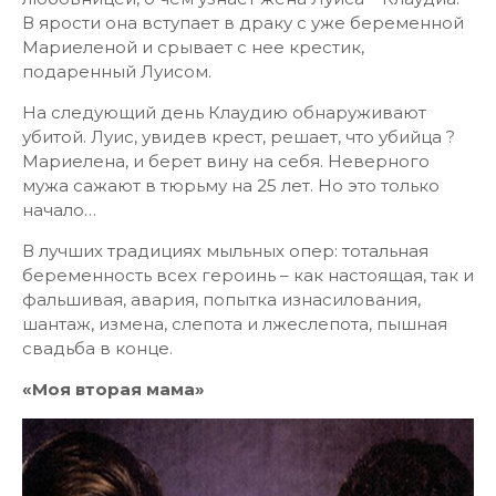
В ярости она вступает в драку с уже беременной
Мариеленой и срывает с нее крестик,
подаренный Луисом.
На следующий день Клаудию обнаруживают
убитой. Луис, увидев крест, решает, что убийца ?
Мариелена, и берет вину на себя. Неверного
мужа сажают в тюрьму на 25 лет. Но это только
начало…
В лучших традициях мыльных опер: тотальная
беременность всех героинь – как настоящая, так и
фальшивая, авария, попытка изнасилования,
шантаж, измена, слепота и лжеслепота, пышная
свадьба в конце.
«Моя вторая мама»