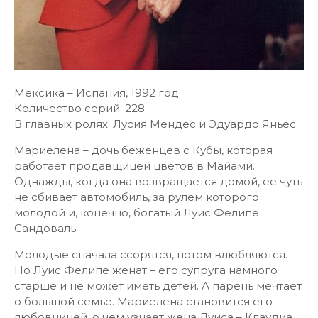
Мексика – Испания, 1992 год
Количество серий: 228
В главных ролях: Лусия Мендес и Эдуардо Яньес
Мариелена – дочь беженцев с Кубы, которая
работает продавщицей цветов в Майами.
Однажды, когда она возвращается домой, ее чуть
не сбивает автомобиль, за рулем которого
молодой и, конечно, богатый Луис Фелипе
Сандоваль.
Молодые сначала ссорятся, потом влюбляются.
Но Луис Фелипе женат – его супруга намного
старше и не может иметь детей. А парень мечтает
о большой семье. Мариелена становится его
любовницей, о чем узнает жена Луиса – Клаудиа.