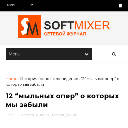
Home
/
История
/
кино
/
телевидение
/
12 “мыльных опер” о
которых мы забыли
12 “мыльных опер” о которых
мы забыли
17:59
-
История
,
кино
,
телевидение