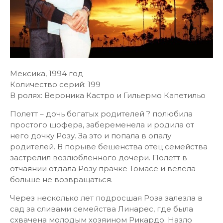
Мексика, 1994 год
Количество серий: 199
В ролях: Вероника Кастро и Гильермо Капетильо
Полетт – дочь богатых родителей ? полюбила
простого шофера, забеременела и родила от
него дочку Розу. За это и попала в опалу
родителей. В порыве бешенства отец семейства
застрелил возлюбленного дочери. Полетт в
отчаянии отдала Розу прачке Томасе и велела
больше не возвращаться.
Через несколько лет подросшая Роза залезла в
сад за сливами семейства Линарес, где была
схвачена молодым хозяином Рикардо. Назло