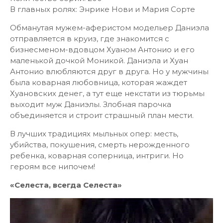
В главных ролях: Энрике Нови и Мария Сорте
Обманутая мужем-аферистом модельер Даниэла
отправляется в круиз, где знакомится с
бизнесменом-вдовцом Хуаном Антонио и его
маленькой дочкой Моникой. Даниэла и Хуан
Антонио влюбляются друг в друга. Но у мужчины
была коварная любовница, которая жаждет
Хуановских денег, а тут еще некстати из тюрьмы
выходит муж Даниэлы. Злобная парочка
объединяется и строит страшный план мести.
В лучших традициях мыльных опер: месть,
убийства, покушения, смерть нерожденного
ребенка, коварная соперница, интриги. Но
героям все нипочем!
«Селеста, всегда Селеста»