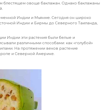
вом блестящем овоще баклажан. Однако баклажаны
й.
еменной Индии и Мьянме. Сегодня он широко
осточной Индии и Бирмы до Северного Таиланда,
ции Индии эти растения были белые и
описывали различными способами: как «голубой»
 шипами. На протяжении веков растение
вропе и Северной Америке.