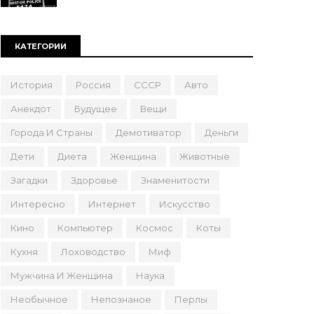
КАТЕГОРИИ
История
Россия
СССР
Авто
Анекдот
Будущее
Вещи
Города И Страны
Демотиватор
Деньги
Дети
Диета
Женщина
Животные
Загадки
Здоровье
Знаменитости
Интересно
Интернет
Искусство
Кино
Компьютер
Космос
Коты
Кухня
Лоховодство
Миф
Мужчина И Женщина
Наука
Необычное
Непознаное
Перлы