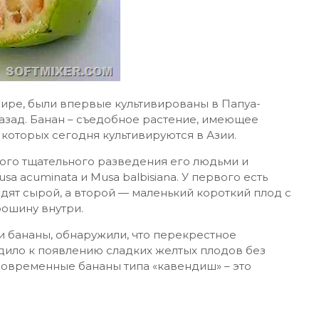
мире, были впервые культивированы в Папуа-
назад. Банан – съедобное растение, имеющее
которых сегодня культивируются в Азии.
вого тщательного разведения его людьми и
a acuminata и Musa balbisiana. У первого есть
 едят сырой, а второй — маленький короткий плод с
ошину внутри.
и бананы, обнаружили, что перекрестное
дило к появлению сладких желтых плодов без
Современные бананы типа «кавендиш» – это