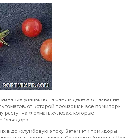
 название улицы, но на самом деле это название
ть томатов, от которой произошли все помидоры.
 растут на «лохматых» лозах, которые
е Эквадора.
х в доколумбовую эпоху. Затем эти помидоры
чном итоге, «вернулись» в Северную Америку. Все