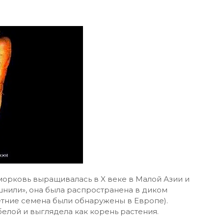
морковь выращивалась в X веке в Малой Азии и
шнили», она была распространена в диком
етние семена были обнаружены в Европе).
елой и выглядела как корень растения.