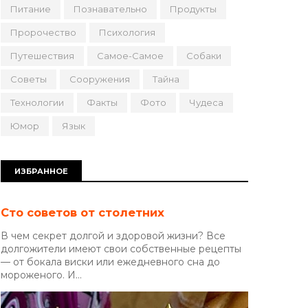
Питание
Познавательно
Продукты
Пророчество
Психология
Путешествия
Самое-Самое
Собаки
Советы
Сооружения
Тайна
Технологии
Факты
Фото
Чудеса
Юмор
Язык
ИЗБРАННОЕ
Сто советов от столетних
В чем секрет долгой и здоровой жизни? Все
долгожители имеют свои собственные рецепты
— от бокала виски или ежедневного сна до
мороженого. И...