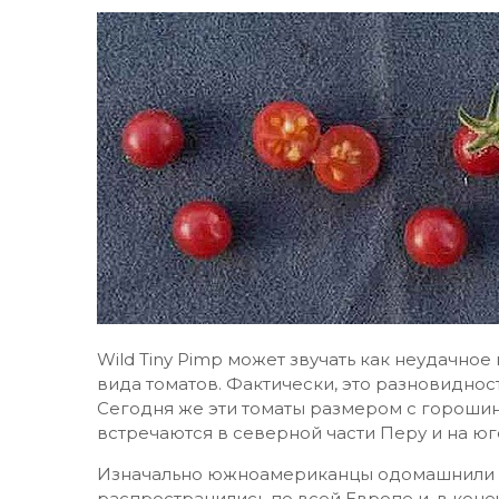
Wild Tiny Pimp может звучать как неудачное
вида томатов. Фактически, это разновиднос
Сегодня же эти томаты размером с горошину
встречаются в северной части Перу и на юг
Изначально южноамериканцы одомашнили и
распространились по всей Европе и, в коне