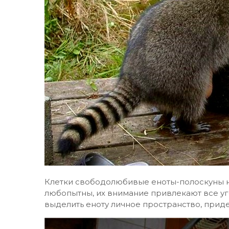
Клетки свободолюбивые еноты-полоскуны н
любопытны, их внимание привлекают все уго
выделить еноту личное пространство, приде