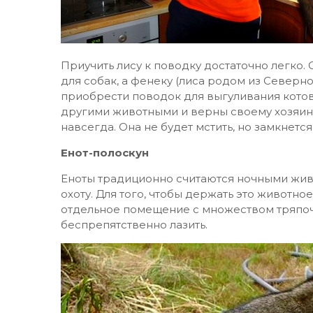
Приучить лису к поводку достаточно легко
для собак, а фенеку (лиса родом из Северн
приобрести поводок для выгуливания котов
другими животными и верны своему хозяину.
навсегда. Она не будет мстить, но замкнется
Енот-полоскун
Еноты традиционно считаются ночными живо
охоту. Для того, чтобы держать это животно
отдельное помещение с множеством тряпоче
беспрепятственно лазить.