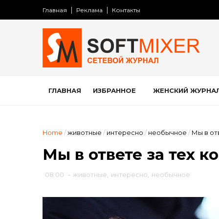
Главная
Реклама
Контакты
ГЛАВНАЯ
ИЗБРАННОЕ
ЖЕНСКИЙ ЖУРНА
Home
/
животные
/
интересно
/
необычное
/
Мы в от
Мы в ответе за тех к
08:00
-
животные
,
интересно
,
необычное