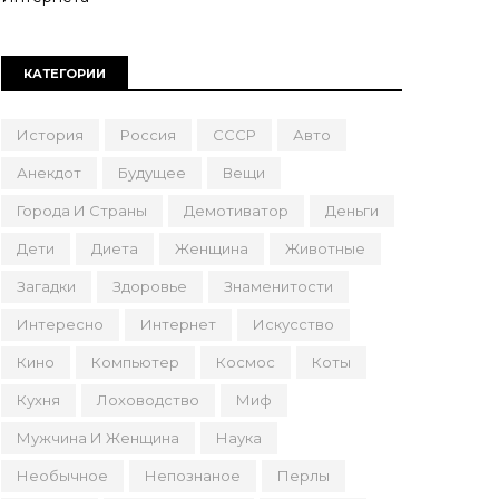
КАТЕГОРИИ
История
Россия
СССР
Авто
Анекдот
Будущее
Вещи
Города И Страны
Демотиватор
Деньги
Дети
Диета
Женщина
Животные
Загадки
Здоровье
Знаменитости
Интересно
Интернет
Искусство
Кино
Компьютер
Космос
Коты
Кухня
Лоховодство
Миф
Мужчина И Женщина
Наука
Необычное
Непознаное
Перлы