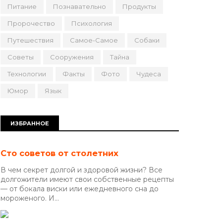
Питание
Познавательно
Продукты
Пророчество
Психология
Путешествия
Самое-Самое
Собаки
Советы
Сооружения
Тайна
Технологии
Факты
Фото
Чудеса
Юмор
Язык
ИЗБРАННОЕ
Сто советов от столетних
В чем секрет долгой и здоровой жизни? Все
долгожители имеют свои собственные рецепты
— от бокала виски или ежедневного сна до
мороженого. И...