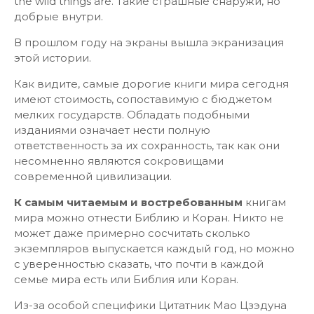
the wild things are. Такие страшные снаружи, но
добрые внутри.
В прошлом году на экраны вышла экранизация
этой истории.
Как видите, самые дорогие книги мира сегодня
имеют стоимость, сопоставимую с бюджетом
мелких государств. Обладать подобными
изданиями означает нести полную
ответственность за их сохранность, так как они
несомненно являются сокровищами
современной цивилизации.
К самым читаемым и востребованным
книгам
мира можно отнести Библию и Коран. Никто не
может даже примерно сосчитать сколько
экземпляров выпускается каждый год, но можно
с уверенностью сказать, что почти в каждой
семье мира есть или Библия или Коран.
Из-за особой специфики Цитатник Мао Цзэдуна