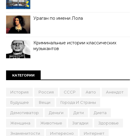
Ураган по имени Лола
Криминальные истории классических
музыкантов
КАТЕГОРИИ
История
Россия
СССР
Авто
Анекдот
Будущее
Вещи
Города И Страны
Демотиватор
Деньги
Дети
Диета
Женщина
Животные
Загадки
Здоровье
Знаменитости
Интересно
Интернет