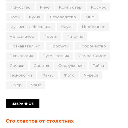
Искусство
Кино
Компьютер
Космос
Коты
Кухня
Лоховодство
Миф
Мужчина И Женщина
Наука
Необычное
Непознаное
Перлы
Питание
Познавательно
Продукты
Пророчество
Психология
Путешествия
Самое-Самое
Собаки
Советы
Сооружения
Тайна
Технологии
Факты
Фото
Чудеса
Юмор
Язык
ИЗБРАННОЕ
Сто советов от столетних