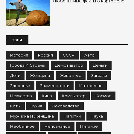
Любопытные факты о картофеле
ТЭГИ
История
Россия
СССР
Авто
Города И Страны
Демотиватор
Деньги
Дети
Женщина
Животные
Загадки
Здоровье
Знаменитости
Интересно
Искусство
Кино
Компьютер
Космос
Коты
Кухня
Лоховодство
Мужчина И Женщина
Напитки
Наука
Необычное
Непознаное
Питание