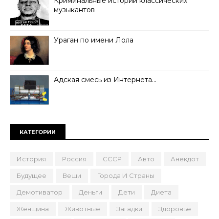
Криминальные истории классических
музыкантов
Ураган по имени Лола
Адская смесь из Интернета…
КАТЕГОРИИ
История
Россия
СССР
Авто
Анекдот
Будущее
Вещи
Города И Страны
Демотиватор
Деньги
Дети
Диета
Женщина
Животные
Загадки
Здоровье