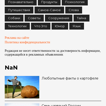
Познавательно
Продукты
Психология
Путешествия
Самое-Самое
Слова
Собаки
Советы
Сооружения
Тайна
Технологии
Что Это
Юмор
Язык
Реклама на сайте
Политика конфиденциальности
Редакция не несет ответственности за достоверность информации,
содержащейся в рекламных объявленияx
NaN
Любопытные факты о картофеле
Семь названий России