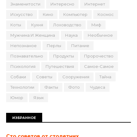
Знаменитости
Интересно
Интернет
Искусство
Кино
Компьютер
Космос
Коты
Кухня
Лоховодство
Миф
Мужчина И Женщина
Наука
Необычное
Непознаное
Перлы
Питание
Познавательно
Продукты
Пророчество
Психология
Путешествия
Самое-Самое
Собаки
Советы
Сооружения
Тайна
Технологии
Факты
Фото
Чудеса
Юмор
Язык
ИЗБРАННОЕ
Сто советов от столетних