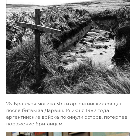
26. Братская могила 30-ти аргентинских солдат
после битвы за Дарвин. 14 июня 1982 года
аргентинские войска покинули остров, потерпев
поражение британцам.