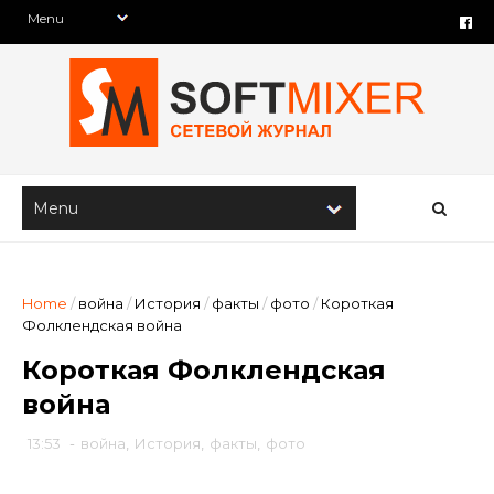
Home
/
война
/
История
/
факты
/
фото
/
Короткая
Фолклендская война
Короткая Фолклендская
война
13:53
-
война
,
История
,
факты
,
фото