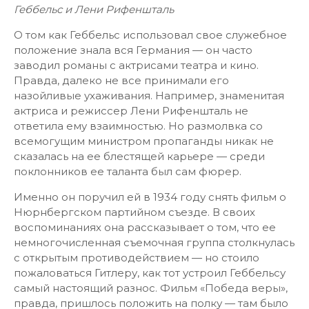
Геббельс и Лени Рифеншталь
О том как Геббельс использовал свое служебное
положение знала вся Германия — он часто
заводил романы с актрисами театра и кино.
Правда, далеко не все принимали его
назойливые ухаживания. Например, знаменитая
актриса и режиссер Лени Рифеншталь не
ответила ему взаимностью. Но размолвка со
всемогущим министром пропаганды никак не
сказалась на ее блестящей карьере — среди
поклонников ее таланта был сам фюрер.
Именно он поручил ей в 1934 году снять фильм о
Нюрнбергском партийном съезде. В своих
воспоминаниях она рассказывает о том, что ее
немногочисленная съемочная группа столкнулась
с открытым противодействием — но стоило
пожаловаться Гитлеру, как тот устроил Геббельсу
самый настоящий разнос. Фильм «Победа веры»,
правда, пришлось положить на полку — там было