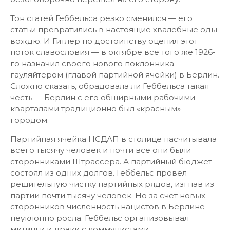
Тон статей Геббельса резко сменился — его
статьи превратились в настоящие хвалебные оды
вождю. И Гитлер по достоинству оценил этот
поток славословия — в октябре все того же 1926-
го назначил своего нового поклонника
гауляйтером (главой партийной ячейки) в Берлин.
Сложно сказать, обрадовала ли Геббельса такая
честь — Берлин с его обширными рабочими
кварталами традиционно был «красным»
городом.
Партийная ячейка НСДАП в столице насчитывала
всего тысячу человек и почти все они были
сторонниками Штрассера. А партийный бюджет
состоял из одних долгов. Геббельс провел
решительную чистку партийных рядов, изгнав из
партии почти тысячу человек. Но за счет новых
сторонников численность нацистов в Берлине
неуклонно росла. Геббельс организовывал
митинги и драки с коммунистами.