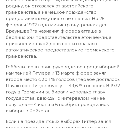
родину, он отказался от австрийского
гражданства, а немецкое гражданство
предоставлять ему никто не спешил. Но 25
февраля 1932 года министр внутренних дел
Брауншвейга назначил фюрера атташе в
берлинском представительстве этой земли, а
присвоение такой должности означало
автоматическое предоставление германского
гражданства.
Геббельс возглавил руководство предвыборной
кампанией Гитлера и 13 марта фюрер занял
второе место с 30,1 % голосов (первое досталось
Паулю фон Гинденбургу — 49,6 % голосов). В 1932
году в Германии выбирали не только главу
государства, дважды, с интервалом менее
полугода — 4 июня и 6 ноября, проводились
выборы в Рейхстаг.
Если на президентских выборах Гитлер занял
второе место, то на парламентских нацисты