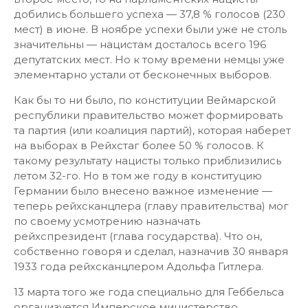
добились большего успеха — 37,8 % голосов (230
мест) в июне. В ноябре успехи были уже не столь
значительны — нацистам досталось всего 196
депутатских мест. Но к тому времени немцы уже
элементарно устали от бесконечных выборов.
Как бы то ни было, по конституции Веймарской
республики правительство может формировать
та партия (или коалиция партий), которая наберет
на выборах в Рейхстаг более 50 % голосов. К
такому результату нацисты только приблизились
летом 32-го. Но в том же году в конституцию
Германии было внесено важное изменение —
теперь рейхсканцлера (главу правительства) мог
по своему усмотрению назначать
рейхспрезидент (глава государства). Что он,
собственно говоря и сделал, назначив 30 января
1933 года рейхсканцлером Адольфа Гитлера.
13 марта того же года специально для Геббельса
организуется Имперское министерство