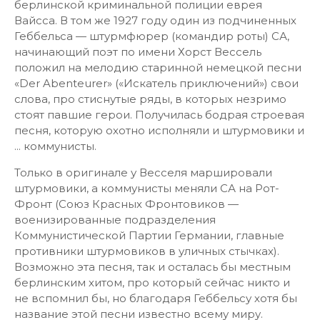
берлинской криминальной полиции еврея
Вайсса. В том же 1927 году один из подчиненных
Геббельса — штурмфюрер (командир роты) СА,
начинающий поэт по имени Хорст Вессель
положил на мелодию старинной немецкой песни
«Der Abenteurer» («Искатель приключений») свои
слова, про стиснутые ряды, в которых незримо
стоят павшие герои. Получилась бодрая строевая
песня, которую охотно исполняли и штурмовики и
... коммунисты.
Только в оригинале у Весселя маршировали
штурмовики, а коммунисты меняли СА на Рот-
Фронт (Союз Красных Фронтовиков —
военизированные подразделения
Коммунистической Партии Германии, главные
противники штурмовиков в уличных стычках).
Возможно эта песня, так и осталась бы местным
берлинским хитом, про который сейчас никто и
не вспомнил бы, но благодаря Геббельсу хотя бы
название этой песни известно всему миру.