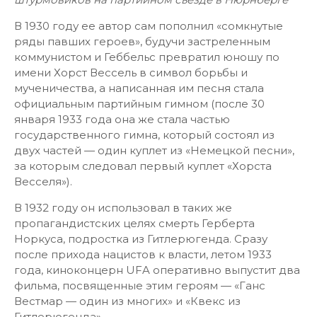
В 1930 году ее автор сам пополнил «сомкнутые
ряды павших героев», будучи застреленным
коммунистом и Геббельс превратил юношу по
имени Хорст Вессель в символ борьбы и
мученичества, а написанная им песня стала
официальным партийным гимном (после 30
января 1933 года она же стала частью
государственного гимна, который состоял из
двух частей — один куплет из «Немецкой песни»,
за которым следовал первый куплет «Хорста
Весселя»).
В 1932 году он использовал в таких же
пропагандистских целях смерть Герберта
Норкуса, подростка из Гитлерюгенда. Сразу
после прихода нацистов к власти, летом 1933
года, киноконцерн UFA оперативно выпустит два
фильма, посвященные этим героям — «Ганс
Вестмар — один из многих» и «Квекс из
Гитлерюгенда».