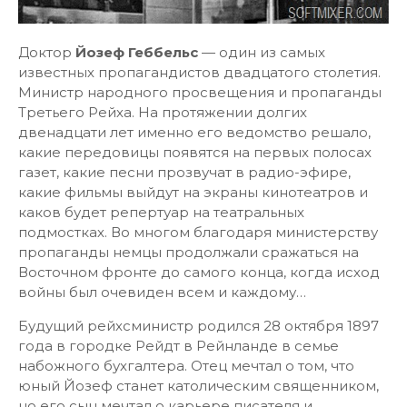
Доктор
Йозеф Геббельс
— один из самых
известных пропагандистов двадцатого столетия.
Министр народного просвещения и пропаганды
Третьего Рейха. На протяжении долгих
двенадцати лет именно его ведомство решало,
какие передовицы появятся на первых полосах
газет, какие песни прозвучат в радио-эфире,
какие фильмы выйдут на экраны кинотеатров и
каков будет репертуар на театральных
подмостках. Во многом благодаря министерству
пропаганды немцы продолжали сражаться на
Восточном фронте до самого конца, когда исход
войны был очевиден всем и каждому…
Будущий рейхсминистр родился 28 октября 1897
года в городке Рейдт в Рейнланде в семье
набожного бухгалтера. Отец мечтал о том, что
юный Йозеф станет католическим священником,
но его сын мечтал о карьере писателя и