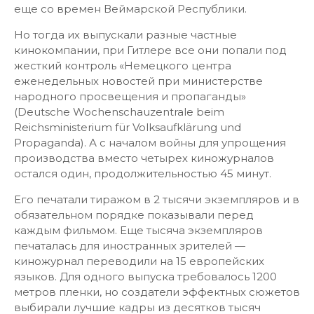
еще со времен Веймарской Республики.
Но тогда их выпускали разные частные
кинокомпании, при Гитлере все они попали под
жесткий контроль «Немецкого центра
еженедельных новостей при министерстве
народного просвещения и пропаганды»
(Deutsche Wochenschauzentrale beim
Reichsministerium für Volksaufklärung und
Propaganda). А с началом войны для упрощения
производства вместо четырех киножурналов
остался один, продолжительностью 45 минут.
Его печатали тиражом в 2 тысячи экземпляров и в
обязательном порядке показывали перед
каждым фильмом. Еще тысяча экземпляров
печаталась для иностранных зрителей —
киножурнал переводили на 15 европейских
языков. Для одного выпуска требовалось 1200
метров пленки, но создатели эффектных сюжетов
выбирали лучшие кадры из десятков тысяч