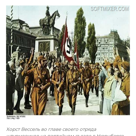
Хорст Вессель во главе своего отряда
штурмовиков на партийном съезде в Нюрнберге