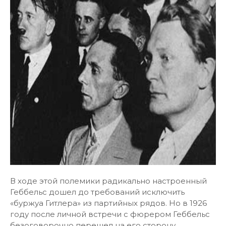
В ходе этой полемики радикально настроенный
Геббельс дошел до требований исключить
«буржуа Гитлера» из партийных рядов. Но в 1926
году после личной встречи с фюрером Геббельс
безоговорочно перешел на его сторону.