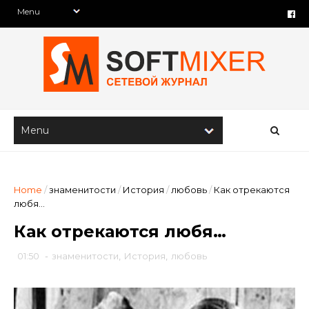
Home
/
знаменитости
/
История
/
любовь
/
Как отрекаются
любя…
Как отрекаются любя…
01:50
-
знаменитости
,
История
,
любовь