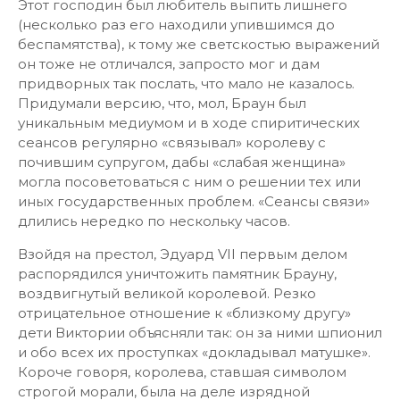
Этот господин был любитель выпить лишнего
(несколько раз его находили упившимся до
беспамятства), к тому же светскостью выражений
он тоже не отличался, запросто мог и дам
придворных так послать, что мало не казалось.
Придумали версию, что, мол, Браун был
уникальным медиумом и в ходе спиритических
сеансов регулярно «связывал» королеву с
почившим супругом, дабы «слабая женщина»
могла посоветоваться с ним о решении тех или
иных государственных проблем. «Сеансы связи»
длились нередко по нескольку часов.
Взойдя на престол, Эдуард VII первым делом
распорядился уничтожить памятник Брауну,
воздвигнутый великой королевой. Резко
отрицательное отношение к «близкому другу»
дети Виктории объясняли так: он за ними шпионил
и обо всех их проступках «докладывал матушке».
Короче говоря, королева, ставшая символом
строгой морали, была на деле изрядной