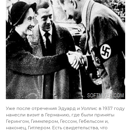
Уже после отречения Эдуард и Уоллис в 1937 году
нанесли визит в Германию, где были приняты
Герингом, Гиммлером, Гессом, Гебельсом и,
наконец, Гитлером. Есть свидетельства, что