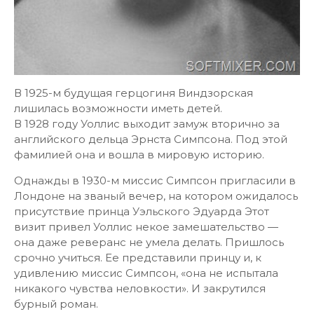
В 1925-м будущая герцогиня Виндзорская
лишилась возможности иметь детей.
В 1928 году Уоллис выходит замуж вторично за
английского дельца Эрнста Симпсона. Под этой
фамилией она и вошла в мировую историю.
Однажды в 1930-м миссис Симпсон пригласили в
Лондоне на званый вечер, на котором ожидалось
присутствие принца Уэльского Эдуарда Этот
визит привел Уоллис некое замешательство —
она даже реверанс не умела делать. Пришлось
срочно учиться. Ее представили принцу и, к
удивлению миссис Симпсон, «она не испытала
никакого чувства неловкости». И закрутился
бурный роман.