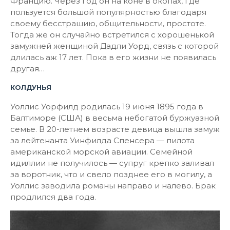
Францию. Через год он на коне в окопах, где
пользуется большой популярностью благодаря
своему бесстрашию, общительности, простоте.
Тогда же он случайно встретился с хорошенькой
замужней женщиной Дадли Уорд, связь с которой
длилась аж 17 лет. Пока в его жизни не появилась
другая…
КОЛДУНЬЯ
Уоллис Уорфилд родилась 19 июня 1895 года в
Балтиморе (США) в весьма небогатой буржуазной
семье. В 20-летнем возрасте девица вышла замуж
за лейтенанта Уинфилда Спенсера — пилота
американской морской авиации. Семейной
идиллии не получилось — супруг крепко заливал
за воротник, что и свело позднее его в могилу, а
Уоллис заводила романы направо и налево. Брак
продлился два года.