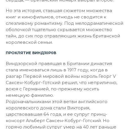
Но эта история, ставшая сюжетом множества
книг и кинофильмов, отнюдь не сводится к
слезливому романтизму. Под мелодраматической
оболочкой тщательно скрывается множество
тайн, до сих пор отравляющих жизнь британской
королевской семьи.
ПРОКЛЯТИЕ ВИНД30Р0В
Виндзорской правящая в Британии династия
стала именоваться лишь в 1917 году, когда в
разгар Первой мировой войны король Георг V
Саксен-Кобург-Готский решил, что неприлично,
воюя с Германией, по-прежнему носить
немецкую фамилию.
Родоначальниками этой ветви английского
королевского дома стали Виктория,
царствовавшая 64 года, и ее супруг принц-
консорт Альберт Саксен-Кобург-Готский. Но
горячо любимый супруг умер на 40 лет раньше