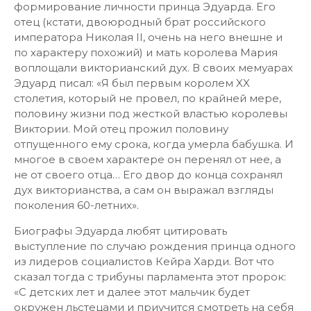
формирование личности принца Эдуарда. Его
отец (кстати, двоюродный брат российского
императора Николая II, очень на него внешне и
по характеру похожий) и мать королева Мария
воплощали викторианский дух. В своих мемуарах
Эдуард писал: «Я был первым королем XX
столетия, который не провел, по крайней мере,
половину жизни под жесткой властью королевы
Виктории. Мой отец прожил половину
отпущенного ему срока, когда умерла бабушка. И
многое в своем характере он перенял от нее, а
не от своего отца… Его двор до конца сохранял
дух викторианства, а сам он выражал взгляды
поколения 60-летних».
Биографы Эдуарда любят цитировать
выступление по случаю рождения принца одного
из лидеров социалистов Кейра Харди. Вот что
сказал тогда с трибуны парламента этот пророк:
«С детских лет и далее этот мальчик будет
окружен льстецами и приучится смотреть на себя