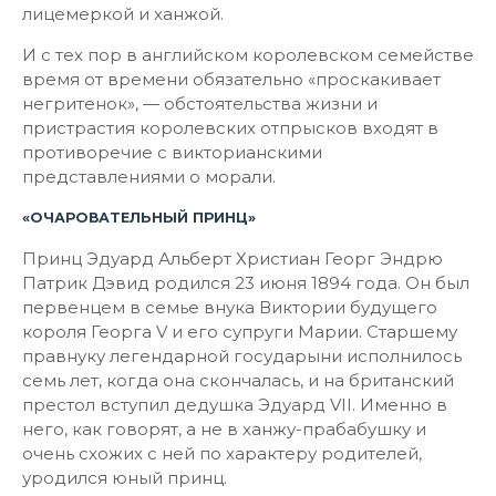
лицемеркой и ханжой.
И с тех пор в английском королевском семействе
время от времени обязательно «проскакивает
негритенок», — обстоятельства жизни и
пристрастия королевских отпрысков входят в
противоречие с викторианскими
представлениями о морали.
«ОЧАРОВАТЕЛЬНЫЙ ПРИНЦ»
Принц Эдуард Альберт Христиан Георг Эндрю
Патрик Дэвид родился 23 июня 1894 года. Он был
первенцем в семье внука Виктории будущего
короля Георга V и его супруги Марии. Старшему
правнуку легендарной государыни исполнилось
семь лет, когда она скончалась, и на британский
престол вступил дедушка Эдуард VII. Именно в
него, как говорят, а не в ханжу-прабабушку и
очень схожих с ней по характеру родителей,
уродился юный принц.