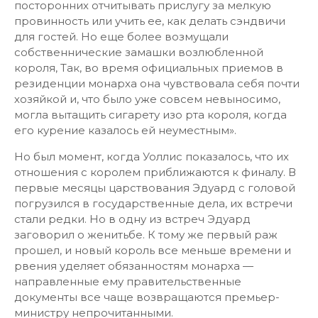
посторонних отчитывать прислугу за мелкую
провинность или учить ее, как делать сэндвичи
для гостей. Но еще более возмущали
собственнические замашки возлюбленной
короля, Так, во время официальных приемов в
резиденции монарха она чувствовала себя почти
хозяйкой и, что было уже совсем невыносимо,
могла вытащить сигарету изо рта короля, когда
его курение казалось ей неуместным».
Но был момент, когда Уоллис показалось, что их
отношения с королем приближаются к финалу. В
первые месяцы царствования Эдуард с головой
погрузился в государственные дела, их встречи
стали редки. Но в одну из встреч Эдуард
заговорил о женитьбе. К тому же первый раж
прошел, и новый король все меньше времени и
рвения уделяет обязанностям монарха —
направленные ему правительственные
документы все чаще возвращаются премьер-
министру непрочитанными.