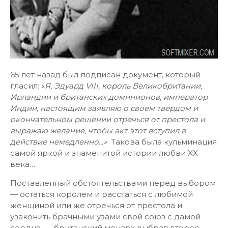
65 лет назад был подписан документ, который
гласил: «
Я, Эдуард VIII, король Великобритании,
Ирландии и британских доминионов, император
Индии, настоящим заявляю о своем твердом и
окончательном решении отречься от престола и
выражаю желание, чтобы акт этот вступил в
действие немедленно...»
Такова была кульминация
самой яркой и знаменитой истории любви XX
века…
Поставленный обстоятельствами перед выбором
— остаться королем и расстаться с любимой
женщиной или же отречься от престола и
узаконить брачными узами свой союз с дамой
сердца, — британский монарх выбрал второе.