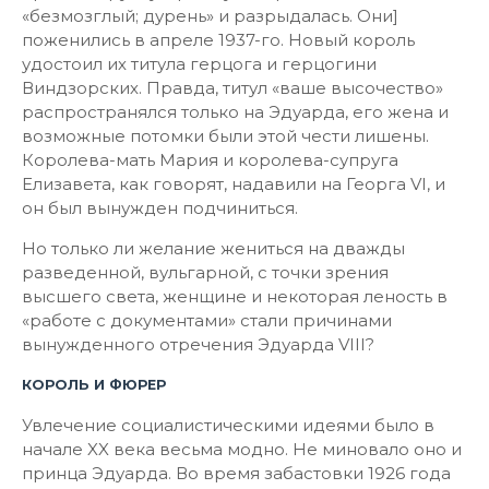
«безмозглый; дурень» и разрыдалась. Они]
поженились в апреле 1937-го. Новый король
удостоил их титула герцога и герцогини
Виндзорских. Правда, титул «ваше высочество»
распространялся только на Эдуарда, его жена и
возможные потомки были этой чести лишены.
Королева-мать Мария и королева-супруга
Елизавета, как говорят, надавили на Георга VI, и
он был вынужден подчиниться.
Но только ли желание жениться на дважды
разведенной, вульгарной, с точки зрения
высшего света, женщине и некоторая леность в
«работе с документами» стали причинами
вынужденного отречения Эдуарда VIII?
КОРОЛЬ И ФЮРЕР
Увлечение социалистическими идеями было в
начале XX века весьма модно. Не миновало оно и
принца Эдуарда. Во время забастовки 1926 года