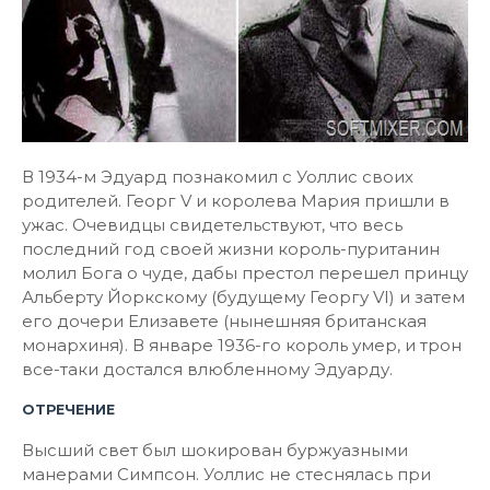
В 1934-м Эдуард познакомил с Уоллис своих
родителей. Георг V и королева Мария пришли в
ужас. Очевидцы свидетельствуют, что весь
последний год своей жизни король-пуританин
молил Бога о чуде, дабы престол перешел принцу
Альберту Йоркскому (будущему Георгу VI) и затем
его дочери Елизавете (нынешняя британская
монархиня). В январе 1936-го король умер, и трон
все-таки достался влюбленному Эдуарду.
ОТРЕЧЕНИЕ
Высший свет был шокирован буржуазными
манерами Симпсон. Уоллис не стеснялась при