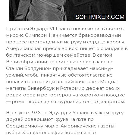
При этом Эдуард VIII часто появляется в свете с
миссис Симпсон. Начинается бракоразводный
процесс претендентки на руку и сердце короля.
Американская пресса во всю пишет о скандале в
британском монаршем семействе. В самой
Великобритании правительство во главе со
Стэнли Болдуином прикладывает максимум
усилий, чтобы пикантные обстоятельства не
попали на страницы английских газет. Медиа-
магнаты Бивербрук и Ротермир держат своих
редакторов и репортеров на коротком поводке
— роман короля для журналистов под запретом.
В августе 1936-го Эдуард и Уоллис в узком кругу
друзей совершают круиз на яхте по
Средиземному морю. Американские газеты
публикуют фотографии короля и его