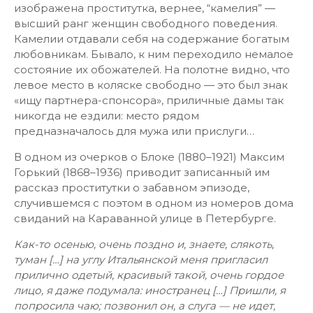
изображена проститутка, вернее, “камелия” —
высший ранг женщин свободного поведения.
Камелии отдавали себя на содержание богатым
любовникам. Бывало, к ним переходило немалое
состояние их обожателей. На полотне видно, что
левое место в коляске свободно — это был знак
«ищу партнера-спонсора», приличные дамы так
никогда не ездили: место рядом
предназначалось для мужа или прислуги…
В одном из очерков о Блоке (1880–1921) Максим
Горький (1868–1936) приводит записанный им
рассказ проститутки о забавном эпизоде,
случившемся с поэтом в одном из номеров дома
свиданий на Караванной улице в Петербурге.
Как-то осенью, очень поздно и, знаете, слякоть,
туман […] на углу Итальянской меня пригласил
прилично одетый, красивый такой, очень гордое
лицо, я даже подумала: иностранец […] Пришли, я
попросила чаю; позвонил он, а слуга — не идет,