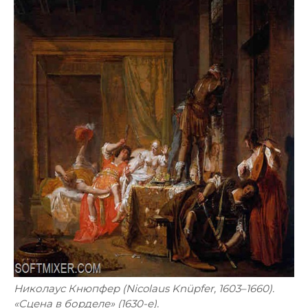
Николаус Кнюпфер (Nicolaus Knüpfer, 1603–1660).
«Сцена в борделе» (1630-е).