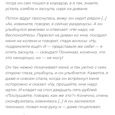
тогда он сам пошел в коридор, а я так, знаете,
устала, озябла и заснула, сидя на диване.
Потом вдруг проснулась, вижу: он сидит рядом […]
«Ах, извините, говорю, я сейчас разденусь». А он
улыбнулся вежливо и отвечает: «Не надо, не
беспокойтесь». Пересел на диван ко мне, посадил
меня на колени и говорит, гладя волосы: «Ну,
подремлите ещё!» И — представьте же себе! — я
опять заснула, — скандал! Понимаю, конечно, что
это нехорошо, но — не могу!
Он так нежно покачивает меня, и так уютно с ним,
открою глаза, улыбнусь, и он улыбнется. Кажется, я
даже и совсем спала, когда он встряхнул меня
осторожно и сказал: «Ну, прощайте, мне надо
идти». И кладет на стол двадцать пять рублей.
«Послушайте, говорю, как же это?» Конечно, очень
сконфузилась, извиняюсь […] А он засмеялся
тихонько, пожал мне руку и — даже поцеловал.