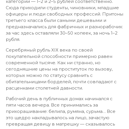
категории — 1–2 и 2–5 рублей соответственно.
Сюда приходили студенты, чиновники, младшие
офицеры и люди свободных профессий. Притоны
третьего класса были самыми дешевыми и
предназначались для фабричных и разнорабочих:
за час здесь оставляли 30–50 копеек, за ночь 1–2
рубля.
Серебряный рубль XIХ века по своей
покупательной способности примерно равен
современной тысяче. Как ни странно, но
сегодняшние цены на проституток по вызову,
которых можно по статусу сравнить с
обитательницами борделей, почти совпадают с
расценками столетней давности.
Рабочий день в публичных домах начинался с
пяти часов вечера. Все принимались за
прихорашивание: белила, румяна, сурьма… Все
это щедро накладывалось на лицо, зачастую
превращая девицу в матрешку — сказывалось