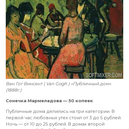
Ван Гог Винсент ( Van Gogh ) «Публичный дом»
(1888г.)
Сонечка Мармеладова — 50 копеек
Публичные дома делились на три категории. В
первой час любовных утех стоил от 3 до 5 рублей.
Ночь — от 10 до 25 рублей. В домах второй