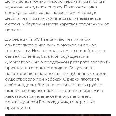
допускалась только миссионерская поза, когда
мужчина находился сверху. Поза «женщина
сверху» наказывалась покаянием от трех до
десяти лет. Поза «мужчина сзади» называлась
скотским блудом и могла караться отлучением от
церкви.
До середины XVII века у нас нет никаких
свидетельств о наличии в Московии домов
терпимости. Нет, разврат в смысле внебрачных
связей, конечно, был, и он осуждается в
«Домострое», но о продажном разврате говорить
приходится очень осторожно. Безусловно,
некоторое количество тайных публичных домов
существовало при кабаках. Однако плотская
любовь здесь обычно ограничивалась грубым
пьяным совокуплением на заднем дворе. Ни о
каком эротизме, аналогичном, например,
эротизму эпохи Возрождения, говорить не
приходится.