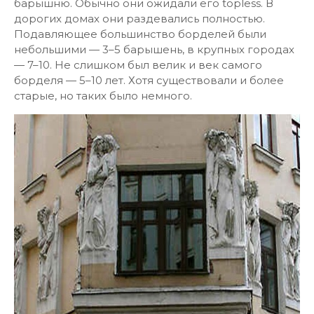
барышню. Обычно они ожидали его topless. В
дорогих домах они раздевались полностью.
Подавляющее большинство борделей были
небольшими — 3–5 барышень, в крупных городах
— 7–10. Не слишком был велик и век самого
борделя — 5–10 лет. Хотя существовали и более
старые, но таких было немного.