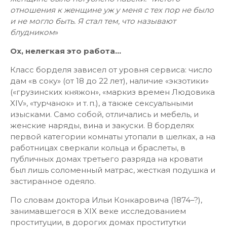
отношения к женщине уж у меня с тех пор не было
и не могло быть. Я стал тем, что называют
блудником
»
Ох, нелегкая это работа…
Класс борделя зависел от уровня сервиса: число
дам «в соку» (от 18 до 22 лет), наличие «экзотики»
(«грузинских княжон», «маркиз времен Людовика
XIV», «турчанок» и т. п.), а также сексуальными
изысками. Само собой, отличались и мебель, и
женские наряды, вина и закуски. В борделях
первой категории комнаты утопали в шелках, а на
работницах сверкали кольца и браслеты, в
публичных домах третьего разряда на кровати
был лишь соломенный матрас, жесткая подушка и
застиранное одеяло.
По словам доктора Ильи Конкаровича (1874–?),
занимавшегося в XIX веке исследованием
проституции, в дорогих домах проститутки