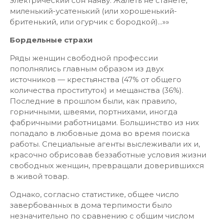
электрический сон наяву. Жалеть не станете,
миленький-усатенький (или хорошенький-
бритенький, или огурчик с бородкой)...»»
Бордельные страхи
Ряды женщин свободной профессии
пополнялись главным образом из двух
источников — крестьянства (47% от общего
количества проституток) и мещанства (36%).
Последние в прошлом были, как правило,
горничными, швеями, портнихами, иногда
фабричными работницами. Большинство из них
попадало в любовные дома во время поиска
работы. Специальные агенты выслеживали их и,
красочно обрисовав беззаботные условия жизни
свободных женщин, превращали доверившихся
в живой товар.
Однако, согласно статистике, общее число
завербованных в дома терпимости было
незначительно по сравнению с общим числом