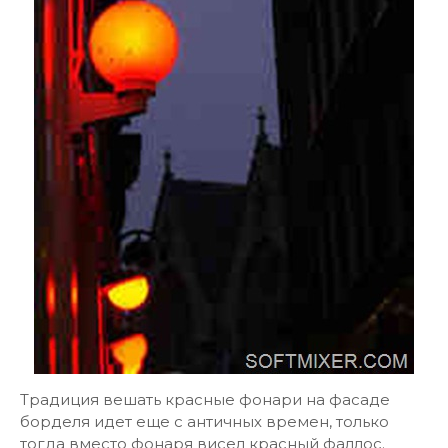
Традиция вешать красные фонари на фасаде
борделя идет еще с античных времен, только
тогда вместо фонаря висел красный фаллос.