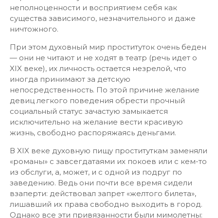
неполноценности и восприятием себя как
существа зависимого, незначительного и даже
ничтожного.
При этом духовный мир проституток очень беден
— они не читают и не ходят в театр (речь идет о
XIX веке), их личность остается незрелой, что
иногда принимают за детскую
непосредственность. По этой причине желание
девиц легкого поведения обрести прочный
социальный статус зачастую замыкается
исключительно на желание вести красивую
жизнь, свободно распоряжаясь деньгами.
В XIX веке духовную пищу проституткам заменяли
«романы» с завсегдатаями их покоев или с кем-то
из обслуги, а, может, и с одной из подруг по
заведению. Ведь они почти все время сидели
взаперти: действовал запрет «желтого билета»,
лишавший их права свободно выходить в город.
Однако все эти привязанности были мимолетны: