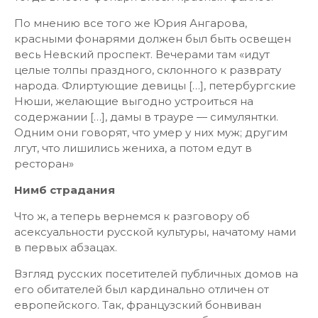
По мнению все того же Юрия Ангарова,
красными фонарями должен был быть освещен
весь Невский проспект. Вечерами там «идут
целые толпы праздного, склонного к разврату
народа. Флиртующие девицы […], петербургские
Нюши, желающие выгодно устроиться на
содержании […], дамы в трауре — симулянтки.
Одним они говорят, что умер у них муж; другим
лгут, что лишились жениха, а потом едут в
ресторан»
Нимб страдания
Что ж, а теперь вернемся к разговору об
асексуальности русской культуры, начатому нами
в первых абзацах.
Взгляд русских посетителей публичных домов на
его обитателей был кардинально отличен от
европейского. Так, французский бонвиван