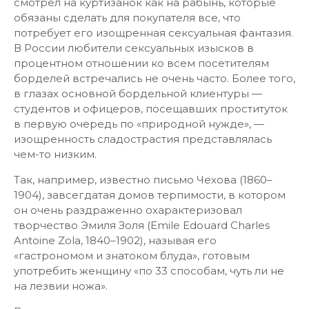
смотрел на куртизанок как на рабынь, которые
обязаны сделать для покупателя все, что
потребует его изощренная сексуальная фантазия.
В России любители сексуальных изысков в
процентном отношении ко всем посетителям
борделей встречались не очень часто. Более того,
в глазах основной бордельной клиентуры —
студентов и офицеров, посещавших проституток
в первую очередь по «природной нужде», —
изощренность сладострастия представлялась
чем-то низким.
Так, например, известно письмо Чехова (1860–
1904), завсегдатая домов терпимости, в котором
он очень раздраженно охарактеризовал
творчество Эмиля Золя (Emile Edouard Charles
Antoine Zola, 1840–1902), называя его
«гастрономом и знатоком блуда», готовым
употребить женщину «по 33 способам, чуть ли не
на лезвии ножа».