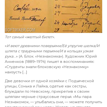
Тот самый «желтый билет».
«
И веют древними поверьями/Её упругие шелка/И
шляпа с траурными перьями/И в кольцах узкая
рука
…» (А. Блок. «Незнакомка»). Художник Юрий
Анненков (1889–1974) пишет в воспоминаниях:
«Студенты знали блоковскую «Незнакомку»
наизусть […]
Две девочки от одной хозяйки с Подьяческой
улицы, Сонька и Лайка, одетые как сестры,
блуждали по Невскому, прикрепив к своим
шляпам черные страусовые перья. «Мы пара
Незнакомок, — улыбались они, — можете получить