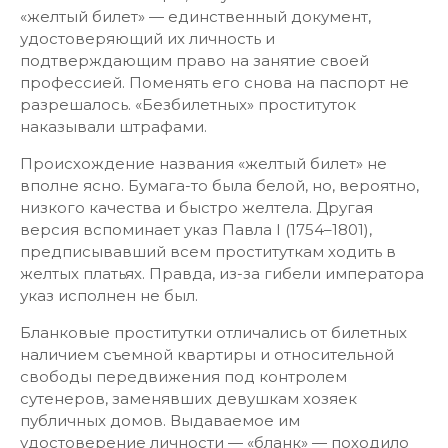
«желтый билет» — единственный документ,
удостоверяющий их личность и
подтверждающим право на занятие своей
профессией. Поменять его снова на паспорт не
разрешалось. «Безбилетных» проституток
наказывали штрафами.
Происхождение названия «желтый билет» не
вполне ясно. Бумага-то была белой, но, вероятно,
низкого качества и быстро желтела. Другая
версия вспоминает указ Павла I (1754–1801),
предписывавший всем проституткам ходить в
желтых платьях. Правда, из-за гибели императора
указ исполнен не был.
Бланковые проститутки отличались от билетных
наличием съемной квартиры и относительной
свободы передвижения под контролем
сутенеров, заменявших девушкам хозяек
публичных домов. Выдаваемое им
удостоверение личности — «бланк» — походило