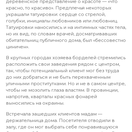
деревенское представление о красоте — «что
красно, то красиво». Предплечья некоторых
украшали татуировки: сердце со стрелой,
голубки, инициалы любовников или любовниц.
Татуировки наносились и на интимных частях тела,
но их вид, по словам врачей, досматривавших
обитательниц публичного дома, был «бессовестно
циничен».
В крупных городах хозяева борделей стремились
расположить свои заведения рядом с центром,
так, чтобы потенциальный клиент мог без труда
до них добраться и не быть перехваченным
уличными проститутками. Но и не в самом центре,
чтобы не мозолить глаза властям. В провинции,
напротив, кварталы красных фонарей
выносились на окраины.
Встречала зашедших клиентов мадам —
держательница дома. Посетителя отводили в
залу, где он мог выбрать себе понравившуюся