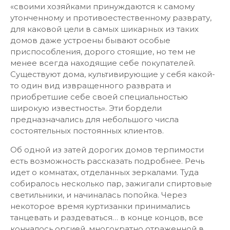
«своими хозяйками принуждаются к самому
утонченному и противоестественному разврату,
для каковой цели в самых шикарных из таких
домов даже устроены бывают особые
приспособления, дорого стоящие, но тем не
менее всегда находящие себе покупателей.
Существуют дома, культивирующие у себя какой-
то один вид извращенного разврата и
приобретшие себе своей специальностью
широкую известность». Эти бордели
предназначались для небольшого числа
состоятельных постоянных клиентов.
Об одной из затей дорогих домов терпимости
есть возможность рассказать подробнее. Речь
идет о комнатах, отделанных зеркалами. Туда
собиралось несколько пар, зажигали спиртовые
светильники, и начиналась попойка. Через
некоторое время куртизанки принимались
танцевать и раздеваться… в конце концов, все
кончалось оргией, многократно отраженной в