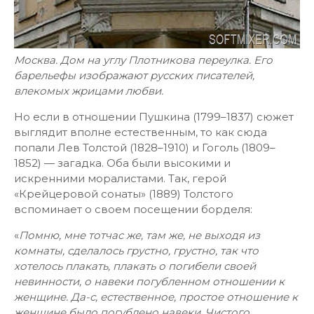
Москва. Дом на углу Плотникова переулка. Его
барельефы изображают русских писателей,
влекомых жрицами любви.
Но если в отношении Пушкина (1799–1837) сюжет
выглядит вполне естественным, то как сюда
попали Лев Толстой (1828–1910) и Гоголь (1809–
1852) — загадка. Оба были высокими и
искренними моралистами. Так, герой
«Крейцеровой сонаты» (1889) Толстого
вспоминает о своем посещении борделя:
«
Помню, мне тотчас же, там же, не выходя из
комнаты, сделалось грустно, грустно, так что
хотелось плакать, плакать о погибели своей
невинности, о навеки погубленном отношении к
женщине. Да-с, естественное, простое отношение к
женщине было погублено навеки. Чистого