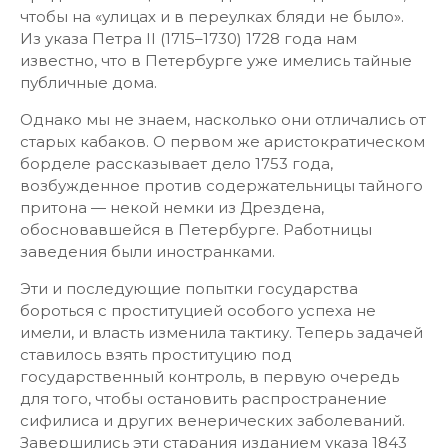
чтобы на «улицах и в переулках бляди не было».
Из указа Петра II (1715–1730) 1728 года нам
известно, что в Петербурге уже имелись тайные
публичные дома.
Однако мы не знаем, насколько они отличались от
старых кабаков. О первом же аристократическом
борделе рассказывает дело 1753 года,
возбужденное против содержательницы тайного
притона — некой немки из Дрездена,
обосновавшейся в Петербурге. Работницы
заведения были иностранками.
Эти и последующие попытки государства
бороться с проституцией особого успеха не
имели, и власть изменила тактику. Теперь задачей
ставилось взять проституцию под
государственный контроль, в первую очередь
для того, чтобы остановить распространение
сифилиса и других венерических заболеваний.
Завершились эти старания изданием указа 1843