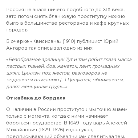
Россия не знала ничего подобного до XIX века,
зато потом снять бланковую проститутку можно
было в большинстве ресторанов и кафе крупных
городов.
В очерке «Квисисана» (1910) публицист Юрий
Ангаров так описывал одно из них:
«
Безобразное зрелище! Тут и там рябит глаза масса
пестрых тканей, боа, жакеток, лент, громадных
шляп. Цинизм поз, жестов, разговоров не
поддаются описанию […] Целуются, обнимаются,
давят женщинам грудь…»
От кабака до борделя
О наличии в России проституток мы точно знаем
только с момента, когда с ними начинает
бороться государство. В 1649 году царь Алексей
Михайлович (1629–1676) издал указ,
предписывающий объездчикам следить за тем,