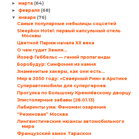
марта
(64)
►
февраля
(68)
►
января
(76)
▼
Самые популярные небылицы соцсетей
Sleepbox Hotel: первый капсульный отель
Москвы
Цветной Париж начала XX века
О чем гудит Земля…
Йозеф Геббельс — гений пропаганды
Боробудур: Симфония из камня
Знаменитые хакеры, как они есть…
Мир в 2050 году: «Северный Рим» в Арктике
Суперавтомобили для супергероев
Прогулка по Большому Кремлёвскому дворцу
Эпистолярные забавы (28.01.13)
Лабиринты ума: Феномен озарения
“Резиновая” Москва
Лингвистические нюансы автомобильного
мира
Французский замок Тараскон