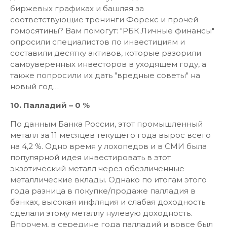
биржевых графиках и башляя за
соответствующие тренинги Форекс и прочей
гомосятины? Вам помогут: "РБК.Личные финансы"
опросили специалистов по инвестициям и
составили десятку активов, которые разорили
самоуверенных инвесторов в уходящем году, а
также попросили их дать "вредные советы" на
новый год…
10. Палладий – 0 %
По данным Банка России, этот промышленный
металл за 11 месяцев текущего года вырос всего
на 4,2 %. Одно время у лохопедов и в СМИ была
популярной идея инвестировать в этот
экзотический металл через обезличенные
металлические вклады. Однако по итогам этого
года разница в покупке/продаже палладия в
банках, высокая инфляция и слабая доходность
сделали этому металлу нулевую доходность.
Впрочем, в середине года палладий и вовсе был