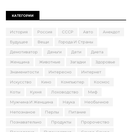
КАТЕГОРИИ
История
Россия
СССР
Авто
Анекдот
Будущее
Вещи
Города И Страны
Демотиватор
Деньги
Дети
Диета
Женщина
Животные
Загадки
Здоровье
Знаменитости
Интересно
Интернет
Искусство
Кино
Компьютер
Космос
Коты
Кухня
Лоховодство
Миф
Мужчина И Женщина
Наука
Необычное
Непознаное
Перлы
Питание
Познавательно
Продукты
Пророчество
Психология
Путешествия
Самое-Самое