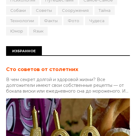
Собаки
Советы
Сооружения
Тайна
Технологии
Факты
Фото
Чудеса
Юмор
Язык
ИЗБРАННОЕ
Сто советов от столетних
В чем секрет долгой и здоровой жизни? Все
долгожители имеют свои собственные рецепты — от
бокала виски или ежедневного сна до мороженого. И...