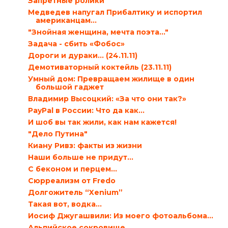
Запретные ролики
Медведев напугал Прибалтику и испортил
американцам...
"Знойная женщина, мечта поэта…"
Задача - сбить «Фобос»
Дороги и дураки… (24.11.11)
Демотиваторный коктейль (23.11.11)
Умный дом: Превращаем жилище в один
большой гаджет
Владимир Высоцкий: «За что они так?»
PayPal в России: Что да как…
И шоб вы так жили, как нам кажется!
"Дело Путина"
Киану Ривз: факты из жизни
Наши больше не придут…
С беконом и перцем…
Сюрреализм от Fredo
Долгожитель “Xenium”
Такая вот, водка…
Иосиф Джугашвили: Из моего фотоальбома…
Альпийское сокровище