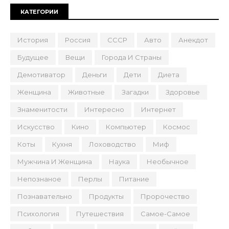
КАТЕГОРИИ
История
Россия
СССР
Авто
Анекдот
Будущее
Вещи
Города И Страны
Демотиватор
Деньги
Дети
Диета
Женщина
Животные
Загадки
Здоровье
Знаменитости
Интересно
Интернет
Искусство
Кино
Компьютер
Космос
Коты
Кухня
Лоховодство
Миф
Мужчина И Женщина
Наука
Необычное
Непознаное
Перлы
Питание
Познавательно
Продукты
Пророчество
Психология
Путешествия
Самое-Самое