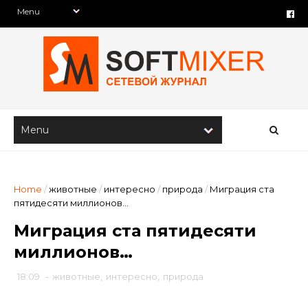
Home
/
животные
/
интересно
/
природа
/
Миграция ста
пятидесяти миллионов…
Миграция ста пятидесяти
миллионов…
18:09
-
животные
,
интересно
,
природа