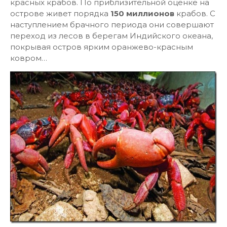
красных крабов. По приблизительной оценке на
острове живет порядка
150 миллионов
крабов. С
наступлением брачного периода они совершают
переход из лесов в берегам Индийского океана,
покрывая остров ярким оранжево-красным
ковром…