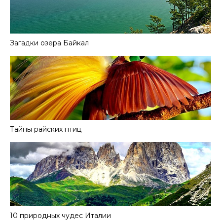
Загадки озера Байкал
Тайны райских птиц
10 природных чудес Италии