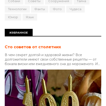
Собаки
Советы
Сооружения
Тайна
Технологии
Факты
Фото
Чудеса
Юмор
Язык
ИЗБРАННОЕ
Сто советов от столетних
В чем секрет долгой и здоровой жизни? Все
долгожители имеют свои собственные рецепты — от
бокала виски или ежедневного сна до мороженого. И...