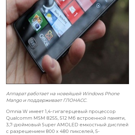
Аппарат работает на новейшей Windows Phone
Mango и поддерживает ГЛОНАСС.
Omnia W имеет 1,4-гигагерцевый процессор
Qualcomm MSM 8255, 512 Мб встроенной памяти,
3,7-дюймовый Super AMOLED емкостный дисплей
с разрешением 800 х 480 пикселей, 5-