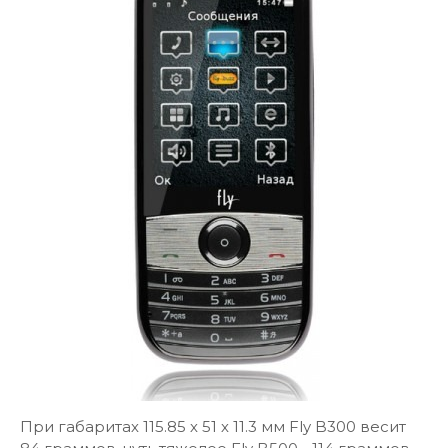
При габаритах 115.85 х 51 х 11.3 мм Fly B300 весит