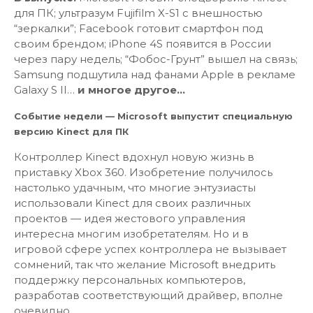
для ПК; ультразум Fujifilm X-S1 с внешностью
“зеркалки”; Facebook готовит смартфон под
своим брендом; iPhone 4S появится в России
через пару недель; “Фобос-Грунт” вышел на связь;
Samsung подшутила над фанами Apple в рекламе
Galaxy S II…
и многое другое…
Событие недели — Microsoft выпустит специальную
версию Kinect для ПК
Контроллер Kinect вдохнул новую жизнь в
приставку Xbox 360. Изобретение получилось
настолько удачным, что многие энтузиасты
использовали Kinect для своих различных
проектов — идея жестового управления
интересна многим изобретателям. Но и в
игровой сфере успех контроллера не вызывает
сомнений, так что желание Microsoft внедрить
поддержку персональных компьютеров,
разработав соответствующий драйвер, вполне
очевидно.