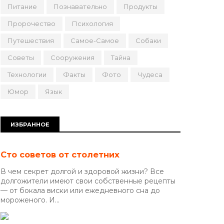
Питание
Познавательно
Продукты
Пророчество
Психология
Путешествия
Самое-Самое
Собаки
Советы
Сооружения
Тайна
Технологии
Факты
Фото
Чудеса
Юмор
Язык
ИЗБРАННОЕ
Сто советов от столетних
В чем секрет долгой и здоровой жизни? Все
долгожители имеют свои собственные рецепты
— от бокала виски или ежедневного сна до
мороженого. И...