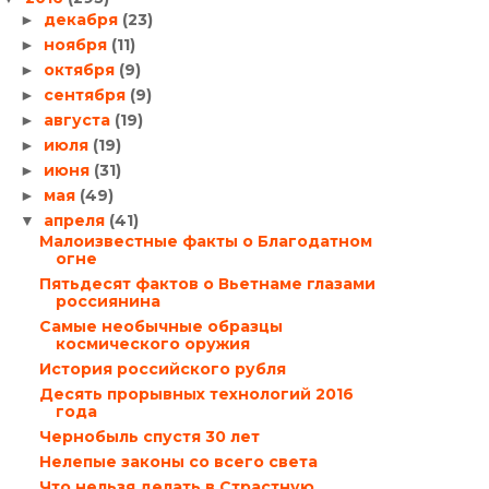
декабря
(23)
►
ноября
(11)
►
октября
(9)
►
сентября
(9)
►
августа
(19)
►
июля
(19)
►
июня
(31)
►
мая
(49)
►
апреля
(41)
▼
Малоизвестные факты о Благодатном
огне
Пятьдесят фактов о Вьетнаме глазами
россиянина
Самые необычные образцы
космического оружия
История российского рубля
Десять прорывных технологий 2016
года
Чернобыль спустя 30 лет
Нелепые законы со всего света
Что нельзя делать в Страстную