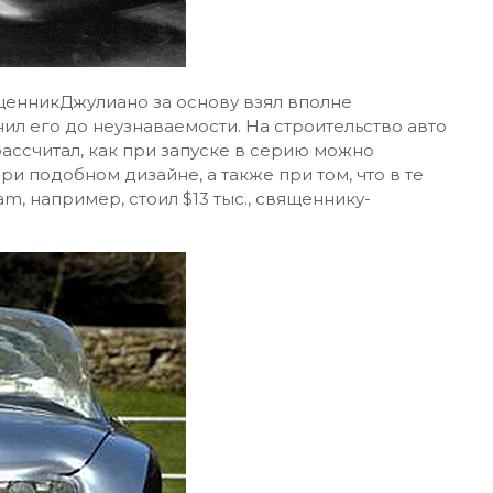
ященникДжулиано за основу взял вполне
нил его до неузнаваемости. На строительство авто
рассчитал, как при запуске в серию можно
при подобном дизайне, а также при том, что в те
m, например, стоил $13 тыс., священнику-