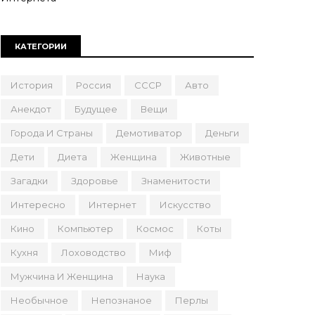
КАТЕГОРИИ
История
Россия
СССР
Авто
Анекдот
Будущее
Вещи
Города И Страны
Демотиватор
Деньги
Дети
Диета
Женщина
Животные
Загадки
Здоровье
Знаменитости
Интересно
Интернет
Искусство
Кино
Компьютер
Космос
Коты
Кухня
Лоховодство
Миф
Мужчина И Женщина
Наука
Необычное
Непознаное
Перлы