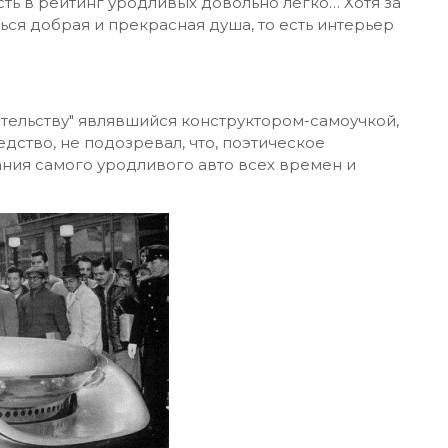
сть в рейтинг уродливых довольно легко… Хотя за
ся добрая и прекрасная душа, то есть интерьер
ительству" являвшийся конструктором-самоучкой,
дство, не подозревал, что, поэтическое
ания самого уродливого авто всех времен и