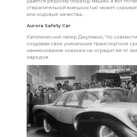
удается редкому образцу машин, а вот попа
отвратительной внешностью может скрывать
или ходовые качества…
Aurora Safety Car
Католический патер Джулиано, "по совмест
создавая свое уникальное транспортное сре
наименование новинки не оградит ее от зв
народов.