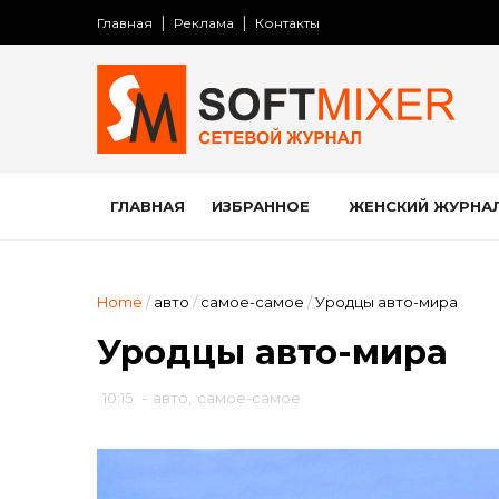
Главная
Реклама
Контакты
ГЛАВНАЯ
ИЗБРАННОЕ
ЖЕНСКИЙ ЖУРНА
Home
/
авто
/
самое-самое
/
Уродцы авто-мира
Уродцы авто-мира
10:15
-
авто
,
самое-самое