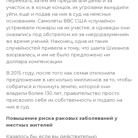
переехать, затем им предлагали деньги за
участок и, в конце концов, их угрозами вынудили
уйти, ещё и подав на них в суд на неясных
основаниях. Самолёты ВВС США «случайно»
устраивали пожары на их участке, а однажды они
оказались под обстрелом из-за «недоразумения»
во время учений. Наконец, одна из таких
случайностей привела к тому, что шахта Шиханов
взорвалась, и им не было предложено ни
доллара компенсации.
В 2015 году, после того как семья отклонила
предложение в несколько миллионов за то, чтобы
собраться и покинуть землю, которой они
владели более 130 лет, правительство просто
присвоило себе их собственность и подало на
них в суд.
Повышение риска раковых заболеваний у
местных жителей
Казалось бы, если вы действительно