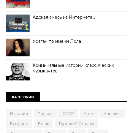
Адская смесь из Интернета…
Ураган по имени Лола
Криминальные истории классических
музыкантов
КАТЕГОРИИ
История
Россия
СССР
Авто
Анекдот
Будущее
Вещи
Города И Страны