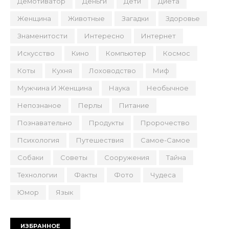
Демотиватор
Деньги
Дети
Диета
Женщина
Животные
Загадки
Здоровье
Знаменитости
Интересно
Интернет
Искусство
Кино
Компьютер
Космос
Коты
Кухня
Лоховодство
Миф
Мужчина И Женщина
Наука
Необычное
Непознаное
Перлы
Питание
Познавательно
Продукты
Пророчество
Психология
Путешествия
Самое-Самое
Собаки
Советы
Сооружения
Тайна
Технологии
Факты
Фото
Чудеса
Юмор
Язык
ИЗБРАННОЕ