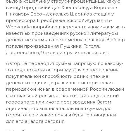
было в кошельке у старухи-процентщицы, какую
взятку Городничий дал Хлестакову, а Коровьев
Никанору Босому, сколько Шариков стащил у
профессора Преображенского? Журнал «Ъ-
Weekend» попробовал перевести упоминаемые в
известных произведениях русской литературы
денежные суммы в современную валюту. В обзор
попали произведения Пушкина, Гоголя,
Достоевского, Чехова и других классиков…
Автор не переводит суммы напрямую по какому-
то стандартному алгоритму. Для сопоставления
покупательной способности одних и тех же
денежных единиц в различных исторических
периодах он искал в современной России людей
с социальной ролью, аналогичной роду занятий
героев того или иного произведения. Затем
оценивал, что значила та или иная сумма для
героя тогда и какие деньги будут равноценны
для его аналога сегодня.