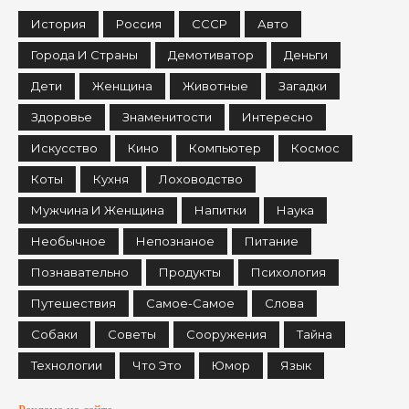
История
Россия
СССР
Авто
Города И Страны
Демотиватор
Деньги
Дети
Женщина
Животные
Загадки
Здоровье
Знаменитости
Интересно
Искусство
Кино
Компьютер
Космос
Коты
Кухня
Лоховодство
Мужчина И Женщина
Напитки
Наука
Необычное
Непознаное
Питание
Познавательно
Продукты
Психология
Путешествия
Самое-Самое
Слова
Собаки
Советы
Сооружения
Тайна
Технологии
Что Это
Юмор
Язык