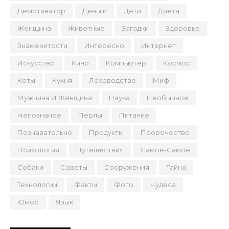
Демотиватор
Деньги
Дети
Диета
Женщина
Животные
Загадки
Здоровье
Знаменитости
Интересно
Интернет
Искусство
Кино
Компьютер
Космос
Коты
Кухня
Лоховодство
Миф
Мужчина И Женщина
Наука
Необычное
Непознаное
Перлы
Питание
Познавательно
Продукты
Пророчество
Психология
Путешествия
Самое-Самое
Собаки
Советы
Сооружения
Тайна
Технологии
Факты
Фото
Чудеса
Юмор
Язык