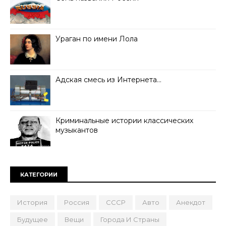
Ураган по имени Лола
Адская смесь из Интернета…
Криминальные истории классических
музыкантов
КАТЕГОРИИ
История
Россия
СССР
Авто
Анекдот
Будущее
Вещи
Города И Страны